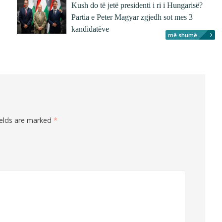
Kush do të jetë presidenti i ri i Hungarisë?
Partia e Peter Magyar zgjedh sot mes 3
kandidatëve
më shumë...
ields are marked
*