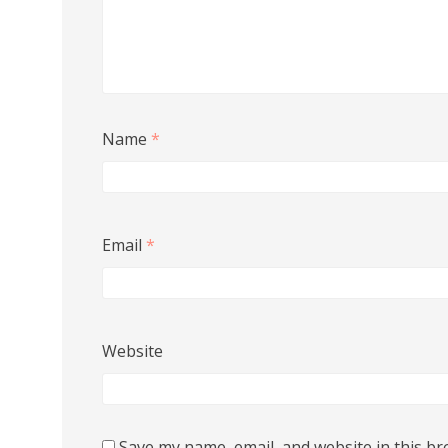
Name
*
Email
*
Website
Save my name, email, and website in this br