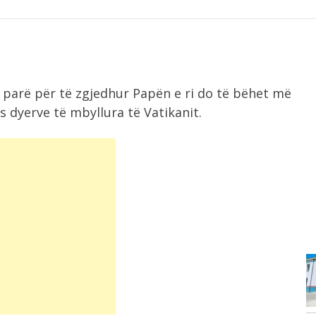
e parë për të zgjedhur Papën e ri do të bëhet më
s dyerve të mbyllura të Vatikanit.
10:22
-
Dhjetëra sulme ruse në Ukrainë, dy
të...