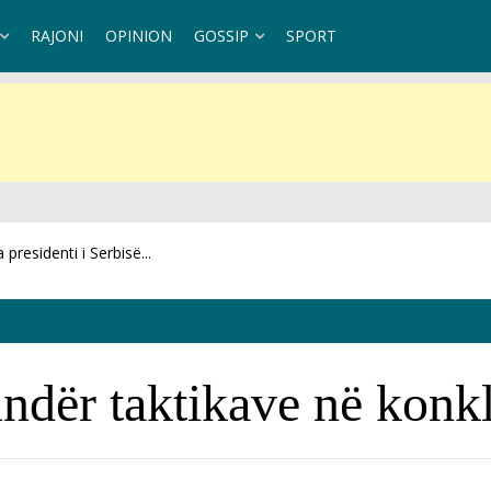
RAJONI
OPINION
GOSSIP
SPORT
residenti i Serbisë...
undër taktikave në konk