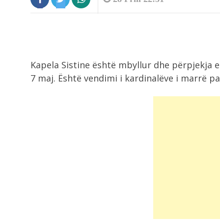
Kapela Sistine është mbyllur dhe përpjekja 
7 maj. Është vendimi i kardinalëve i marrë pa
8:45
Aksident i trefishtë në aksin Lezhë
Laç, një...