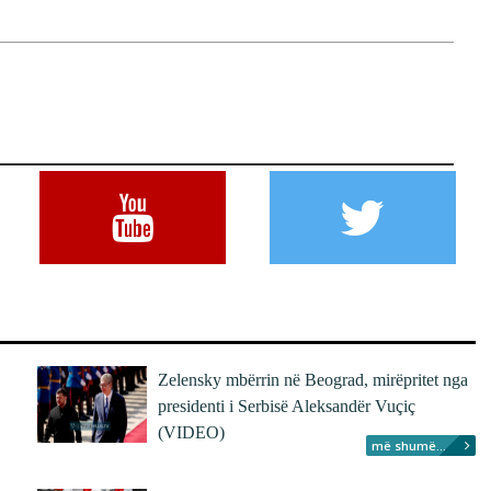
Zelensky mbërrin në Beograd, mirëpritet nga
presidenti i Serbisë Aleksandër Vuçiç
(VIDEO)
më shumë...