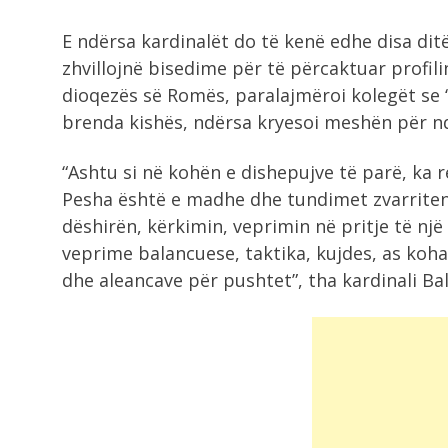
8:23
E ndërsa kardinalët do të kenë edhe disa ditë
Termometri prek 40°C në Tiranë,
zhvillojnë bisedime për të përcaktuar profili
“përvëlohen” Elbasani...
dioqezës së Romës, paralajmëroi kolegët se 
brenda kishës, ndërsa kryesoi meshën për n
8:20
Prej 5 ditësh nën pushtimin e
“Ashtu si në kohën e dishepujve të parë, ka r
flakëve,...
Pesha është e madhe dhe tundimet zvarriten
dëshirën, kërkimin, veprimin në pritje të një 
8:02
veprime balancuese, taktika, kujdes, as koh
Horoskopi për ditën e sotme, 8
Gusht...
dhe aleancave për pushtet”, tha kardinali Ba
10:48
Jeta po i përkëdhel! Këto 3 shenja..