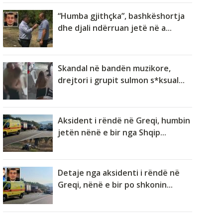
“Humba gjithçka”, bashkëshortja
dhe djali ndërruan jetë në a...
Skandal në bandën muzikore,
drejtori i grupit sulmon s*ksual...
Aksident i rëndë në Greqi, humbin
jetën nënë e bir nga Shqip...
Detaje nga aksidenti i rëndë në
Greqi, nënë e bir po shkonin...