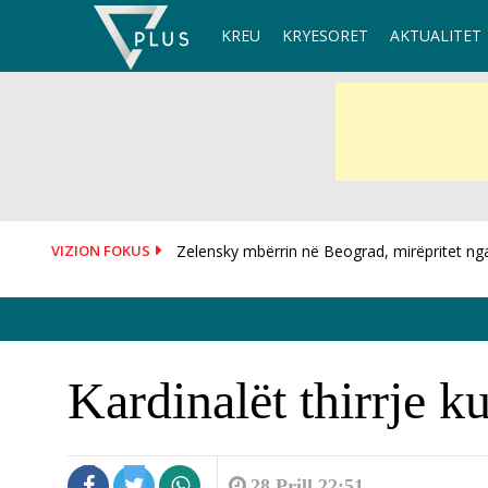
Skip
KREU
KRYESORET
AKTUALITET
to
content
VIZION FOKUS
Zelensky mbërrin në Beograd, mirëpritet nga p
Kush do të jetë presidenti i ri i Hungarisë?...
Kardinalët thirrje k
28 Prill 22:51