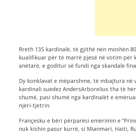
Rreth 135 kardinalë, të gjithë nën moshën 80 
kualifikuar për të marrë pjesë në votim për
anëtarë, e goditur së fundi nga skandale fin
Dy konklavat e mëparshme, të mbajtura në vi
kardinali suedez AndersArborelius tha të h
shumë, pasi shumë nga kardinalët e emërua
njëri-tjetrin.
Françesku e bëri përparësi emërimin e “Prin
nuk kishin pasur kurrë, si Mianmari, Haiti, 