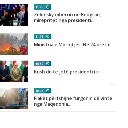
11:25
Zelensky mbërrin në Beograd,
mirëpritet nga presidenti...
11:16
Ministria e Mbrojtjes: Në 24 orët e...
10:39
Kush do të jetë presidenti i ri...
10:04
Flakët përfshijnë furgonin që vinte
nga Maqedonia...