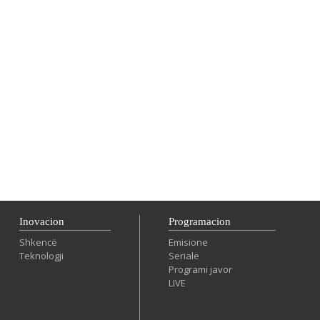
Inovacion
Programacion
Shkencë
Emisione
Teknologji
Seriale
Programi javor
LIVE