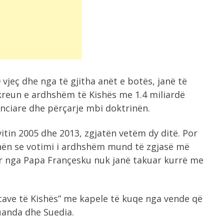
vjeç dhe nga të gjitha anët e botës, janë të
 kreun e ardhshëm të Kishës me 1.4 miliardë
anciare dhe përçarje mbi doktrinën.
tin 2005 dhe 2013, zgjatën vetëm dy ditë. Por
ënën se votimi i ardhshëm mund të zgjasë më
r nga Papa Françesku nuk janë takuar kurrë me
cave të Kishës” me kapele të kuqe nga vende që
Ruanda dhe Suedia.