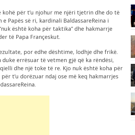
10:06
 kohë për t’u njohur me njëri tjetrin dhe do të
Përfshihet nga flakët banesa në
n e Papës së ri, kardinali BaldassareReina i
Shkodër, zjarri...
“nuk është koha për taktika” dhe hakmarrje
der të Papa Françeskut.
9:58
I dorëzoi fanelën me numrin 10
ezultate, por edhe dështime, lodhje dhe frikë.
Salah,...
 duke errësuar të vetmen gjë që ka rëndësi,
qielli dhe një toke të re. Kjo nuk është koha për
9:50
a për t’u dorëzuar ndaj ose më keq hakmarrjes
Mbyllet dita e 69 e protestës, nis...
ldassareReina.
9:42
Qëndrimi ulur për shumë orë mund
.
të...