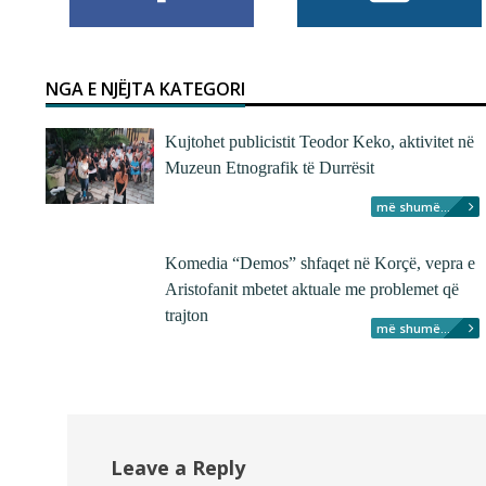
NGA E NJËJTA KATEGORI
Kujtohet publicistit Teodor Keko, aktivitet në
Muzeun Etnografik të Durrësit
më shumë...
Komedia “Demos” shfaqet në Korçë, vepra e
Aristofanit mbetet aktuale me problemet që
trajton
më shumë...
Leave a Reply