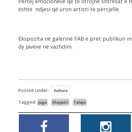
Përtej emocioneve që të ofrojnë shtresat e n
është ndjesi që uron artisti të përcjellë.
Ekspozita në galerinë FAB e pret publikun me
dy javëve në vazhdim.
Posted Under:
Kulture
Tagged:
Jugu
Shqipëri
Telajo