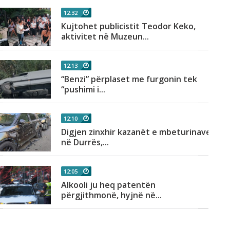
12:32
Kujtohet publicistit Teodor Keko,
aktivitet në Muzeun...
12:13
“Benzi” përplaset me furgonin tek
“pushimi i...
12:10
Digjen zinxhir kazanët e mbeturinave
në Durrës,...
12:05
Alkooli ju heq patentën
përgjithmonë, hyjnë në...