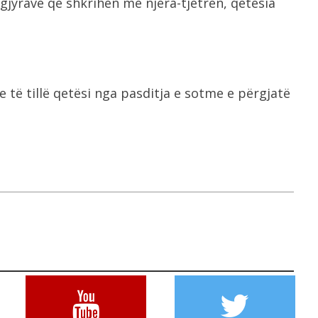
gjyrave që shkrihen me njëra-tjetrën, qetësia
 të tillë qetësi nga pasditja e sotme e përgjatë