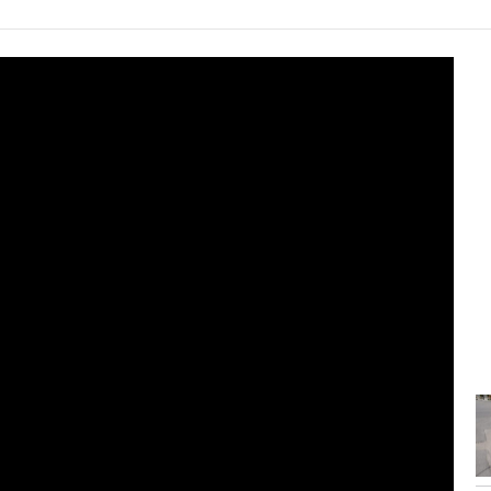
9:59
I dënuar për disa vepra penale,
..
arrestohet...