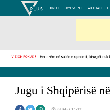
Skip
KREU
KRYESORET
AKTUALITET
to
content
VIZION FOKUS
Heroizëm në sallën e operimit, kirurgët nuk br
Jugu i Shqipërisë në
24 Maj 14:17