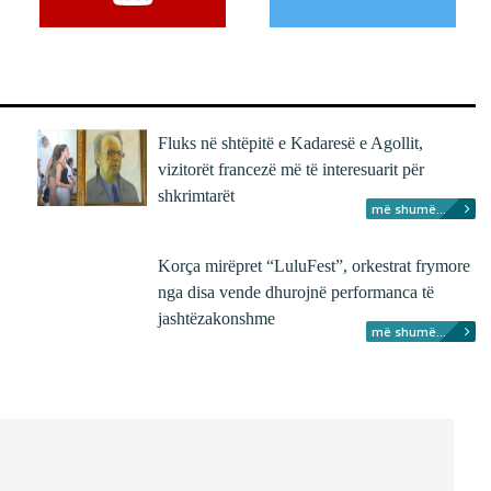
Fluks në shtëpitë e Kadaresë e Agollit,
vizitorët francezë më të interesuarit për
shkrimtarët
më shumë...
Korça mirëpret “LuluFest”, orkestrat frymore
nga disa vende dhurojnë performanca të
jashtëzakonshme
më shumë...