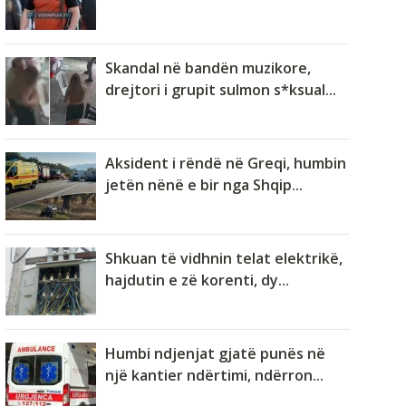
Skandal në bandën muzikore,
drejtori i grupit sulmon s*ksual...
Aksident i rëndë në Greqi, humbin
jetën nënë e bir nga Shqip...
Shkuan të vidhnin telat elektrikë,
hajdutin e zë korenti, dy...
Humbi ndjenjat gjatë punës në
një kantier ndërtimi, ndërron...