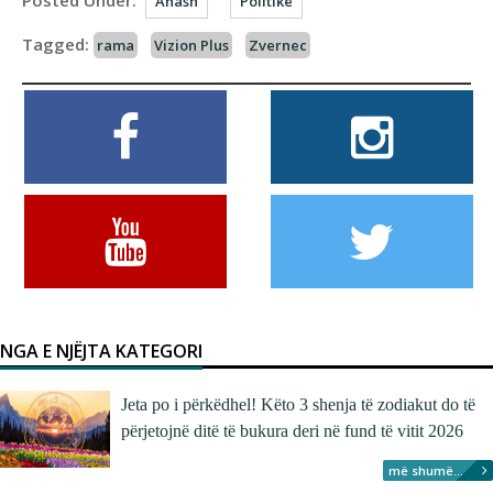
Posted Under:
Anash
Politike
Tagged:
rama
Vizion Plus
Zvernec
NGA E NJËJTA KATEGORI
Jeta po i përkëdhel! Këto 3 shenja të zodiakut do të
përjetojnë ditë të bukura deri në fund të vitit 2026
më shumë...