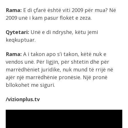
Rama:
E di çfarë është viti 2009 për mua? Në
2009 unë i kam pasur flokët e zeza.
Qytetari:
Unë e di ndryshe, këtu jemi
keqkuptuar.
Rama:
A i takon apo s’i takon, këtë nuk e
vendos unë. Për ligjin, për shtetin dhe për
marrëdhëniet juridike, nuk mund të rrijë në
ajër një marrëdhënie pronësie. Një pronë
bllokohet me siguri.
/vizionplus.tv