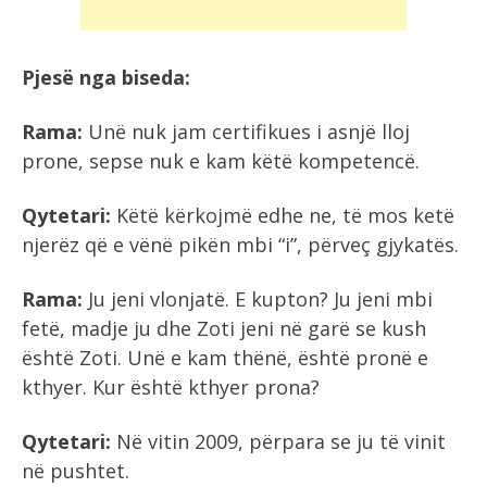
Pjesë nga biseda:
Rama:
Unë nuk jam certifikues i asnjë lloj
prone, sepse nuk e kam këtë kompetencë.
Qytetari:
Këtë kërkojmë edhe ne, të mos ketë
njerëz që e vënë pikën mbi “i”, përveç gjykatës.
Rama:
Ju jeni vlonjatë. E kupton? Ju jeni mbi
fetë, madje ju dhe Zoti jeni në garë se kush
është Zoti. Unë e kam thënë, është pronë e
kthyer. Kur është kthyer prona?
Qytetari:
Në vitin 2009, përpara se ju të vinit
në pushtet.