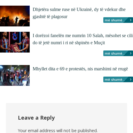
Dhjetëra sulme ruse në Ukrainë, dy të vdekur dhe
gjashtë të plagosur
më shumë...
I dorëzoi fanelën me numrin 10 Salah, mësohet se cili
do të jetë numri i ri në shpinën e Muçit
më shumë...
Mbyllet dita e 69 e protestës, nis marshimi në rrugë
më shumë...
Leave a Reply
Your email address will not be published.