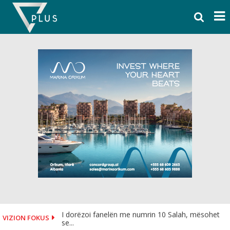
Skip
to
content
I dorëzoi fanelën me numrin 10 Salah, mësohet
VIZION FOKUS
se...