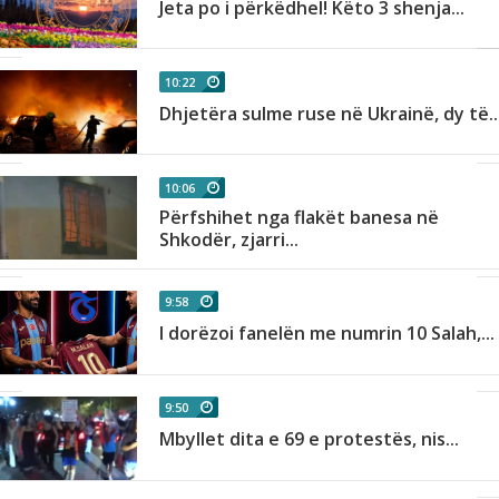
Jeta po i përkëdhel! Këto 3 shenja...
10:22
Dhjetëra sulme ruse në Ukrainë, dy të..
10:06
Përfshihet nga flakët banesa në
Shkodër, zjarri...
9:58
I dorëzoi fanelën me numrin 10 Salah,...
9:50
Mbyllet dita e 69 e protestës, nis...