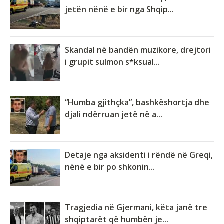
jetën nënë e bir nga Shqip...
Skandal në bandën muzikore, drejtori
i grupit sulmon s*ksual...
“Humba gjithçka”, bashkëshortja dhe
djali ndërruan jetë në a...
Detaje nga aksidenti i rëndë në Greqi,
nënë e bir po shkonin...
Tragjedia në Gjermani, këta janë tre
shqiptarët që humbën je...