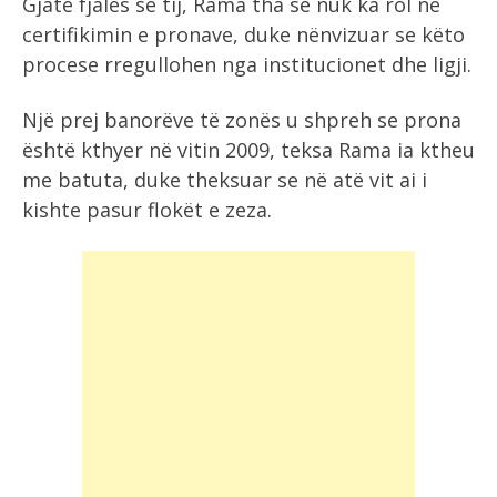
Gjatë fjalës së tij, Rama tha se nuk ka rol në
certifikimin e pronave, duke nënvizuar se këto
procese rregullohen nga institucionet dhe ligji.
Një prej banorëve të zonës u shpreh se prona
është kthyer në vitin 2009, teksa Rama ia ktheu
me batuta, duke theksuar se në atë vit ai i
kishte pasur flokët e zeza.