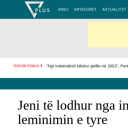
Skip
KREU
KRYESORET
AKTUALITET
to
content
VIZION FOKUS
Dhjetëra sulme ruse në Ukrainë, dy të vdekur
Jeni të lodhur nga i
leminimin e tyre