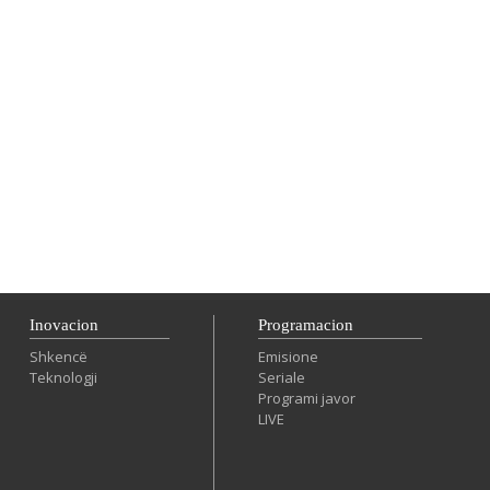
Inovacion
Programacion
Shkencë
Emisione
Teknologji
Seriale
Programi javor
LIVE