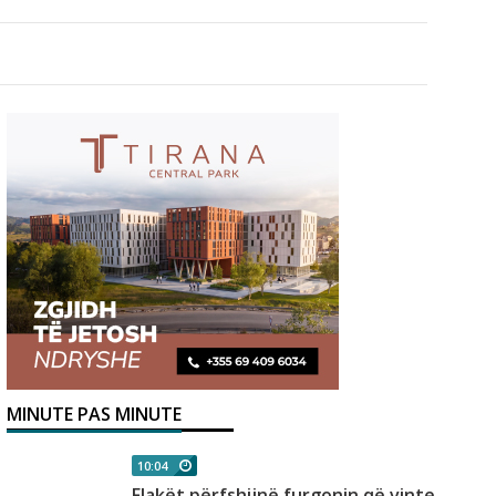
MINUTE PAS MINUTE
10:04
Flakët përfshijnë furgonin që vinte