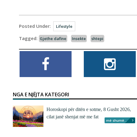
Posted Under:
Lifestyle
Tagged:
Gjethe dafine
Insekte
shtepi
NGA E NJËJTA KATEGORI
Horoskopi për ditën e sotme, 8 Gusht 2026,
cilat janë shenjat më me fat
më shumë...