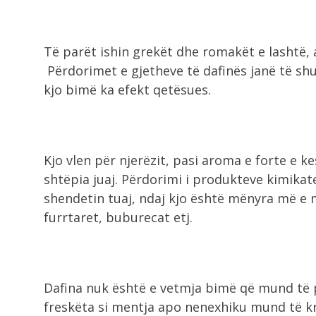
Të parët ishin grekët dhe romakët e lashtë, 
Përdorimet e gjetheve të dafinës janë të shu
kjo bimë ka efekt qetësues.
Kjo vlen për njerëzit, pasi aroma e forte e ke
shtëpia juaj. Përdorimi i produkteve kimika
shendetin tuaj, ndaj kjo është mënyra më e m
furrtaret, buburecat etj.
Dafina nuk është e vetmja bimë që mund të p
freskëta si mentja apo nenexhiku mund të kry