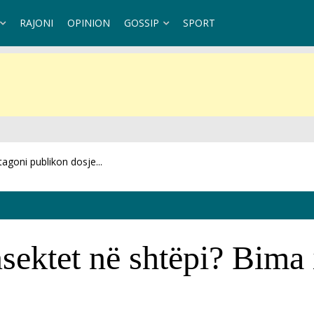
RAJONI
OPINION
GOSSIP
SPORT
 dhe...
nsektet në shtëpi? Bima 