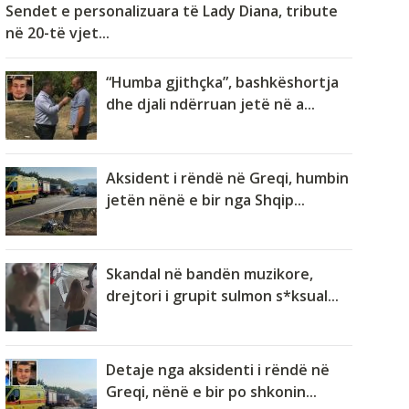
Sendet e personalizuara të Lady Diana, tribute
në 20-të vjet...
“Humba gjithçka”, bashkëshortja
dhe djali ndërruan jetë në a...
Aksident i rëndë në Greqi, humbin
jetën nënë e bir nga Shqip...
Skandal në bandën muzikore,
drejtori i grupit sulmon s*ksual...
Detaje nga aksidenti i rëndë në
Greqi, nënë e bir po shkonin...