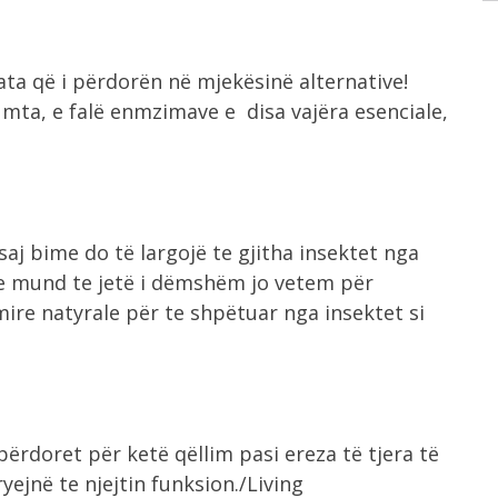
ata që i përdorën në mjekësinë alternative!
mta, e falë enmzimave e disa vajëra esenciale,
saj bime do të largojë te gjitha insektet nga
te mund te jetë i dëmshëm jo vetem për
ire natyrale për te shpëtuar nga insektet si
ërdoret për ketë qëllim pasi ereza të tjera të
ejnë te njejtin funksion./Living