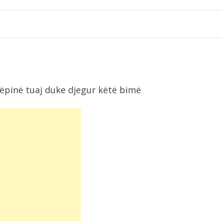
tëpinë tuaj duke djegur këtë bimë
9:42
Qëndrimi ulur për shumë orë mund