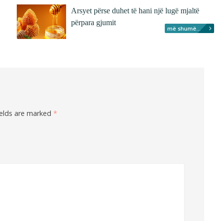
Arsyet përse duhet të hani një lugë mjaltë
përpara gjumit
më shumë...
ields are marked
*