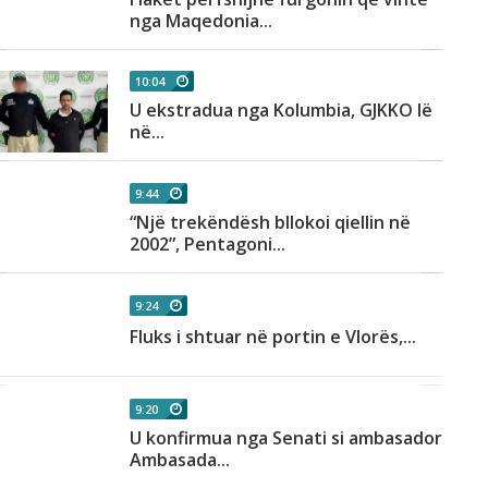
nga Maqedonia...
10:04
U ekstradua nga Kolumbia, GJKKO lë
në...
9:44
“Një trekëndësh bllokoi qiellin në
2002”, Pentagoni...
9:24
Fluks i shtuar në portin e Vlorës,...
9:20
U konfirmua nga Senati si ambasador,
Ambasada...