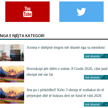
NGA E NJËJTA KATEGORI
Aroma e shtëpisë tregon më shumë nga sa mendoni
më shumë...
Horoskopi për ditën e sotme, 8 Gusht 2026, cilat janë
shenjat më me fat
më shumë...
Jeta po i përkëdhel! Këto 3 shenja të zodiakut do të
përjetojnë ditë të bukura deri në fund të vitit 2026
më shumë...