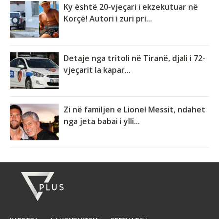
Ky është 20-vjeçari i ekzekutuar në
Korçë! Autori i zuri pri...
Detaje nga tritoli në Tiranë, djali i 72-
vjeçarit la kapar...
Zi në familjen e Lionel Messit, ndahet
nga jeta babai i ylli...