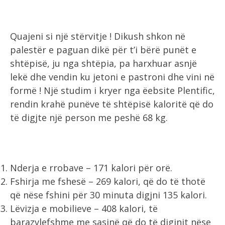
Quajeni si një stërvitje ! Dikush shkon në
palestër e paguan dikë për t’i bërë punët e
shtëpisë, ju nga shtëpia, pa harxhuar asnjë
lekë dhe vendin ku jetoni e pastroni dhe vini në
formë ! Një studim i kryer nga ëebsite Plentific,
rendin krahë punëve të shtëpisë kaloritë që do
të digjte një person me peshë 68 kg.
Nderja e rrobave – 171 kalori për orë.
Fshirja me fshesë – 269 kalori, që do të thotë
që nëse fshini për 30 minuta digjni 135 kalori.
Lëvizja e mobilieve – 408 kalori, të
barazvlefshme me sasinë që do të digjnit nëse