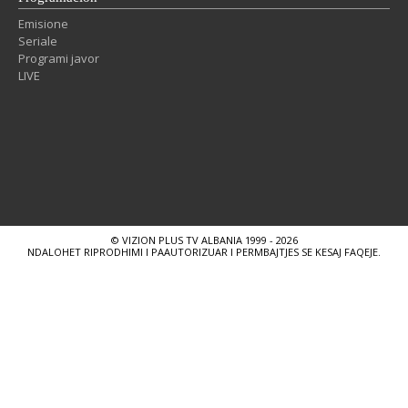
Emisione
Seriale
Programi javor
LIVE
© VIZION PLUS TV ALBANIA 1999 - 2026
NDALOHET RIPRODHIMI I PAAUTORIZUAR I PERMBAJTJES SE KESAJ FAQEJE.