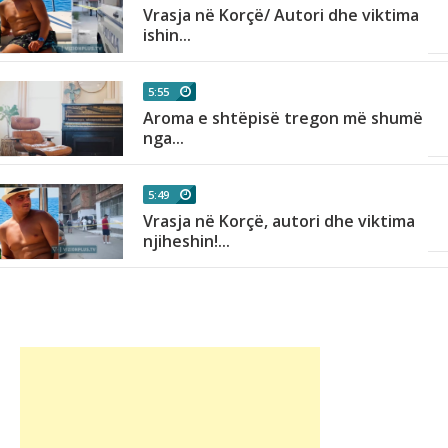
Vrasja në Korçë/ Autori dhe viktima
ishin...
5:55
së
Aroma e shtëpisë tregon më shumë
nga...
5:49
Vrasja në Korçë, autori dhe viktima
njiheshin!...