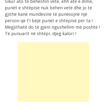
Sikur ato të beheshin vetë, ehh atë e dimë,
punët e shtëpisë nuk bëhen vetë dhe jo të
gjithë kanë mundësinë të punësojnë një
person që t’i bëjë punët e shtëpisë për ta !
Megjithatë do të gjeni ngushëllim më poshtë !
Të punuarit në shtëpi, djeg kalori !