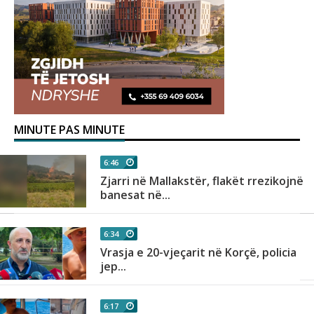
MINUTE PAS MINUTE
6:46
Zjarri në Mallakstër, flakët rrezikojnë
banesat në...
6:34
Vrasja e 20-vjeçarit në Korçë, policia
jep...
6:17