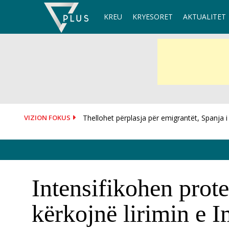
Skip
KREU
KRYESORET
AKTUALITET
to
content
VIZION FOKUS
Vendosën eksploziv në derën e shtëpisë së 72
Intensifikohen prote
kërkojnë lirimin e