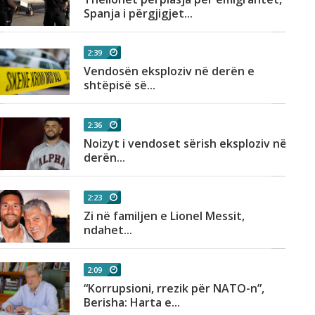
Spanja i përgjigjet...
2:39
Vendosën eksploziv në derën e
shtëpisë së...
2:36
Noizyt i vendoset sërish eksploziv në
derën...
2:23
Zi në familjen e Lionel Messit,
ndahet...
2:09
“Korrupsioni, rrezik për NATO-n”,
Berisha: Harta e...