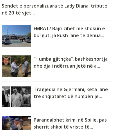
Sendet e personalizuara të Lady Diana, tribute
në 20-të vjet...
EMRAT/ Bajri zihet me shokun e
burgut, ja kush janë të dënua...
“Humba gjithçka”, bashkëshortja
dhe djali ndërruan jetë në a...
Tragjedia në Gjermani, këta janë
tre shqiptarët që humbën je...
Parandalohet krimi në Spille, pas
sherrit shkoi të vriste të...