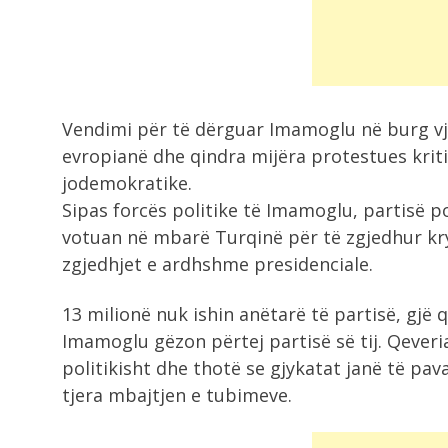
Vendimi për të dërguar Imamoglu në burg vje
evropianë dhe qindra mijëra protestues kriti
jodemokratike.
Sipas forcës politike të Imamoglu, partisë p
votuan në mbarë Turqinë për të zgjedhur kr
zgjedhjet e ardhshme presidenciale.
13 milionë nuk ishin anëtarë të partisë, gjë
Imamoglu gëzon përtej partisë së tij. Qever
politikisht dhe thotë se gjykatat janë të pav
tjera mbajtjen e tubimeve.