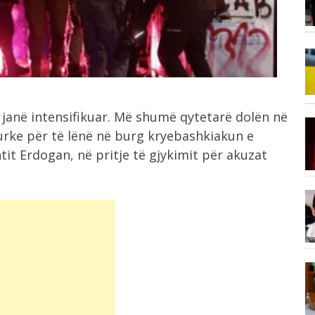
tjetri...
11:25
Zelensky mbërrin në Beograd,
...
mirëpritet nga presidenti...
 janë intensifikuar. Më shumë qytetarë dolën në
11:16
turke për të lënë në burg kryebashkiakun e
e...
Ministria e Mbrojtjes: Në 24 orët e...
ntit Erdogan, në pritje të gjykimit për akuzat
10:39
ë
Kush do të jetë presidenti i ri...
10:04
Flakët përfshijnë furgonin që vinte
nga Maqedonia...