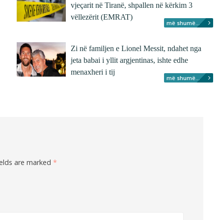
vjeçarit në Tiranë, shpallen në kërkim 3
vëllezërit (EMRAT)
më shumë...
Zi në familjen e Lionel Messit, ndahet nga
jeta babai i yllit argjentinas, ishte edhe
menaxheri i tij
më shumë...
ields are marked
*