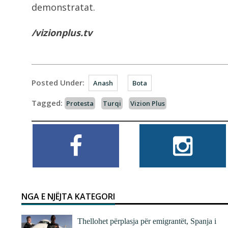
demonstratat.
/vizionplus.tv
Posted Under:
Anash
Bota
Tagged:
Protesta
Turqi
Vizion Plus
NGA E NJËJTA KATEGORI
Thellohet përplasja për emigrantët, Spanja i