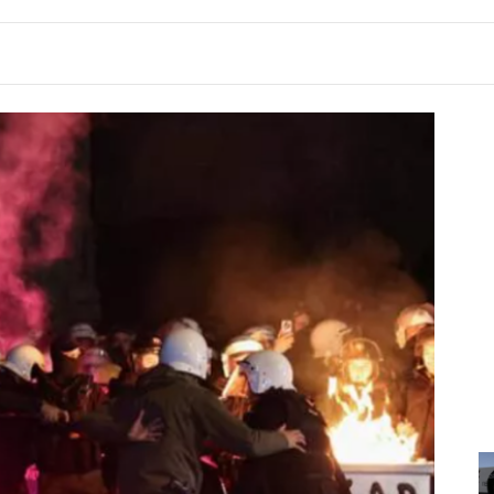
11:33
Njëri u vendosi zjarrin dy makinave,