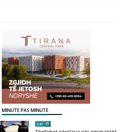
MINUTE PAS MINUTE
2:47
Thellohet përplasja për emigrantët,