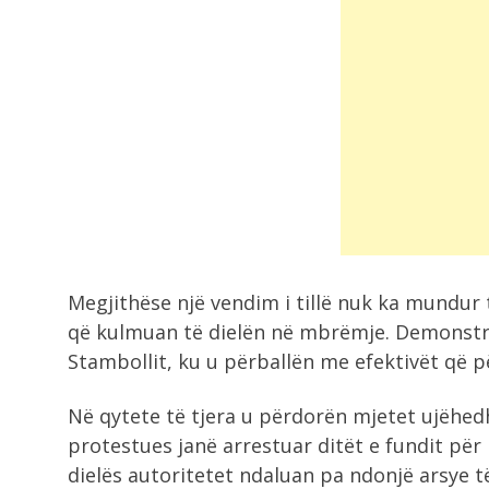
Megjithëse një vendim i tillë nuk ka mundur 
që kulmuan të dielën në mbrëmje. Demonstr
Stambollit, ku u përballën me efektivët që p
Në qytete të tjera u përdorën mjetet ujëhe
protestues janë arrestuar ditët e fundit për
dielës autoritetet ndaluan pa ndonjë arsye 