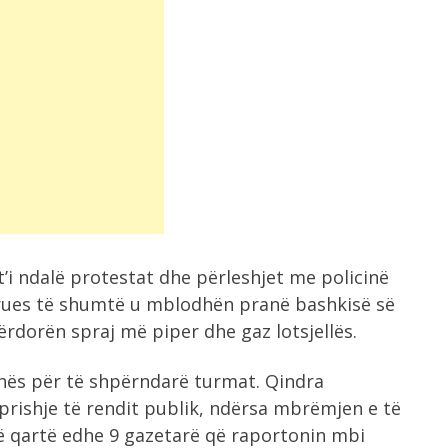
t’i ndalë protestat dhe përleshjet me policinë
ues të shumtë u mblodhën pranë bashkisë së
ërdorën spraj më piper dhe gaz lotsjellës.
dhës për të shpërndarë turmat. Qindra
 prishje të rendit publik, ndërsa mbrëmjen e të
të qartë edhe 9 gazetarë që raportonin mbi