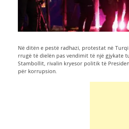
dështon...
12:10
Ankand për topin e “Dorës së Zotit”,
Në ditën e pestë radhazi, protestat në Turqi
11:56
rrugë të dielën pas vendimit të një gjykate 
Festivali i folklorit në Kotë, 25 grup
Stambollit, rivalin kryesor politik të Preside
për korrupsion.
11:55
Siguria rrugore, Hita në terren: Nj
rregull...
11:48
Sherr në burgun e Fierit, dy të...