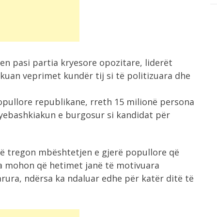
n pasi partia kryesore opozitare, liderët
kuan veprimet kundër tij si të politizuara dhe
opullore republikane, rreth 15 milionë persona
yebashkiakun e burgosur si kandidat për
 që tregon mbështetjen e gjerë popullore që
ia mohon që hetimet janë të motivuara
arura, ndërsa ka ndaluar edhe për katër ditë të