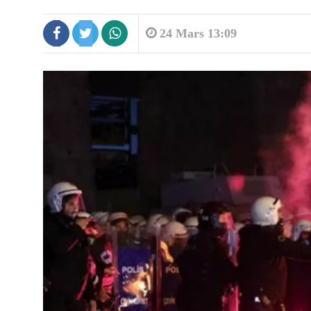
24 Mars 13:09
12:12
Kosova në “provën e zjarrit”, nëse