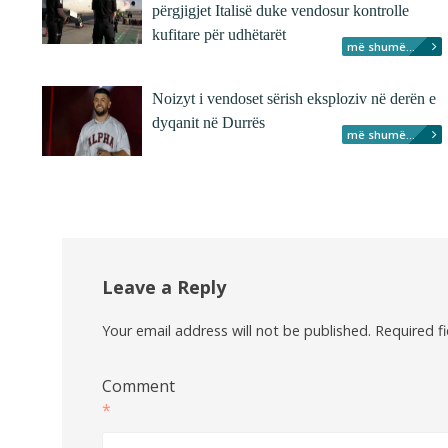
përgjigjet Italisë duke vendosur kontrolle
kufitare për udhëtarët
më shumë...
Noizyt i vendoset sërish eksploziv në derën e
dyqanit në Durrës
më shumë...
Leave a Reply
Your email address will not be published.
Required f
Comment
*