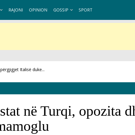
RAJONI
OPINION
GOSSIP
SPORT
 vjeçarit...
stat në Turqi, opozita d
 Imamoglu