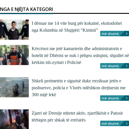
NGA E NJËJTA KATEGORI
I dënuar me 14 vite burg për kokainë, ekstradohet
nga Kolumbia në Shqipëri “Kimisti”
më shumë...
Kërcënoi me jetë kamarierin dhe administratorin e
hotelit në Dhërmi se nuk i pëlqeu ushqimi, shpallet në
kërkim ish-zyrtari i Policisë
më shumë...
Shkeli perimetrin e sigurisë duke rrezikuar jetën e
pushuesve, policia e Vlorës ndëshkon drejtuesin me
300 mijë lekë
më shumë...
Zjarri në Drenije mbetet aktiv, zjarrfikësit e Patosit
tërhiqen për shkak të errësirës
më shumë...