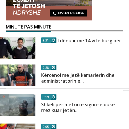
MINUTE PAS MINUTE
I dënuar me 14 vite burg për...
9:31
9:28
Kërcënoi me jetë kamarierin dhe
administratorin e...
9:19
Shkeli perimetrin e sigurisë duke
rrezikuar jetën...
9:05