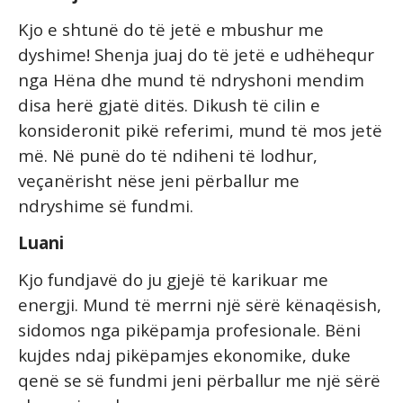
Kjo e shtunë do të jetë e mbushur me
dyshime! Shenja juaj do të jetë e udhëhequr
nga Hëna dhe mund të ndryshoni mendim
disa herë gjatë ditës. Dikush të cilin e
konsideronit pikë referimi, mund të mos jetë
më. Në punë do të ndiheni të lodhur,
veçanërisht nëse jeni përballur me
ndryshime së fundmi.
Luani
Kjo fundjavë do ju gjejë të karikuar me
energji. Mund të merrni një sërë kënaqësish,
sidomos nga pikëpamja profesionale. Bëni
kujdes ndaj pikëpamjes ekonomike, duke
qenë se së fundmi jeni përballur me një sërë