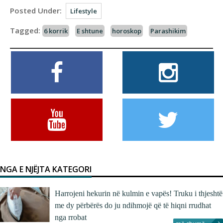
Posted Under:
Lifestyle
Tagged:
6 korrik
E shtune
horoskop
Parashikim
NGA E NJËJTA KATEGORI
Harrojeni hekurin në kulmin e vapës! Truku i thjeshtë
me dy përbërës do ju ndihmojë që të hiqni rrudhat
nga rrobat