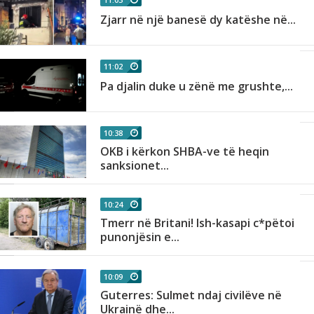
Zjarr në një banesë dy katëshe në...
11:02
Pa djalin duke u zënë me grushte,...
10:38
OKB i kërkon SHBA-ve të heqin
sanksionet...
10:24
Tmerr në Britani! Ish-kasapi c*pëtoi
punonjësin e...
10:09
Guterres: Sulmet ndaj civilëve në
Ukrainë dhe...