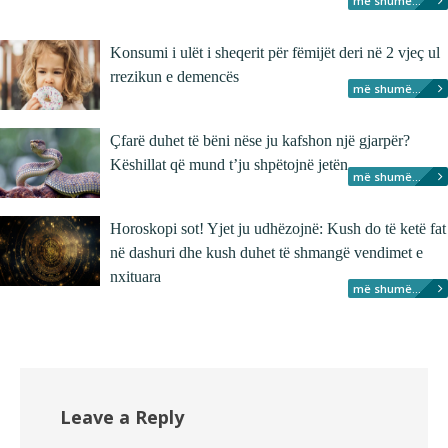
më shumë...
Konsumi i ulët i sheqerit për fëmijët deri në 2 vjeç ul
rrezikun e demencës
më shumë...
Çfarë duhet të bëni nëse ju kafshon një gjarpër?
Këshillat që mund t’ju shpëtojnë jetën
më shumë...
Horoskopi sot! Yjet ju udhëzojnë: Kush do të ketë fat
në dashuri dhe kush duhet të shmangë vendimet e
nxituara
më shumë...
Leave a Reply