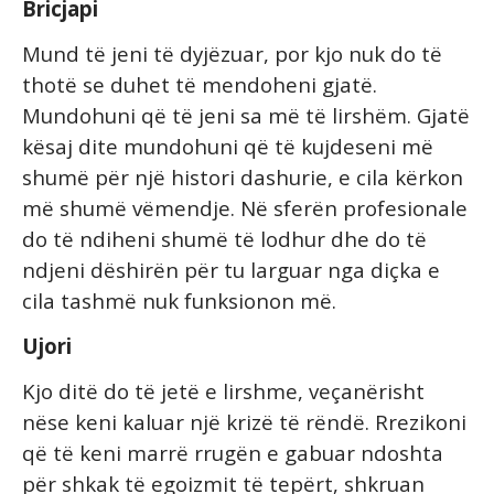
Bricjapi
Mund të jeni të dyjëzuar, por kjo nuk do të
thotë se duhet të mendoheni gjatë.
Mundohuni që të jeni sa më të lirshëm. Gjatë
kësaj dite mundohuni që të kujdeseni më
shumë për një histori dashurie, e cila kërkon
më shumë vëmendje. Në sferën profesionale
do të ndiheni shumë të lodhur dhe do të
ndjeni dëshirën për tu larguar nga diçka e
cila tashmë nuk funksionon më.
Ujori
Kjo ditë do të jetë e lirshme, veçanërisht
nëse keni kaluar një krizë të rëndë. Rrezikoni
që të keni marrë rrugën e gabuar ndoshta
për shkak të egoizmit të tepërt, shkruan