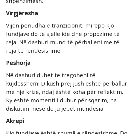
shpenzimesh.
Virgjëresha
Vijon periudha e tranzicionit, mirëpo kjo
fundjavë do të sjellë ide dhe propozime të
reja. Në dashuri mund të përballeni me të
reja të rëndësishme.
Peshorja
Në dashuri duhet të tregoheni të
kujdesshëm! Dikush prej jush është përballur
me një krizë, ndaj është koha për reflektim.
Ky është momenti i duhur për sqarim, pa
diskutim, nëse do ju jepet mundësia.
Akrepi
Kjo fundjavë është shumë e rëndësishme. Do