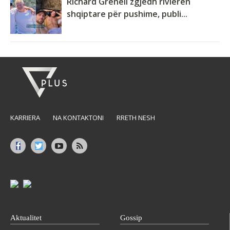
Richard Grenell zgjedh rivierën
shqiptare për pushime, publi...
KARRIERA
NA KONTAKTONI
RRETH NESH
Aktualitet
Gossip