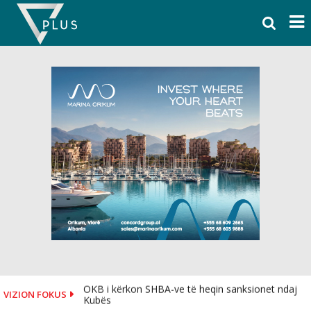
Skip
to
content
OKB i kërkon SHBA-ve të heqin sanksionet ndaj
VIZION FOKUS
Kubës