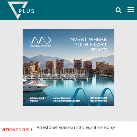
Skip
to
content
Arrestohet vrasësi i 20 vjeçarit në Korçë
VIZION FOKUS