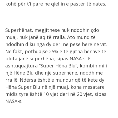
kohë për t’i parë në qiellin e pastër të natës.
Superhënat, megjithëse nuk ndodhin çdo
muaj, nuk janë aq të rralla. Ato mund të
ndodhin diku nga dy deri në pesë herë në vit.
Në fakt, pothuajse 25% e të gjitha hënave të
plota janë superhëna, sipas NASA-s. E
ashtuquajtura “Super Hëna Blu”, kombinimi i
një Hëne Blu dhe një superhëne, ndodh më
rrallë. Ndërsa është e mundur që të ketë dy
Hëna Super Blu në një muaj, koha mesatare
midis tyre është 10 vjet deri në 20 vjet, sipas
NASA-s.