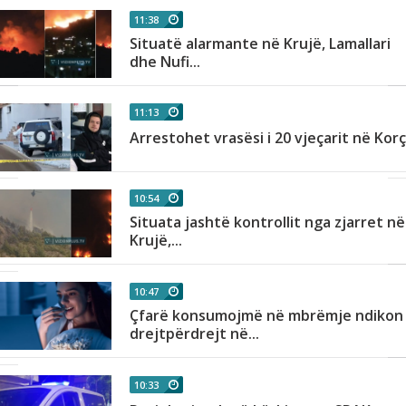
11:38
Situatë alarmante në Krujë, Lamallari
dhe Nufi...
11:13
Arrestohet vrasësi i 20 vjeçarit në Kor
10:54
Situata jashtë kontrollit nga zjarret në
Krujë,...
10:47
Çfarë konsumojmë në mbrëmje ndikon
drejtpërdrejt në...
10:33