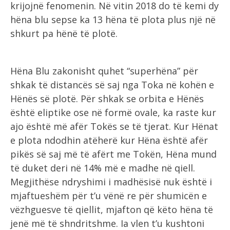
krijojnë fenomenin. Në vitin 2018 do të kemi dy
hëna blu sepse ka 13 hëna të plota plus një në
shkurt pa hënë të plotë.
Hëna Blu zakonisht quhet “superhëna” për
shkak të distancës së saj nga Toka në kohën e
Hënës së plotë. Për shkak se orbita e Hënës
është eliptike ose në formë ovale, ka raste kur
ajo është më afër Tokës se të tjerat. Kur Hënat
e plota ndodhin atëherë kur Hëna është afër
pikës së saj më të afërt me Tokën, Hëna mund
të duket deri në 14% më e madhe në qiell.
Megjithëse ndryshimi i madhësisë nuk është i
mjaftueshëm për t’u vënë re për shumicën e
vëzhguesve të qiellit, mjafton që këto hëna të
jenë më të shndritshme. Ia vlen t’u kushtoni