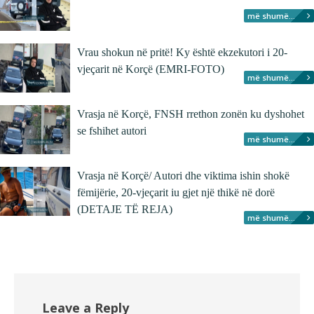
më shumë...
Vrau shokun në pritë! Ky është ekzekutori i 20-
vjeçarit në Korçë (EMRI-FOTO)
më shumë...
Vrasja në Korçë, FNSH rrethon zonën ku dyshohet
se fshihet autori
më shumë...
Vrasja në Korçë/ Autori dhe viktima ishin shokë
fëmijërie, 20-vjeçarit iu gjet një thikë në dorë
(DETAJE TË REJA)
më shumë...
Leave a Reply