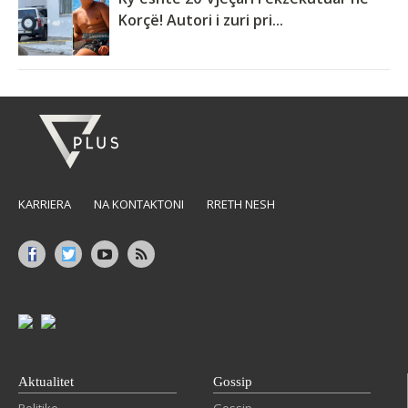
Korçë! Autori i zuri pri...
KARRIERA
NA KONTAKTONI
RRETH NESH
Aktualitet
Gossip