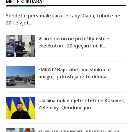
MË TË KLIKUARAT
Sendet e personalizuara të Lady Diana, tribute në
20-të vjet...
Vrau shokun në pritë! Ky është
ekzekutori i 20-vjeçarit në K...
EMRAT/ Bajri zihet me shokun e
burgut, ja kush janë të dënua...
Ukraina nuk e njeh shtetin e Kosovës,
Zelensky: Qendrimi jon...
Ky është 20-vjeçari i ekzekutuar në