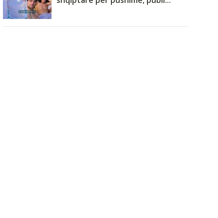
shqiptare për pushime, publi...