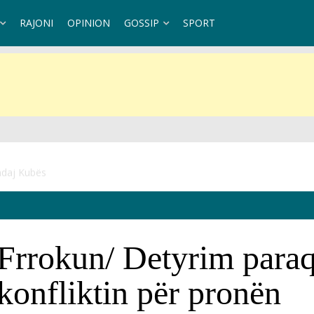
RAJONI
OPINION
GOSSIP
SPORT
ndaj Kubës
Frrokun/ Detyrim paraqi
 konfliktin për pronën