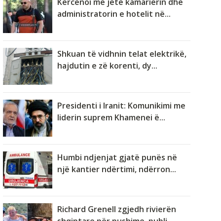
Kërcënoi me jetë kamarierin dhe
administratorin e hotelit në...
Shkuan të vidhnin telat elektrikë,
hajdutin e zë korenti, dy...
Presidenti i Iranit: Komunikimi me
liderin suprem Khamenei ë...
Humbi ndjenjat gjatë punës në
një kantier ndërtimi, ndërron...
Richard Grenell zgjedh rivierën