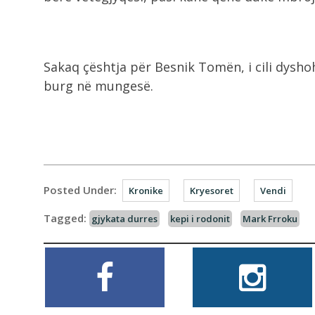
Sakaq çështja për Besnik Tomën, i cili dysh
burg në mungesë.
Posted Under:
Kronike
Kryesoret
Vendi
Tagged:
gjykata durres
kepi i rodonit
Mark Frroku