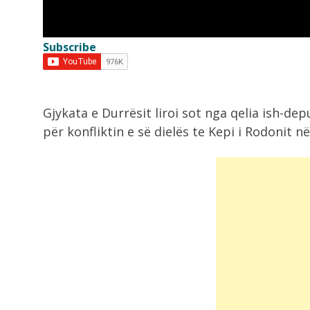
rrezikuar jetën...
Subscribe
9:05
Zelensky viziton Beogradin javën e
ardhshme, takim...
Gjykata e Durrësit liroi sot nga qelia ish-de
9:00
për konfliktin e së dielës te Kepi i Rodonit n
Zjarri në Drenije mbetet aktiv,
zjarrfikësit e...
8:42
Rama mbledh ministrat në fund të
gushtit!...
8:21
Grabitqarët që sfidojnë uraganët,
kuriozitete të frikshme...