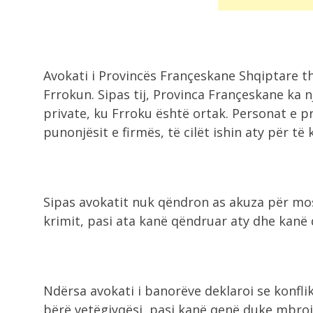
Avokati i Provincës Françeskane Shqiptare t
Frrokun. Sipas tij, Provinca Françeskane ka
private, ku Frroku është ortak. Personat e p
punonjësit e firmës, të cilët ishin aty për të 
Sipas avokatit nuk qëndron as akuza për mos
krimit, pasi ata kanë qëndruar aty dhe kanë
Ndërsa avokati i banorëve deklaroi se konfli
bërë vetëgjyqësi, pasi kanë qenë duke mbrojt