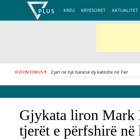
Skip
KREU
KRYESORET
AKTUALITET
to
content
VIZION FOKUS
OKB i kërkon SHBA-ve të heqin sanksionet 
Gjykata liron Mark 
tjerët e përfshirë në