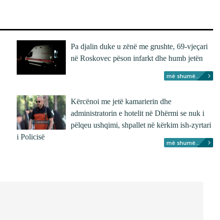
Pa djalin duke u zënë me grushte, 69-vjeçari
në Roskovec pëson infarkt dhe humb jetën
më shumë...
Kërcënoi me jetë kamarierin dhe
administratorin e hotelit në Dhërmi se nuk i
pëlqeu ushqimi, shpallet në kërkim ish-zyrtari
i Policisë
më shumë...