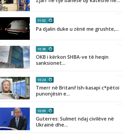
Zjarr në një banesë dy katëshe në...
11:02
Pa djalin duke u zënë me grushte,...
10:38
OKB i kërkon SHBA-ve të heqin
sanksionet...
10:24
Tmerr në Britani! Ish-kasapi c*pëtoi
punonjësin e...
10:09
Guterres: Sulmet ndaj civilëve në
Ukrainë dhe...