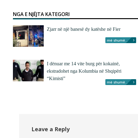
NGA E NJËJTA KATEGORI
Zjarr në një banesë dy katëshe në Fier
më shumë...
I dënuar me 14 vite burg për kokainë,
ekstradohet nga Kolumbia në Shqipëri
“Kimisti”
më shumë...
Leave a Reply