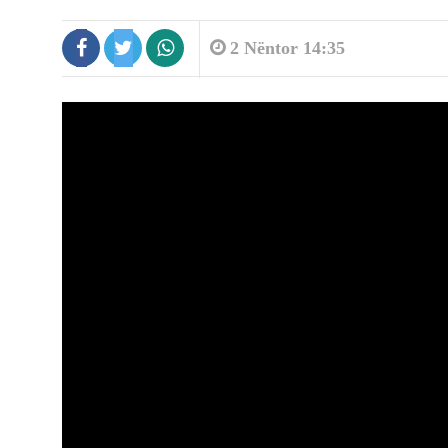
2 Nëntor 14:35
9:19
Shkeli perimetrin e sigurisë duke