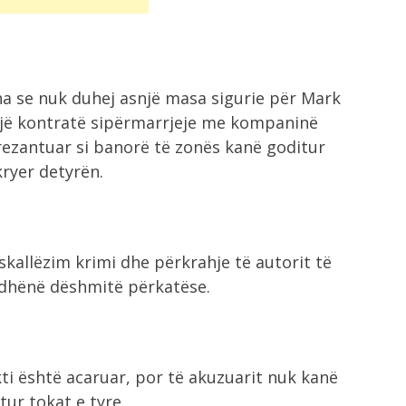
ha se nuk duhej asnjë masa sigurie për Mark
 një kontratë sipërmarrjeje me kompaninë
rezantuar si banorë të zonës kanë goditur
kryer detyrën.
kallëzim krimi dhe përkrahje të autorit të
 dhënë dëshmitë përkatëse.
kti është acaruar, por të akuzuarit nuk kanë
ur tokat e tyre.