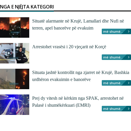
NGA E NJËJTA KATEGORI
Situatë alarmante në Krujë, Lamallari dhe Nufi në
terren, apel banorëve pë evakuim
më shumë...
Arrestohet vrasësi i 20 vjeçarit në Korçë
më shumë...
Situata jashtë kontrollit nga zjarret në Krujë, Bashkia
urdhëron evakuimin e banorëve
më shumë...
Prej dy vitesh në kërkim nga SPAK, arrestohet në
Palasë i shumëkërkuari (EMRI)
më shumë...