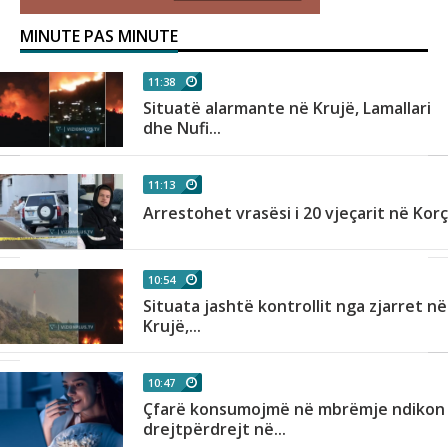
MINUTE PAS MINUTE
11:38
Situatë alarmante në Krujë, Lamallari
dhe Nufi...
11:13
Arrestohet vrasësi i 20 vjeçarit në Kor
10:54
Situata jashtë kontrollit nga zjarret në
Krujë,...
10:47
Çfarë konsumojmë në mbrëmje ndikon
drejtpërdrejt në...