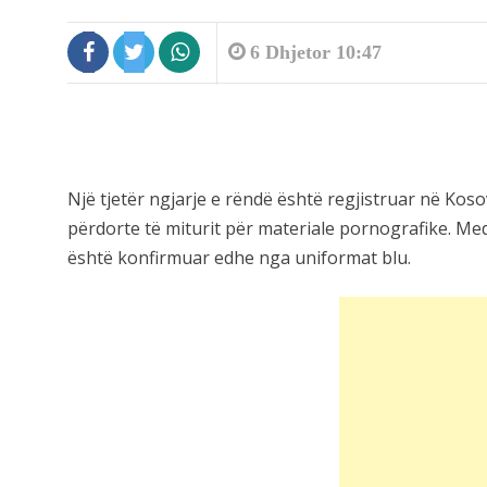
6 Dhjetor 10:47
Një tjetër ngjarje e rëndë është regjistruar në Ko
përdorte të miturit për materiale pornografike. Med
është konfirmuar edhe nga uniformat blu.
9:19
Shkeli perimetrin e sigurisë duke