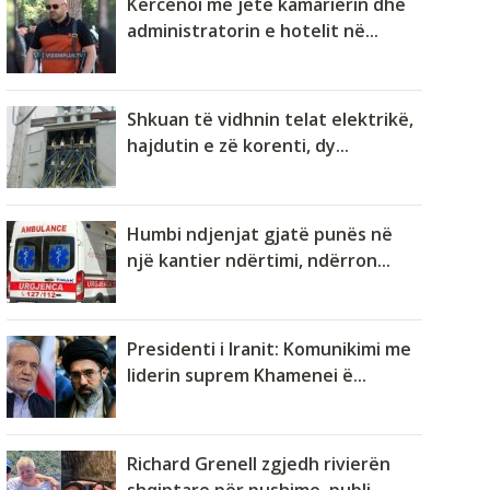
Kërcënoi me jetë kamarierin dhe
administratorin e hotelit në...
Shkuan të vidhnin telat elektrikë,
hajdutin e zë korenti, dy...
Humbi ndjenjat gjatë punës në
një kantier ndërtimi, ndërron...
Presidenti i Iranit: Komunikimi me
liderin suprem Khamenei ë...
Richard Grenell zgjedh rivierën