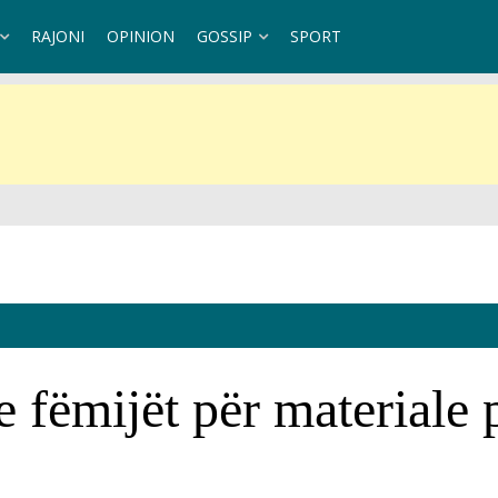
RAJONI
OPINION
GOSSIP
SPORT
ndaj Kubës
e fëmijët për materiale 