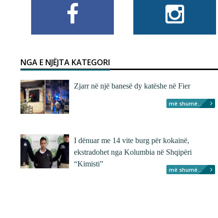
NGA E NJËJTA KATEGORI
Zjarr në një banesë dy katëshe në Fier
më shumë...
I dënuar me 14 vite burg për kokainë,
ekstradohet nga Kolumbia në Shqipëri
“Kimisti”
më shumë...