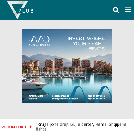
Skip
to
content
“Rruga jonë drejt BE, e qartë”, Rama: Shqipëria
VIZION FOKUS
është...