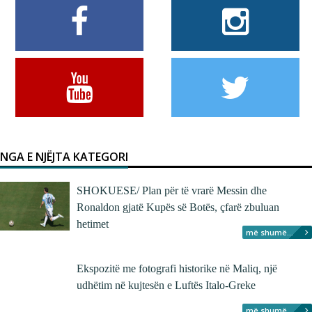
NGA E NJËJTA KATEGORI
SHOKUESE/ Plan për të vrarë Messin dhe
Ronaldon gjatë Kupës së Botës, çfarë zbuluan
hetimet
më shumë...
Ekspozitë me fotografi historike në Maliq, një
udhëtim në kujtesën e Luftës Italo-Greke
më shumë...