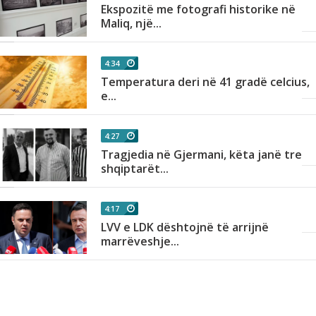
n
Ekspozitë me fotografi historike në
Maliq, një...
4:34
Temperatura deri në 41 gradë celcius,
e...
4:27
Tragjedia në Gjermani, këta janë tre
shqiptarët...
4:17
LVV e LDK dështojnë të arrijnë
.
marrëveshje...