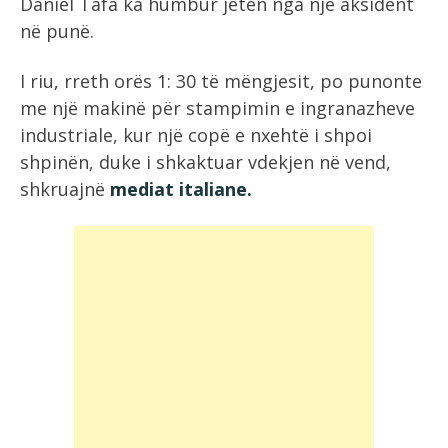
Daniel Tafa ka humbur jetën nga një aksident
në punë.
I riu, rreth orës 1: 30 të mëngjesit, po punonte
me një makinë për stampimin e ingranazheve
industriale, kur një copë e nxehtë i shpoi
shpinën, duke i shkaktuar vdekjen në vend,
shkruajnë
mediat italiane.