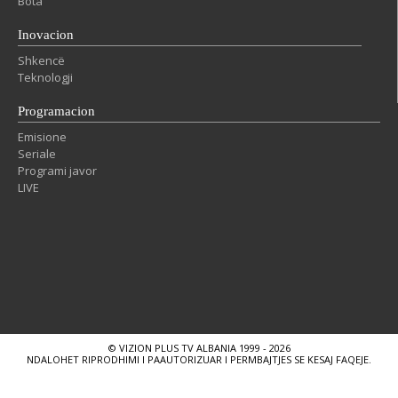
Bota
Inovacion
Shkencë
Teknologji
Programacion
Emisione
Seriale
Programi javor
LIVE
© VIZION PLUS TV ALBANIA 1999 - 2026
NDALOHET RIPRODHIMI I PAAUTORIZUAR I PERMBAJTJES SE KESAJ FAQEJE.