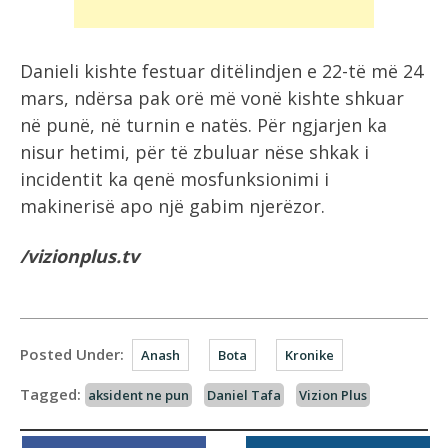
Danieli kishte festuar ditëlindjen e 22-të më 24
mars, ndërsa pak orë më vonë kishte shkuar
në punë, në turnin e natës. Për ngjarjen ka
nisur hetimi, për të zbuluar nëse shkak i
incidentit ka qenë mosfunksionimi i
makinerisë apo një gabim njerëzor.
/vizionplus.tv
Posted Under:
Anash
Bota
Kronike
Tagged:
aksident ne pun
Daniel Tafa
Vizion Plus