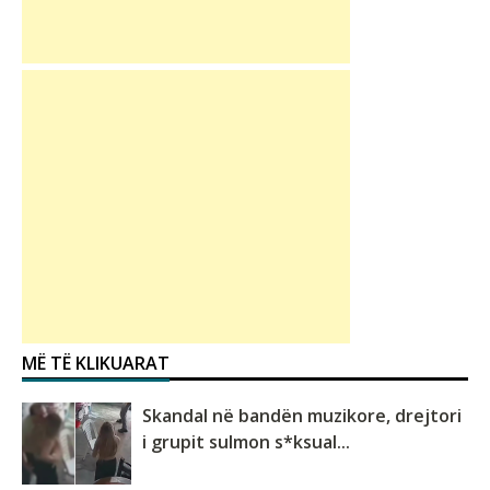
MË TË KLIKUARAT
Skandal në bandën muzikore, drejtori
i grupit sulmon s*ksual...