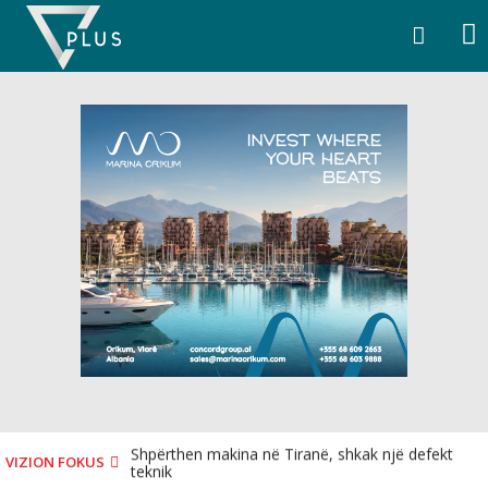
Skip
to
content
Shpërthen makina në Tiranë, shkak një defekt
VIZION FOKUS
teknik