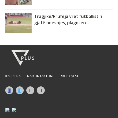
Tragjike/Rrufeja vret futbollistin
gjatë ndeshjes, plagosen...
KARRIERA
NA KONTAKTONI
RRETH NESH