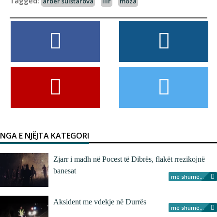
Tagged:
arber sulstarova
Ilir
moza
NGA E NJËJTA KATEGORI
Zjarr i madh në Pocest të Dibrës, flakët rrezikojnë
banesat
më shumë...
Aksident me vdekje në Durrës
më shumë...