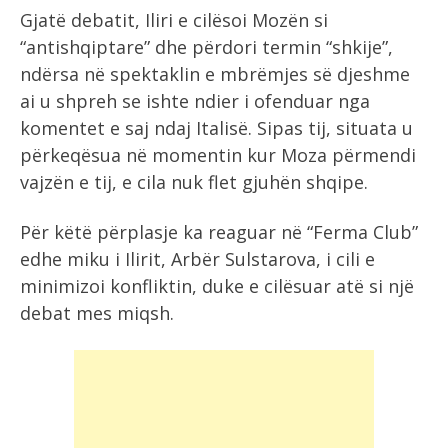
Gjatë debatit, Iliri e cilësoi Mozën si
“antishqiptare” dhe përdori termin “shkije”,
ndërsa në spektaklin e mbrëmjes së djeshme
ai u shpreh se ishte ndier i ofenduar nga
komentet e saj ndaj Italisë. Sipas tij, situata u
përkeqësua në momentin kur Moza përmendi
vajzën e tij, e cila nuk flet gjuhën shqipe.
Për këtë përplasje ka reaguar në “Ferma Club”
edhe miku i Ilirit, Arbër Sulstarova, i cili e
minimizoi konfliktin, duke e cilësuar atë si një
debat mes miqsh.