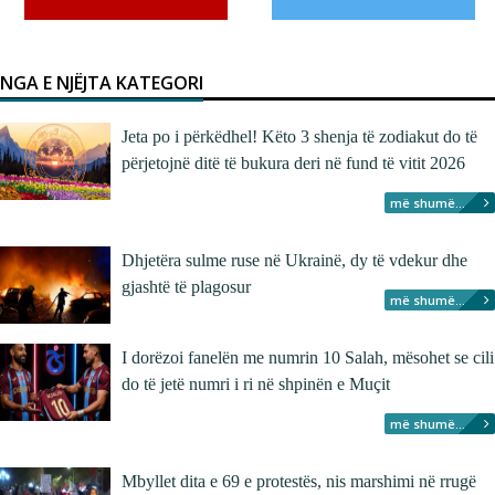
NGA E NJËJTA KATEGORI
Jeta po i përkëdhel! Këto 3 shenja të zodiakut do të
përjetojnë ditë të bukura deri në fund të vitit 2026
më shumë...
Dhjetëra sulme ruse në Ukrainë, dy të vdekur dhe
gjashtë të plagosur
më shumë...
I dorëzoi fanelën me numrin 10 Salah, mësohet se cili
do të jetë numri i ri në shpinën e Muçit
më shumë...
Mbyllet dita e 69 e protestës, nis marshimi në rrugë