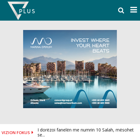
Skip
to
content
I dorëzoi fanelën me numrin 10 Salah, mësohet
VIZION FOKUS
se...