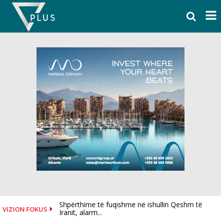
Skip
to
content
Shpërthime të fuqishme në ishullin Qeshm të
VIZION FOKUS
Iranit, alarm...