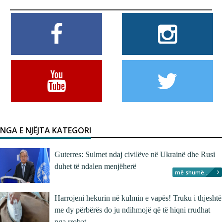
NGA E NJËJTA KATEGORI
Guterres: Sulmet ndaj civilëve në Ukrainë dhe Rusi
duhet të ndalen menjëherë
më shumë...
Harrojeni hekurin në kulmin e vapës! Truku i thjeshtë
me dy përbërës do ju ndihmojë që të hiqni rrudhat
nga rrobat