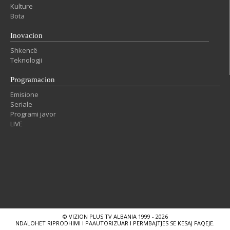
Kulture
Bota
Inovacion
Shkencë
Teknologji
Programacion
Emisione
Seriale
Programi javor
LIVE
© VIZION PLUS TV ALBANIA 1999 - 2026
NDALOHET RIPRODHIMI I PAAUTORIZUAR I PERMBAJTJES SE KESAJ FAQEJE.