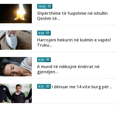
10:05
Shpërthime të fuqishme në ishullin
Qeshm të...
9:59
Harrojeni hekurin në kulmin e vapës!
Truku...
9:55
A mund të ndikojnë ëndrrat në
gjendjen...
I dënuar me 14 vite burg për...
9:31