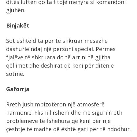
ditës luftën do ta fitojë mënyra si komandoni
gjuhën.
Binjakët
Sot është dita për të shkruar mesazhe
dashurie ndaj një personi special. Përmes
fjalëve të shkruara do të arrini të gjitha
qëllimet dhe dëshirat që keni për ditën e
sotme.
Gaforrja
Rreth jush mbizotëron një atmosferë
harmonie. Flisni lirshëm dhe me siguri rreth
problemeve të fshehura që keni për një
çështje të madhe që është gati për të ndodhur.