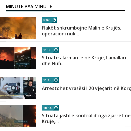
MINUTE PAS MINUTE
8:02
Flakët shkrumbojnë Malin e Krujës,
operacioni nuk...
11:38
Situatë alarmante në Krujë, Lamallari
dhe Nufi...
11:13
Arrestohet vrasësi i 20 vjeçarit në Kor
10:54
Situata jashtë kontrollit nga zjarret në
Krujë,...