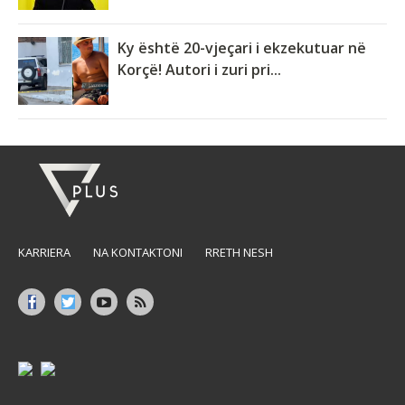
Ky është 20-vjeçari i ekzekutuar në
Korçë! Autori i zuri pri...
KARRIERA
NA KONTAKTONI
RRETH NESH