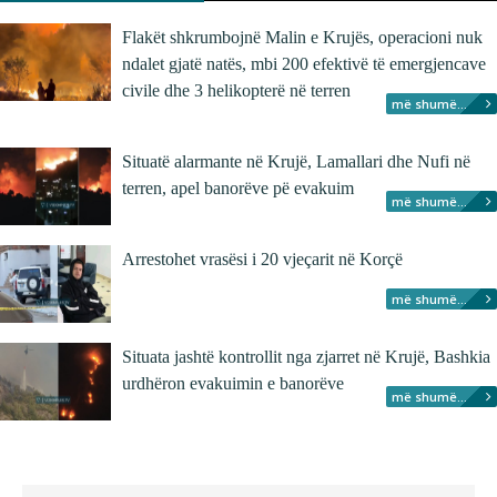
Flakët shkrumbojnë Malin e Krujës, operacioni nuk
ndalet gjatë natës, mbi 200 efektivë të emergjencave
civile dhe 3 helikopterë në terren
më shumë...
Situatë alarmante në Krujë, Lamallari dhe Nufi në
terren, apel banorëve pë evakuim
më shumë...
Arrestohet vrasësi i 20 vjeçarit në Korçë
më shumë...
Situata jashtë kontrollit nga zjarret në Krujë, Bashkia
urdhëron evakuimin e banorëve
më shumë...