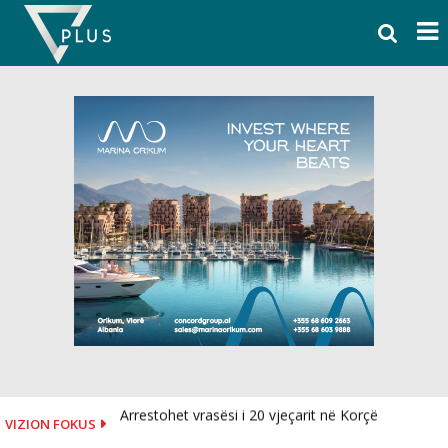
Skip
to
content
Arrestohet vrasësi i 20 vjeçarit në Korçë
VIZION FOKUS