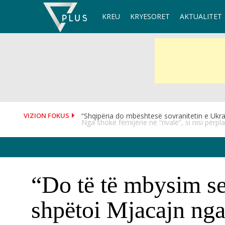
Skip
KREU
KRYESORET
AKTUALITET
to
content
VIZION FOKUS
Nga shokë fëmijërie në “rivalë”, si nisi përpla
“Do të të mbysim se
shpëtoi Mjacajn nga