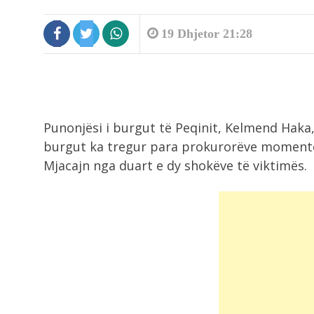
19 Dhjetor 21:28
Punonjësi i burgut të Peqinit, Kelmend Haka
burgut ka tregur para prokurorëve momentet 
Mjacajn nga duart e dy shokëve të viktimës.
8:40
“Betejë e jashtëzakonshme”, Rama