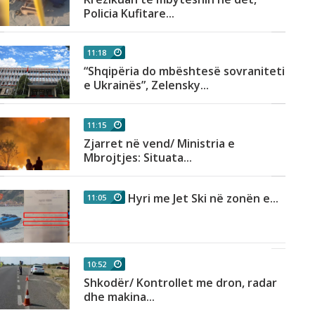
Policia Kufitare...
11:18
“Shqipëria do mbështesë sovranitetin
e Ukrainës”, Zelensky...
11:15
Zjarret në vend/ Ministria e
Mbrojtjes: Situata...
Hyri me Jet Ski në zonën e...
11:05
10:52
Shkodër/ Kontrollet me dron, radar
dhe makina...