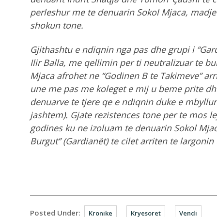
perleshur me te denuarin Sokol Mjaca, madje
shokun tone.
Gjithashtu e ndiqnin nga pas dhe grupi i “Gard
Ilir Balla, me qellimin per ti neutralizuar te b
Mjaca afrohet ne “Godinen B te Takimeve” arri
une me pas me koleget e mij u beme prite dhe
denuarve te tjere qe e ndiqnin duke e mbyllur
jashtem). Gjate rezistences tone per te mos lej
godines ku ne izoluam te denuarin Sokol Mjac
Burgut” (Gardianët) te cilet arriten te largoni
Posted Under:
Kronike
Kryesoret
Vendi