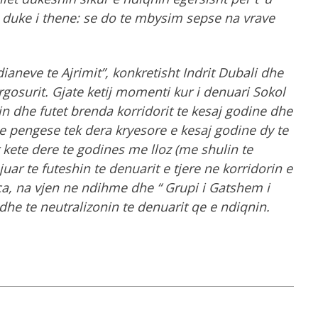
 duke i thene: se do te mbysim sepse na vrave
ianeve te Ajrimit”, konkretisht Indrit Dubali dhe
urgosurit. Gjate ketij momenti kur i denuari Sokol
n dhe futet brenda korridorit te kesaj godine dhe
 pengese tek dera kryesore e kesaj godine dy te
 kete dere te godines me lloz (me shulin te
uar te futeshin te denuarit e tjere ne korridorin e
a, na vjen ne ndihme dhe “ Grupi i Gatshem i
n dhe te neutralizonin te denuarit qe e ndiqnin.