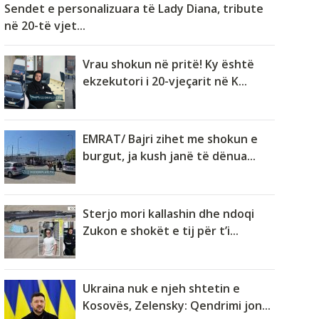
Sendet e personalizuara të Lady Diana, tribute
në 20-të vjet...
Vrau shokun në pritë! Ky është
ekzekutori i 20-vjeçarit në K...
EMRAT/ Bajri zihet me shokun e
burgut, ja kush janë të dënua...
Sterjo mori kallashin dhe ndoqi
Zukon e shokët e tij për t’i...
Ukraina nuk e njeh shtetin e
Kosovës, Zelensky: Qendrimi jon...