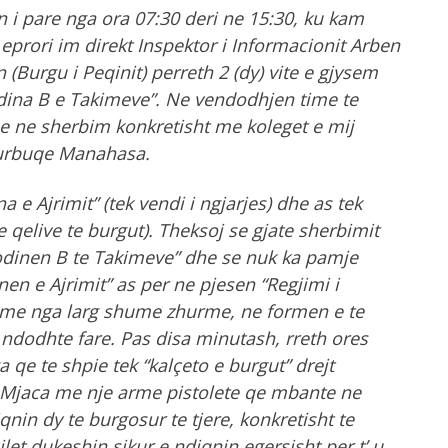
 i pare nga ora 07:30 deri ne 15:30, ku kam
 eprori im direkt Inspektor i Informacionit Arben
n (Burgu i Peqinit) perreth 2 (dy) vite e gjysem
odina B e Takimeve”. Ne vendodhjen time te
ne ne sherbim konkretisht me koleget e mij
Burbuqe Manahasa.
e Ajrimit” (tek vendi i ngjarjes) dhe as tek
 qelive te burgut). Theksoj se gjate sherbimit
odinen B te Takimeve” dhe se nuk ka pamje
nen e Ajrimit” as per ne pjesen “Regjimi i
ojme nga larg shume zhurme, ne formen e te
 ndodhte fare. Pas disa minutash, rreth ores
 qe te shpie tek “kalçeto e burgut” drejt
l Mjaca me nje arme pistolete qe mbante ne
diqnin dy te burgosur te tjere, konkretisht te
let dukeshin sikur e ndiqnin egersisht per t’ u