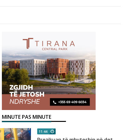
MINUTE PAS MINUTE
11:44
Rrezikuan të mbyteshin në det,