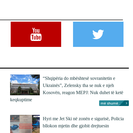
“Shqipëria do mbështesë sovranitetin e
Ukrainës”, Zelensky tha se nuk e njeh
Kosovën, reagon MEPJ: Nuk duhet të ketë
keqkuptime
më shumë...
Hyri me Jet Ski në zonën e sigurisë, Policia
bllokon mjetin dhe gjobit drejtuesin