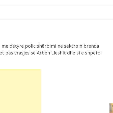
, me detyrë polic shërbimi në sektroin brenda
pas vrasjes së Arben Lleshit dhe si e shpëtoi
11:13
Arrestohet vrasësi i 20 vjeçarit në