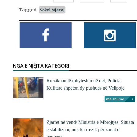
Tagged:
Sokol Mjacaj
NGA E NJËJTA KATEGORI
Rrezikuan të mbyteshin në det, Policia
Kufitare shpëton dy pushues në Velipojë
më shumë...
Zjarret në vend/ Ministria e Mbrojtjes: Situata
e stabilizuar, nuk ka rrezik për zonat e
banuara