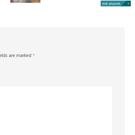
më shumë...
ields are marked
*