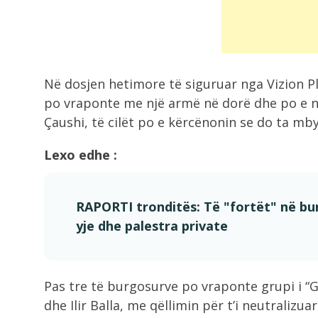
për zjarrin në...
8:31
“Financat kërkojnë planifikim”,
Në dosjen hetimore të siguruar nga Vizion P
parashikimi i yjeve për...
po vraponte me një armë në dorë dhe po e n
Çaushi, të cilët po e kërcënonin se do ta mby
8:17
Parashikimi i motit/ Kthjellime dhe
Lexo edhe :
temperatura të...
8:02
RAPORTI tronditës: Të "fortët" në bu
Flakët shkrumbojnë Malin e Krujës,
yje dhe palestra private
operacioni nuk...
11:38
Pas tre të burgosurve po vraponte grupi i “G
Situatë alarmante në Krujë, Lamalla
dhe Ilir Balla, me qëllimin për t’i neutralizua
dhe Nufi...