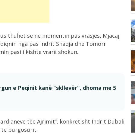
Korçë
10:54
Situata jashtë kontrollit nga zjarret
lus thuhet se në momentin pas vrasjes, Mjacaj
në Krujë,...
diqnin nga pas Indrit Shaqja dhe Tomorr
nin pasi i kishte vrarë shokun.
10:47
Çfarë konsumojmë në mbrëmje
ndikon drejtpërdrejt në...
10:33
rgun e Peqinit kanë "skllevër", dhoma me 5
Prej dy vitesh në kërkim nga SPAK,...
10:29
Arrestohet 73 vjeçari në Krujë,
ardianeve tëe Ajrimit”, konkretisht Indrit Dubali
ri
akuzohet për...
r të burgosurit.