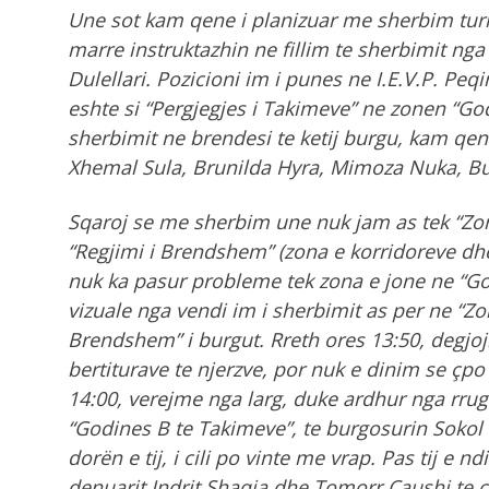
Une sot kam qene i planizuar me sherbim turn
marre instruktazhin ne fillim te sherbimit nga
Dulellari. Pozicioni im i punes ne I.E.V.P. Peqi
eshte si “Pergjegjes i Takimeve” ne zonen “G
sherbimit ne brendesi te ketij burgu, kam qe
Xhemal Sula, Brunilda Hyra, Mimoza Nuka, 
Sqaroj se me sherbim une nuk jam as tek “Zona 
“Regjimi i Brendshem” (zona e korridoreve dhe
nuk ka pasur probleme tek zona e jone ne “G
vizuale nga vendi im i sherbimit as per ne “Zo
Brendshem” i burgut. Rreth ores 13:50, degj
bertiturave te njerzve, por nuk e dinim se çpo
14:00, verejme nga larg, duke ardhur nga rruga
“Godines B te Takimeve”, te burgosurin Soko
dorën e tij, i cili po vinte me vrap. Pas tij e n
denuarit Indrit Shaqja dhe Tomorr Çaushi te ci