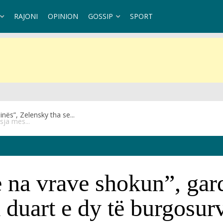
RAJONI
OPINION
GOSSIP
SPORT
sja mes...
 na vrave shokun”, gard
 duart e dy të burgosur