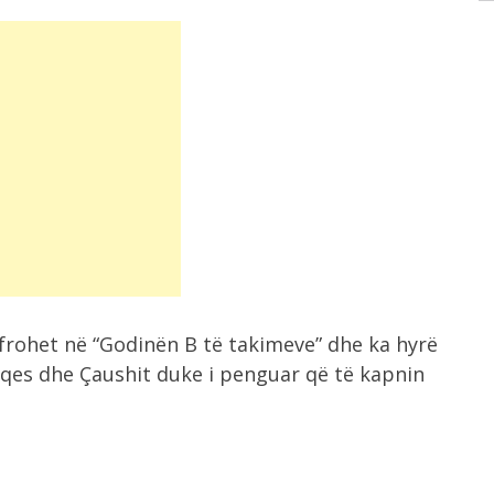
afrohet në “Godinën B të takimeve” dhe ka hyrë
aqes dhe Çaushit duke i penguar që të kapnin