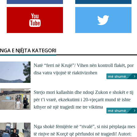
NGA E NJËJTA KATEGORI
Natë “ferri në Krujë”/ Vihen nën kontroll flakët, por
disa vatra vijojnë të riaktivizohen
më shumë...
Sterjo mori kallashin dhe ndoqi Zukon e shokët e tij
për t’i vrarë, ekzekutimi i 20-vjeçarit mund të ishte
kthyer në një tragjedi me tre viktima
më shumë...
Nga shokë fëmijërie në “rivalë”, si nisi përplasja mes
të rinjve në Korçë që përfundoi në tragjedi! Autori: