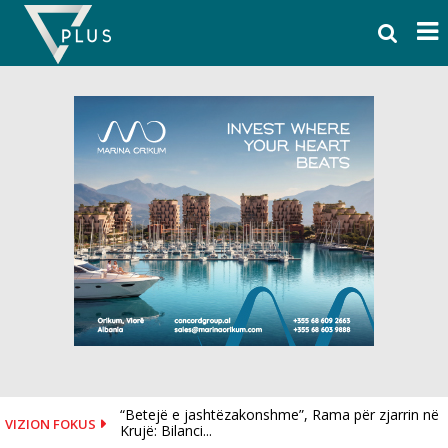
Skip
to
content
“Betejë e jashtëzakonshme”, Rama për zjarrin në
VIZION FOKUS
Krujë: Bilanci...