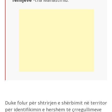
fëmijëve
”-tha Manastirliu.
Duke folur për shtrirjen e shërbimit në territor
për identifikimin e hershëm të çrregullimeve