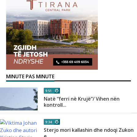
MINUTE PAS MINUTE
9:51
Natë “ferri në Krujë”/ Vihen nën
kontroll...
9:34
Sterjo mori kallashin dhe ndoqi Zukon
e...