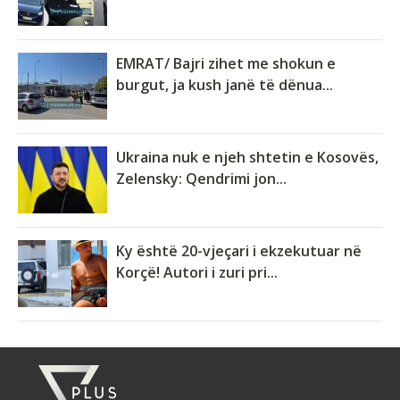
EMRAT/ Bajri zihet me shokun e
burgut, ja kush janë të dënua...
Ukraina nuk e njeh shtetin e Kosovës,
Zelensky: Qendrimi jon...
Ky është 20-vjeçari i ekzekutuar në
Korçë! Autori i zuri pri...