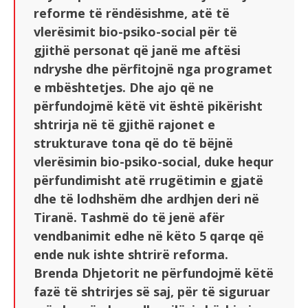
reforme të rëndësishme, atë të
vlerësimit bio-psiko-social për të
gjithë personat që janë me aftësi
ndryshe dhe përfitojnë nga programet
e mbështetjes. Dhe ajo që ne
përfundojmë këtë vit është pikërisht
shtrirja në të gjithë rajonet e
strukturave tona që do të bëjnë
vlerësimin bio-psiko-social, duke hequr
përfundimisht atë rrugëtimin e gjatë
dhe të lodhshëm dhe ardhjen deri në
Tiranë. Tashmë do të jenë afër
vendbanimit edhe në këto 5 qarqe që
ende nuk ishte shtrirë reforma.
Brenda Dhjetorit ne përfundojmë këtë
fazë të shtrirjes së saj, për të siguruar