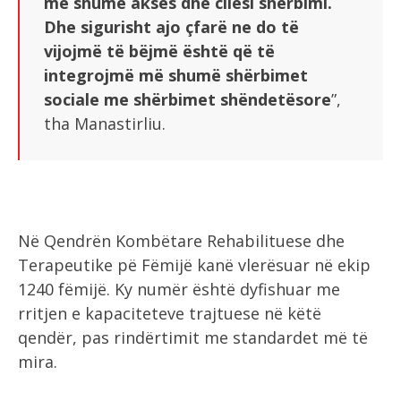
më shumë akses dhe cilësi shërbimi.
Dhe sigurisht ajo çfarë ne do të
vijojmë të bëjmë është që të
integrojmë më shumë shërbimet
sociale me shërbimet shëndetësore
”,
tha Manastirliu.
Në Qendrën Kombëtare Rehabilituese dhe
Terapeutike pë Fëmijë kanë vlerësuar në ekip
1240 fëmijë. Ky numër është dyfishuar me
rritjen e kapaciteteve trajtuese në këtë
qendër, pas rindërtimit me standardet më të
mira.