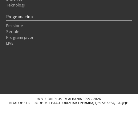
Teknologji
Programacion
Emisione
Seriale
Programi javor
LIVE
© VIZION PLUS TV ALBANIA 1999 - 2026
NDALOHET RIPRODHIMI I PAAUTORIZUAR I PERMBAJTJES SE KESAJ FAQEJE.