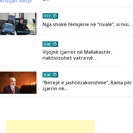
9:17
Nga shokë fëmijërie në “rivalë”, si nisi...
9:08
Vijojnë zjarret në Mallakastër,
riaktivizohet vatra në...
8:40
“Betejë e jashtëzakonshme”, Rama për
zjarrin në...