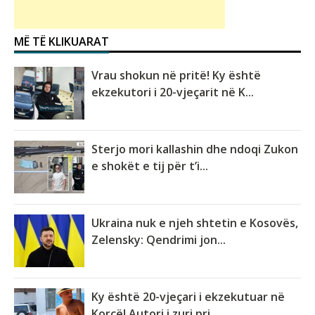
MË TË KLIKUARAT
Vrau shokun në pritë! Ky është
ekzekutori i 20-vjeçarit në K...
Sterjo mori kallashin dhe ndoqi Zukon
e shokët e tij për t’i...
Ukraina nuk e njeh shtetin e Kosovës,
Zelensky: Qendrimi jon...
Ky është 20-vjeçari i ekzekutuar në
Korçë! Autori i zuri pri...