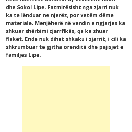
dhe Sokol Lipe. Fatmirësisht nga zjarri nuk
ka te lënduar ne njerëz, por vetëm dëme
materiale. Menjëherë në vendin e ngjarjes ka
shkuar shërbimi zjarrfikës, qe ka shuar
flakët. Ende nuk dihet shkaku i zjarrit, i cili ka
shkrumbuar te gjitha orenditë dhe pajisjet e
familjes Lipe.