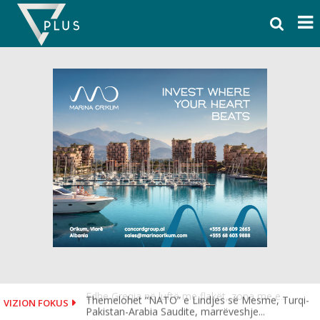
Skip
to
content
Themelohet “NATO” e Lindjes së Mesme, Turqi-
VIZION FOKUS
Pakistan-Arabia Saudite, marrëveshje...