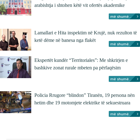
arabishtja i shtohen këtë vit ofertës akademike
më shumë...
Lamallari e Hita inspektim në Krujë, nuk rezulton të
ketë dëme në banesa nga flakët
më shumë...
Ekspertët kundër “Territoriales”: Me shkrirjen e
bashkive zonat rurale mbeten pa përfaqësim
më shumë...
Policia Rrugore “blindon” Tiranën, 19 persona nën
hetim dhe 19 motomjete elektrike të sekuestruara
më shumë...