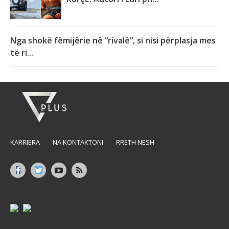
Nga shokë fëmijërie në “rivalë”, si nisi përplasja mes
të ri...
KARRIERA
NA KONTAKTONI
RRETH NESH