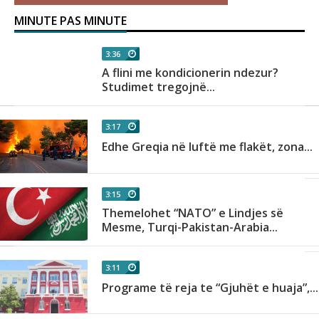
MINUTE PAS MINUTE
3:36
A flini me kondicionerin ndezur?
Studimet tregojnë...
3:17
Edhe Greqia në luftë me flakët, zona...
3:15
e
Themelohet “NATO” e Lindjes së
Mesme, Turqi-Pakistan-Arabia...
3:11
Programe të reja te “Gjuhët e huaja”,...