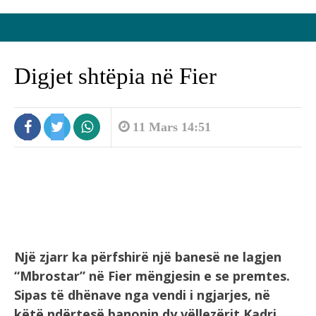
Digjet shtëpia në Fier
11 Mars 14:51
Një zjarr ka përfshirë një banesë ne lagjen
“Mbrostar” në Fier mëngjesin e se premtes.
Sipas të dhënave nga vendi i ngjarjes, në
këtë ndërtesë banonin dy vëllezërit Kadri