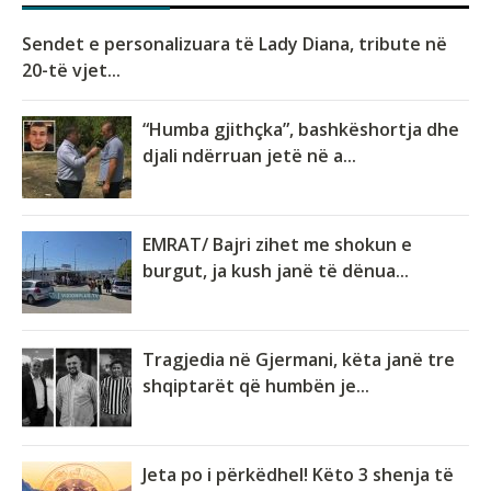
Sendet e personalizuara të Lady Diana, tribute në
20-të vjet...
“Humba gjithçka”, bashkëshortja dhe
djali ndërruan jetë në a...
EMRAT/ Bajri zihet me shokun e
burgut, ja kush janë të dënua...
Tragjedia në Gjermani, këta janë tre
shqiptarët që humbën je...
Jeta po i përkëdhel! Këto 3 shenja të