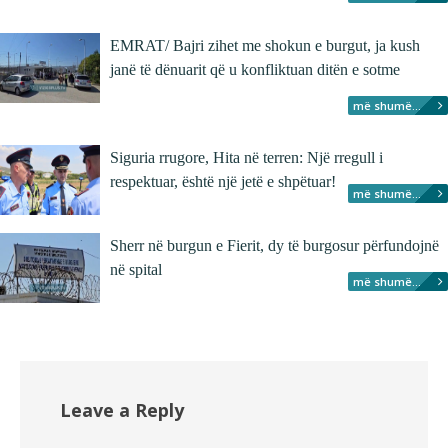
EMRAT/ Bajri zihet me shokun e burgut, ja kush
janë të dënuarit që u konfliktuan ditën e sotme
më shumë...
Siguria rrugore, Hita në terren: Një rregull i
respektuar, është një jetë e shpëtuar!
më shumë...
Sherr në burgun e Fierit, dy të burgosur përfundojnë
në spital
më shumë...
Leave a Reply