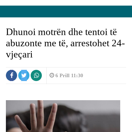
Dhunoi motrën dhe tentoi të
abuzonte me të, arrestohet 24-
vjeçari
6 Prill 11:30