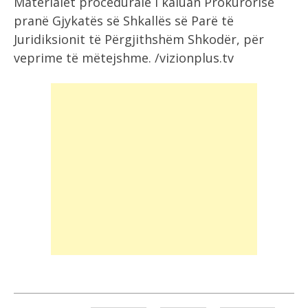
Materialet procedurale i kaluan Prokurorisë
pranë Gjykatës së Shkallës së Parë të
Juridiksionit të Përgjithshëm Shkodër, për
veprime të mëtejshme. /vizionplus.tv