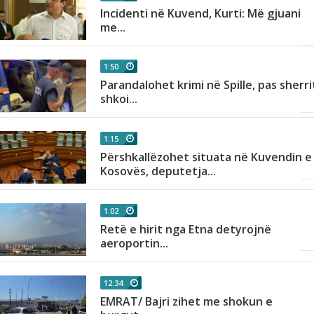
Incidenti në Kuvend, Kurti: Më gjuani
..
me...
1:50
,
Parandalohet krimi në Spille, pas sherri
shkoi...
1:15
Përshkallëzohet situata në Kuvendin e
Kosovës, deputetja...
1:02
Retë e hirit nga Etna detyrojnë
aeroportin...
12:34
EMRAT/ Bajri zihet me shokun e