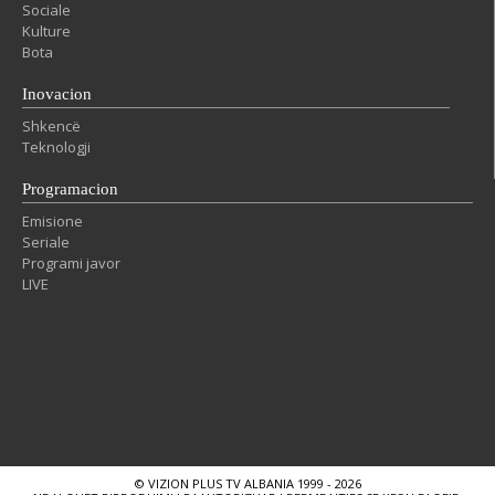
Sociale
Kulture
Bota
Inovacion
Shkencë
Teknologji
Programacion
Emisione
Seriale
Programi javor
LIVE
© VIZION PLUS TV ALBANIA 1999 - 2026