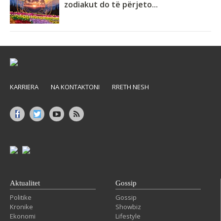
zodiakut do të përjeto...
KARRIERA
NA KONTAKTONI
RRETH NESH
Aktualitet
Gossip
Politike
Gossip
Kronike
Showbiz
Ekonomi
Lifestyle