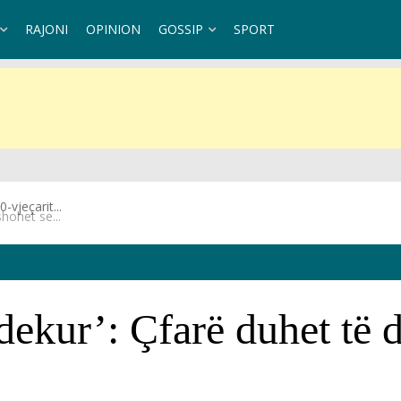
RAJONI
OPINION
GOSSIP
SPORT
hohet se...
vdekur’: Çfarë duhet të d