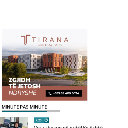
MINUTE PAS MINUTE
7:20
Vrau shokun në pritë! Ky është