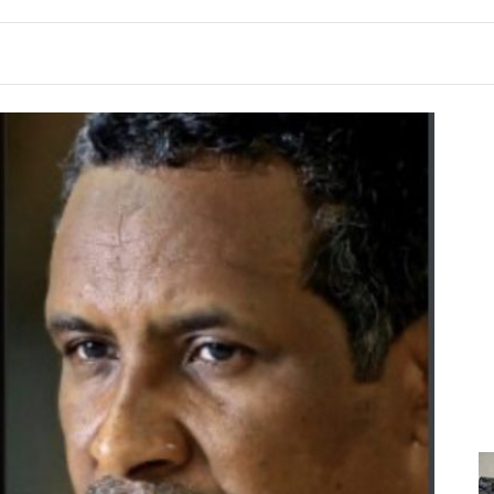
4:02
Broja jashtë planeve të trajnerit, ylli