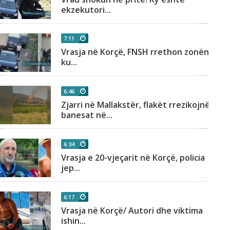
ekzekutori...
7:11
Vrasja në Korçë, FNSH rrethon zonën
ku...
6:46
Zjarri në Mallakstër, flakët rrezikojnë
banesat në...
6:34
Vrasja e 20-vjeçarit në Korçë, policia
jep...
6:17
Vrasja në Korçë/ Autori dhe viktima
ishin...