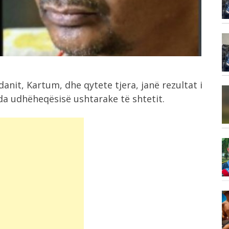
kuqezi...
3:44
“Bombë” nga Anglia për Infantinon,
Telegraph: I...
anit, Kartum, dhe qytete tjera, janë rezultat i
3:28
da udhëheqësisë ushtarake të shtetit.
Zelensky viziton Beogradin, Vuçiç:
Mbështesim rrugën europiane...
3:22
Detaje nga tritoli në Tiranë, djali i...
2:47
Thellohet përplasja për emigrantët,
..
Spanja i përgjigjet...