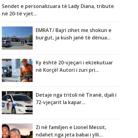
Sendet e personalizuara të Lady Diana, tribute
në 20-të vjet...
EMRAT/ Bajri zihet me shokun e
burgut, ja kush janë të dënua...
Ky është 20-vjeçari i ekzekutuar
në Korçë! Autori i zuri pri...
Detaje nga tritoli në Tiranë, djali i
72-vjeçarit la kapar...
Zi në familjen e Lionel Messit,
ndahet nga jeta babai i ylli...