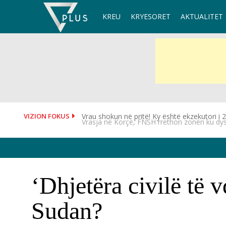
Skip
KREU
KRYESORET
AKTUALITET
to
content
VIZION FOKUS
Vrasja në Korçë, FNSH rrethon zonën ku dys
‘Dhjetëra civilë të 
Sudan?