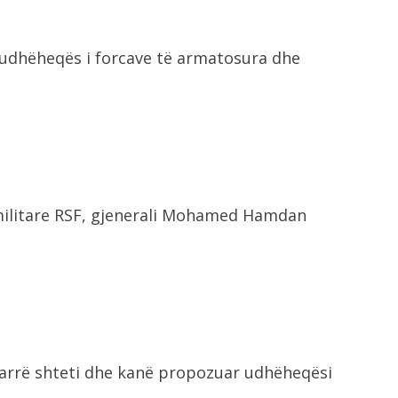
të udhëheqës i forcave të armatosura dhe
aramilitare RSF, gjenerali Mohamed Hamdan
marrë shteti dhe kanë propozuar udhëheqësi