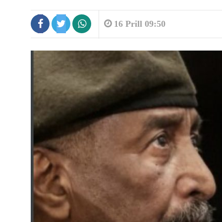
16 Prill 09:50
4:55
Kërcet kallashnikovi në Korçë, një i