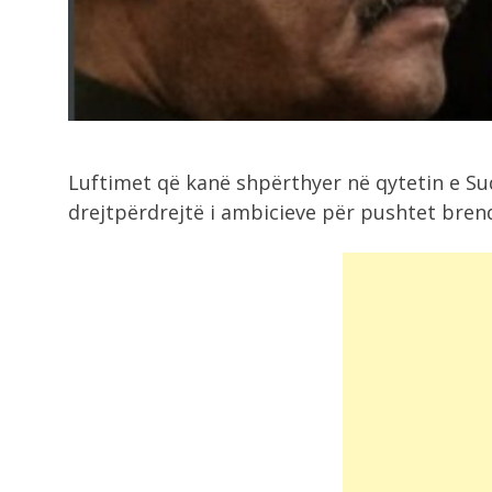
vrarë
4:50
Ukraina nuk e njeh shtetin e
Kosovës,...
Luftimet që kanë shpërthyer në qytetin e Sud
4:36
drejtpërdrejtë i ambicieve për pushtet bren
Aksident i trefishtë në aksin
Gjirokastër-Kakavijë, një...
4:31
“Siguria rrugore mbetet prioritet”,
Rama: Së shpejti...
4:28
Parashikimi i motit për ditën e diel,.