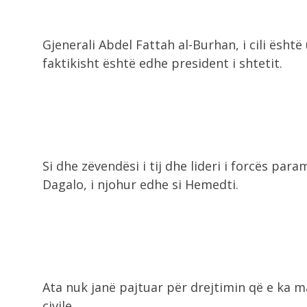
Gjenerali Abdel Fattah al-Burhan, i cili ësh
faktikisht është edhe president i shtetit.
Si dhe zëvendësi i tij dhe lideri i forcës p
Dagalo, i njohur edhe si Hemedti.
Ata nuk janë pajtuar për drejtimin që e ka 
civile.