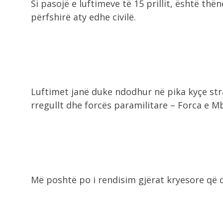
Si pasojë e luftimeve të 15 prillit, është th
përfshirë aty edhe civilë.
Luftimet janë duke ndodhur në pika kyçe str
rregullt dhe forcës paramilitare – Forca e Mb
Më poshtë po i rendisim gjërat kryesore që du