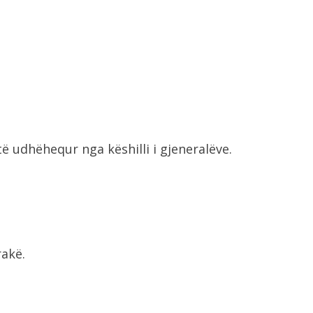
htë udhëhequr nga këshilli i gjeneralëve.
rakë.