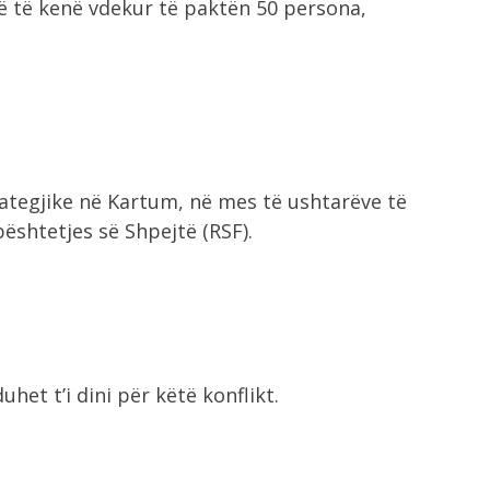
ënë të kenë vdekur të paktën 50 persona,
ategjike në Kartum, në mes të ushtarëve të
ështetjes së Shpejtë (RSF).
het t’i dini për këtë konflikt.