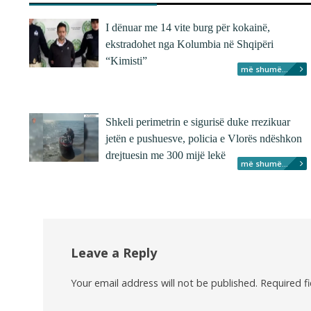
I dënuar me 14 vite burg për kokainë,
ekstradohet nga Kolumbia në Shqipëri
“Kimisti”
më shumë...
Shkeli perimetrin e sigurisë duke rrezikuar
jetën e pushuesve, policia e Vlorës ndëshkon
drejtuesin me 300 mijë lekë
më shumë...
Leave a Reply
Your email address will not be published.
Required f