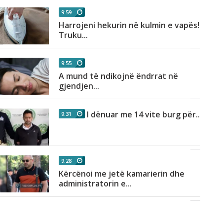
9:59
Harrojeni hekurin në kulmin e vapës!
Truku...
9:55
A mund të ndikojnë ëndrrat në
gjendjen...
I dënuar me 14 vite burg për...
9:31
9:28
Kërcënoi me jetë kamarierin dhe
administratorin e...