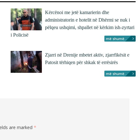
Kërcënoi me jetë kamarierin dhe
administratorin e hotelit në Dhërmi se nuk i
pëlqeu ushqimi, shpallet në kërkim ish-zyrtari
i Policisë
më shumë...
Zjarri në Drenije mbetet aktiv, zjarrfikësit e
Patosit tërhiqen për shkak të errësirës
më shumë...
ields are marked
*