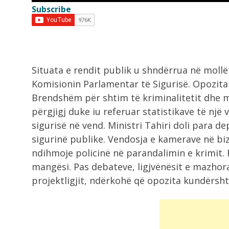
Subscribe
8:03
I nxehti ekstrem, Italia zgjat orare
e...
7:42
Situata e rendit publik u shndërrua në moll
Ukraina godet rafineri ruse me dro
Komisionin Parlamentar të Sigurisë.
Opozita
Moska...
Brendshëm për shtim të kriminalitetit dhe mu
përgjigj duke iu referuar statistikave të një
6:58
sigurisë në vend. Ministri Tahiri doli para d
“E kemi humbur besimin te Infantin
UEFA...
sigurinë publike. Vendosja e kamerave në biz
ndihmoje policinë në parandalimin e krimit.
mangësi. Pas debateve, ligjvënësit e mazho
6:41
Situatë e vështirë nga zjarri në
projektligjit, ndërkohë që opozita kundërsht
Mallakastër,...