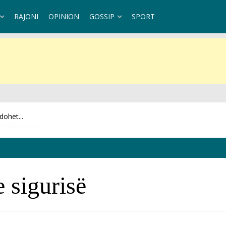
RAJONI
OPINION
GOSSIP
SPORT
veria “nxeh...
 sigurisë