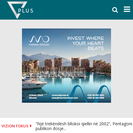
Skip
to
content
“Një trekëndësh bllokoi qiellin në 2002”, Pentagoni
VIZION FOKUS
publikon dosje...