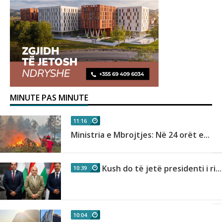
MINUTE PAS MINUTE
11:16
Ministria e Mbrojtjes: Në 24 orët e...
Kush do të jetë presidenti i ri...
10:39
10:04