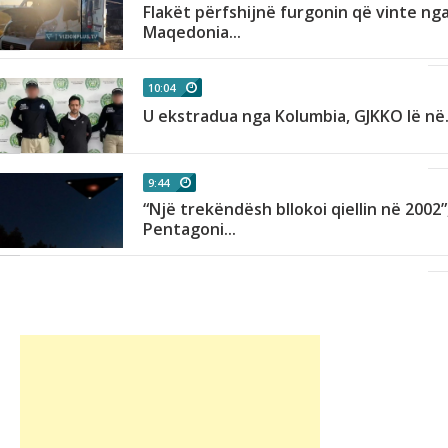
Flakët përfshijnë furgonin që vinte ng
.
Maqedonia...
10:04
U ekstradua nga Kolumbia, GJKKO lë në.
9:44
“Një trekëndësh bllokoi qiellin në 2002”
Pentagoni...