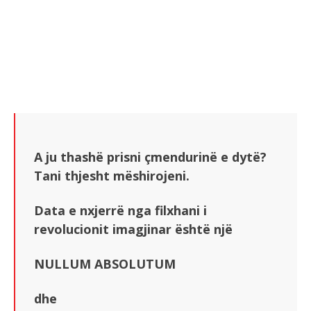
A ju thashë prisni çmendurinë e dytë?
Tani thjesht mëshirojeni.
Data e nxjerrë nga filxhani i
revolucionit imagjinar është një
NULLUM ABSOLUTUM
dhe