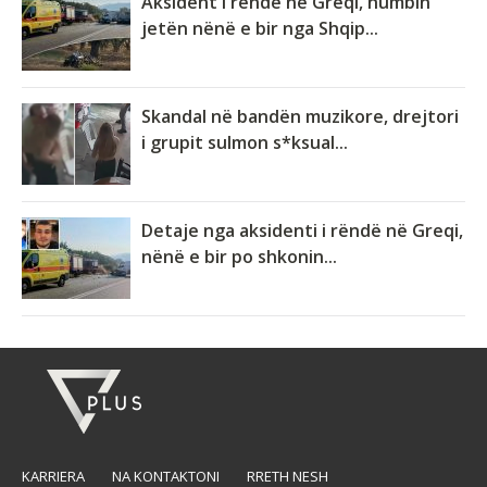
Aksident i rëndë në Greqi, humbin
jetën nënë e bir nga Shqip...
Skandal në bandën muzikore, drejtori
i grupit sulmon s*ksual...
Detaje nga aksidenti i rëndë në Greqi,
nënë e bir po shkonin...
KARRIERA
NA KONTAKTONI
RRETH NESH