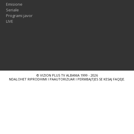
Emisione
Seriale
Programi javor
LIVE
© VIZION PLUS TV ALBANIA 1999 - 2026
NDALOHET RIPRODHIMI I PAAUTORIZUAR I PERMBAJTJES SE KESAJ FAQEJE.