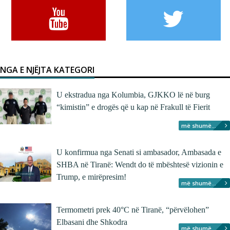
NGA E NJËJTA KATEGORI
U ekstradua nga Kolumbia, GJKKO lë në burg
“kimistin” e drogës që u kap në Frakull të Fierit
më shumë...
U konfirmua nga Senati si ambasador, Ambasada e
SHBA në Tiranë: Wendt do të mbështesë vizionin e
Trump, e mirëpresim!
më shumë...
Termometri prek 40°C në Tiranë, “përvëlohen”
Elbasani dhe Shkodra
më shumë...