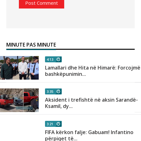
MINUTE PAS MINUTE
4:13
Lamallari dhe Hita në Himarë: Forcojmë
bashkëpunimin...
3:35
Aksident i trefishtë në aksin Sarandë-
Ksamil, dy...
3:21
FIFA kërkon falje: Gabuam! Infantino
përpiqet të...