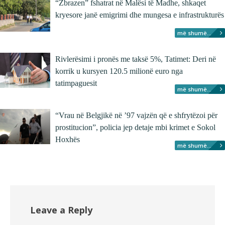
“Zbrazen” fshatrat në Malësi të Madhe, shkaqet
kryesore janë emigrimi dhe mungesa e infrastrukturës
më shumë...
Rivlerësimi i pronës me taksë 5%, Tatimet: Deri në
korrik u kursyen 120.5 milionë euro nga
tatimpaguesit
më shumë...
“Vrau në Belgjikë në ’97 vajzën që e shfrytëzoi për
prostitucion”, policia jep detaje mbi krimet e Sokol
Hoxhës
më shumë...
Leave a Reply