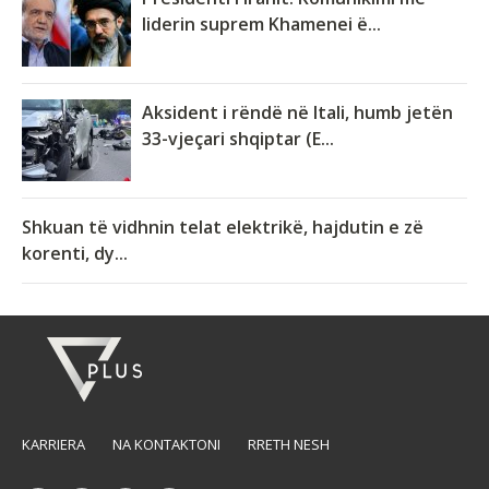
liderin suprem Khamenei ë...
Aksident i rëndë në Itali, humb jetën
33-vjeçari shqiptar (E...
Shkuan të vidhnin telat elektrikë, hajdutin e zë
korenti, dy...
KARRIERA
NA KONTAKTONI
RRETH NESH