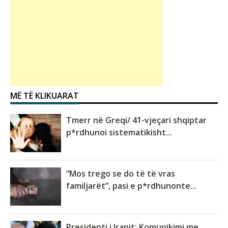
MË TË KLIKUARAT
Tmerr në Greqi/ 41-vjeçari shqiptar
p*rdhunoi sistematikisht...
“Mos trego se do të të vras
familjarët”, pasi e p*rdhunonte...
Presidenti i Iranit: Komunikimi me