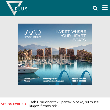
Skip
to
content
Daku, milioner tek Spartak Moskë, sulmuesi
VIZION FOKUS
kuqezi firmos tek...