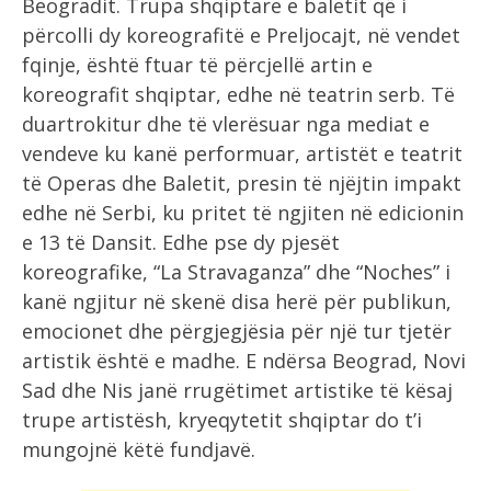
Beogradit. Trupa shqiptare e baletit që i
përcolli dy koreografitë e Preljocajt, në vendet
fqinje, është ftuar të përcjellë artin e
koreografit shqiptar, edhe në teatrin serb. Të
duartrokitur dhe të vlerësuar nga mediat e
vendeve ku kanë performuar, artistët e teatrit
të Operas dhe Baletit, presin të njëjtin impakt
edhe në Serbi, ku pritet të ngjiten në edicionin
e 13 të Dansit. Edhe pse dy pjesët
koreografike, “La Stravaganza” dhe “Noches” i
kanë ngjitur në skenë disa herë për publikun,
emocionet dhe përgjegjësia për një tur tjetër
artistik është e madhe. E ndërsa Beograd, Novi
Sad dhe Nis janë rrugëtimet artistike të kësaj
trupe artistësh, kryeqytetit shqiptar do t’i
mungojnë këtë fundjavë.