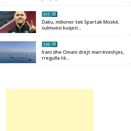
3:11
Daku, milioner tek Spartak Moskë,
sulmuesi kuqezi...
2:59
Irani dhe Omani drejt marrëveshjes,
rregulla të...