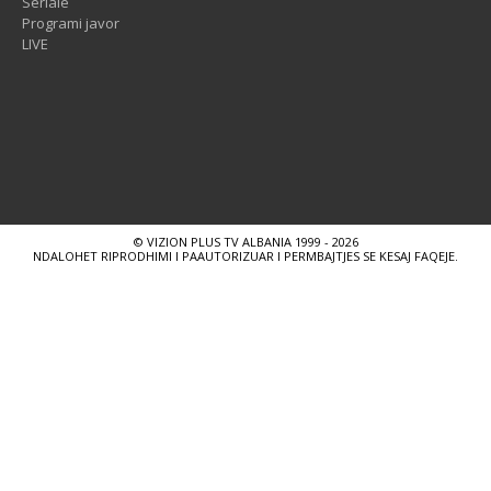
Seriale
Programi javor
LIVE
© VIZION PLUS TV ALBANIA 1999 - 2026
NDALOHET RIPRODHIMI I PAAUTORIZUAR I PERMBAJTJES SE KESAJ FAQEJE.