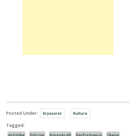
Posted Under:
Kryesoret
Kulture
Tagged:
Artistike
Edicion
Koreografi
Performance
Skene