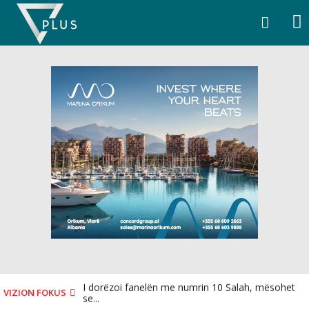
Skip
to
content
I dorëzoi fanelën me numrin 10 Salah, mësohet
VIZION FOKUS
se...