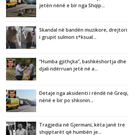
jetën nënë e bir nga Shqip...
Skandal në bandën muzikore, drejtori
i grupit sulmon s*ksual...
“Humba gjithçka”, bashkëshortja dhe
djali ndërruan jetë në a...
Detaje nga aksidenti i rëndë në Greqi,
nënë e bir po shkonin...
Tragjedia në Gjermani, këta janë tre
shqiptarët që humbën je...