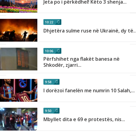
Jeta po i përkëdhel! Këto 3 shenja...
10:22
Dhjetëra sulme ruse në Ukrainë, dy të..
10:06
Përfshihet nga flakët banesa në
Shkodër, zjarri...
9:58
I dorëzoi fanelën me numrin 10 Salah,...
9:50
Mbyllet dita e 69 e protestës, nis...