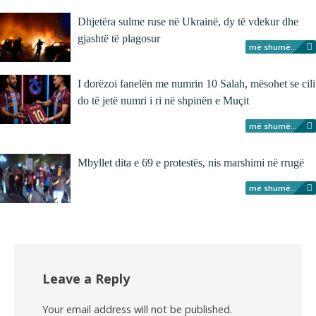
Dhjetëra sulme ruse në Ukrainë, dy të vdekur dhe
gjashtë të plagosur
më shumë...
I dorëzoi fanelën me numrin 10 Salah, mësohet se cili
do të jetë numri i ri në shpinën e Muçit
më shumë...
Mbyllet dita e 69 e protestës, nis marshimi në rrugë
më shumë...
Leave a Reply
Your email address will not be published.