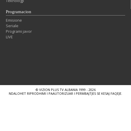
Teknologji
Programacion
Emisione
Seriale
Programi javor
LIVE
© VIZION PLUS TV ALBANIA 1999 - 2026
NDALOHET RIPRODHIMI I PAAUTORIZUAR I PERMBAJTJES SE KESAJ FAQEJE.