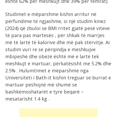
është 62% për meshkujt dhe 39% për femrat).
Studimet e mëparshme kishin arritur në
përfundime të ngjashme, si një studim kinez
(2024) që zbuloi se BMI rritet gjatë pesë viteve
të para pas martesës , për shkak të marrjes
më të lartë të kalorive dhe më pak stërvitje. Ai
studim vuri re se përqindja e meshkujve
mbipeshë dhe obezë është më e lartë tek
meshkujt e martuar, përkatësisht me 5.2% dhe
2.5% . Hulumtimet e mëparshme nga
Universiteti i Bath-it kishin treguar se burrat e
martuar peshojnë më shumë se
bashkëmoshatarët e tyre beqarë –
mesatarisht 1.4 kg .