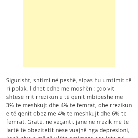
Sigurisht, shtimi në peshë, sipas hulumtimit të
ri polak, lidhet edhe me moshën : çdo vit
shtesë rrit rrezikun e të qenit mbipeshë me
3% te meshkujt dhe 4% te femrat, dhe rrezikun
e të qenit obez me 4% te meshkujt dhe 6% te
femrat. Gratë, në veçanti, janë në rrezik më të
lartë të obezitetit nëse vuajnë nga depresioni,