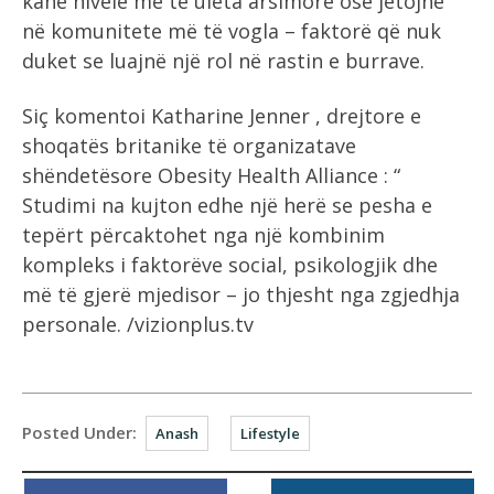
kanë nivele më të ulëta arsimore ose jetojnë
në komunitete më të vogla – faktorë që nuk
duket se luajnë një rol në rastin e burrave.
Siç komentoi Katharine Jenner , drejtore e
shoqatës britanike të organizatave
shëndetësore Obesity Health Alliance : “
Studimi na kujton edhe një herë se pesha e
tepërt përcaktohet nga një kombinim
kompleks i faktorëve social, psikologjik dhe
më të gjerë mjedisor – jo thjesht nga zgjedhja
personale. /vizionplus.tv
Posted Under:
Anash
Lifestyle