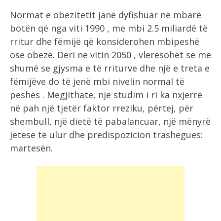
Normat e obezitetit janë dyfishuar në mbarë
botën që nga viti 1990 , me mbi 2.5 miliardë të
rritur dhe fëmijë që konsiderohen mbipeshë
ose obezë. Deri në vitin 2050 , vlerësohet se më
shumë se gjysma e të rriturve dhe një e treta e
fëmijëve do të jenë mbi nivelin normal të
peshës . Megjithatë, një studim i ri ka nxjerrë
në pah një tjetër faktor rreziku, përtej, për
shembull, një dietë të pabalancuar, një mënyrë
jetese të ulur dhe predispozicion trashëgues:
martesën.