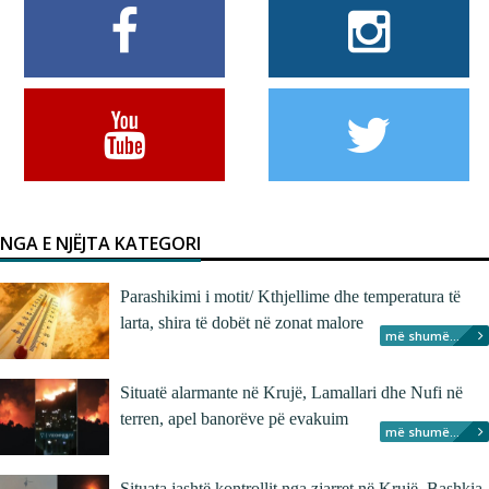
NGA E NJËJTA KATEGORI
Parashikimi i motit/ Kthjellime dhe temperatura të
larta, shira të dobët në zonat malore
më shumë...
Situatë alarmante në Krujë, Lamallari dhe Nufi në
terren, apel banorëve pë evakuim
më shumë...
Situata jashtë kontrollit nga zjarret në Krujë, Bashkia