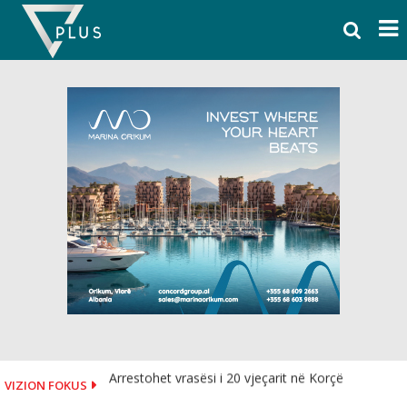
Skip
to
content
Arrestohet vrasësi i 20 vjeçarit në Korçë
VIZION FOKUS