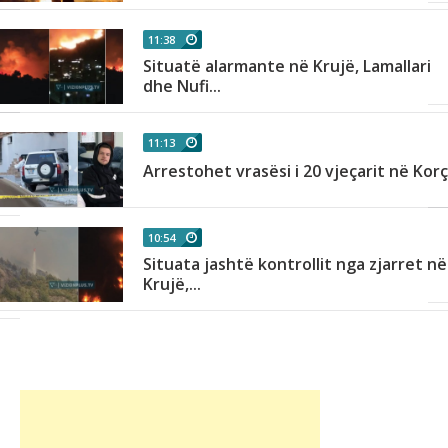
11:38
Situatë alarmante në Krujë, Lamallari
dhe Nufi...
11:13
Arrestohet vrasësi i 20 vjeçarit në Kor
10:54
Situata jashtë kontrollit nga zjarret në
Krujë,...