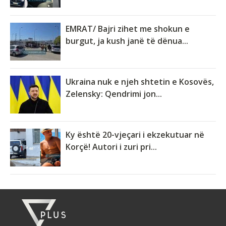
EMRAT/ Bajri zihet me shokun e
burgut, ja kush janë të dënua...
Ukraina nuk e njeh shtetin e Kosovës,
Zelensky: Qendrimi jon...
Ky është 20-vjeçari i ekzekutuar në
Korçë! Autori i zuri pri...