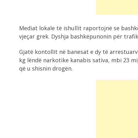
sherrit shkoi...
1:15
Mediat lokale të ishullit raportojnë se bash
Përshkallëzohet situata në Kuvend
vjeçar grek. Dyshja bashkëpunonin për trafik
e Kosovës, deputetja...
Gjatë kontollit në banesat e dy të arrestuarv
1:02
kg lëndë narkotike kanabis sativa, mbi 23 mi
Retë e hirit nga Etna detyrojnë
që u shisnin drogën.
aeroportin...
12:34
EMRAT/ Bajri zihet me shokun e
burgut,...
12:12
Kosova në “provën e zjarrit”, nëse
dështon...