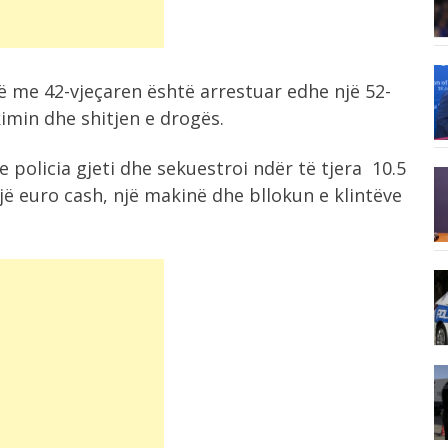
Ankand për topin e “Dorës së Zotit”,...
11:56
kë me 42-vjeçaren është arrestuar edhe një 52-
Festivali i folklorit në Kotë, 25 grupe...
in
imin dhe shitjen e drogës.
11:55
e policia gjeti dhe sekuestroi ndër të tjera 10.5
Siguria rrugore, Hita në terren: Një
jë euro cash, një makinë dhe bllokun e klintëve
rregull...
11:48
Sherr në burgun e Fierit, dy të...
11:33
Njëri u vendosi zjarrin dy makinave,
tjetri...