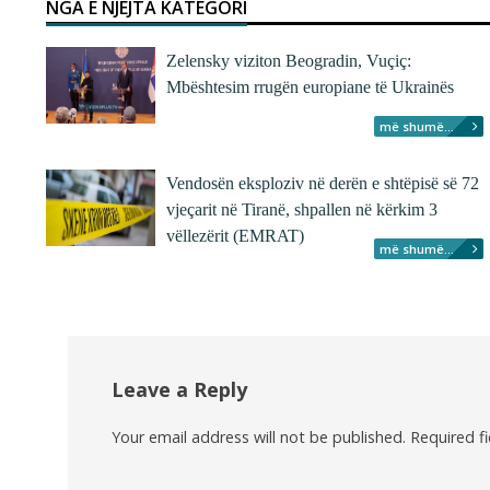
NGA E NJËJTA KATEGORI
Zelensky viziton Beogradin, Vuçiç:
Mbështesim rrugën europiane të Ukrainës
më shumë...
Vendosën eksploziv në derën e shtëpisë së 72
vjeçarit në Tiranë, shpallen në kërkim 3
vëllezërit (EMRAT)
më shumë...
Leave a Reply
Your email address will not be published.
Required f