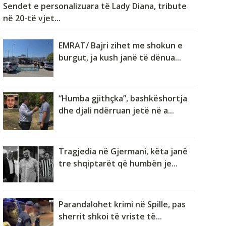
Sendet e personalizuara të Lady Diana, tribute
në 20-të vjet...
EMRAT/ Bajri zihet me shokun e
burgut, ja kush janë të dënua...
“Humba gjithçka”, bashkëshortja
dhe djali ndërruan jetë në a...
Tragjedia në Gjermani, këta janë
tre shqiptarët që humbën je...
Parandalohet krimi në Spille, pas
sherrit shkoi të vriste të...