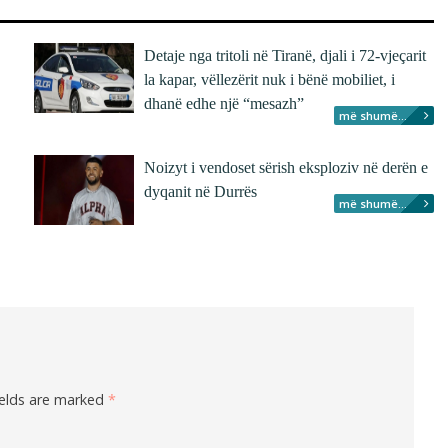
Detaje nga tritoli në Tiranë, djali i 72-vjeçarit
la kapar, vëllezërit nuk i bënë mobiliet, i
dhanë edhe një “mesazh”
më shumë...
Noizyt i vendoset sërish eksploziv në derën e
dyqanit në Durrës
më shumë...
ields are marked
*