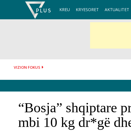
Skip
KREU
KRYESORET
AKTUALITET
to
content
VIZION FOKUS
“Bosja” shqiptare pr
mbi 10 kg dr*gë dhe