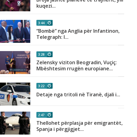
kuqezi...
3:44
“Bombë” nga Anglia për Infantinon,
Telegraph: I...
3:28
Zelensky viziton Beogradin, Vuçiç:
Mbështesim rrugën europiane...
3:22
Detaje nga tritoli në Tiranë, djali i...
2:47
Thellohet përplasja për emigrantët,
Spanja i përgjigjet...