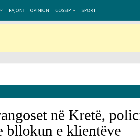
RAJONI
OPINION
GOSSIP
SPORT
angoset në Kretë, polici
 bllokun e klientëve