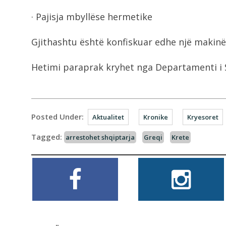
· Pajisja mbyllëse hermetike
Gjithashtu është konfiskuar edhe një makinë,
Hetimi paraprak kryhet nga Departamenti i Si
Posted Under:
Aktualitet
Kronike
Kryesoret
Tagged:
arrestohet shqiptarja
Greqi
Krete