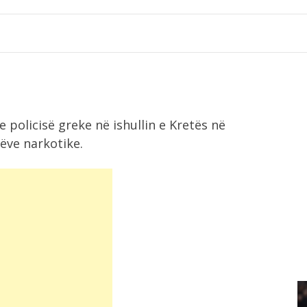
 policisë greke në ishullin e Kretës në
dëve narkotike.
12:10