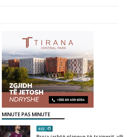
MINUTE PAS MINUTE
4:02
Broja jashtë planeve të trajnerit, ylli