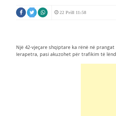
22 Prill 11:58
Një 42-vjeçare shqiptare ka rënë në prangat e
Ierapetra, pasi akuzohet për trafikim të lën
1:50
Parandalohet krimi në Spille, pas