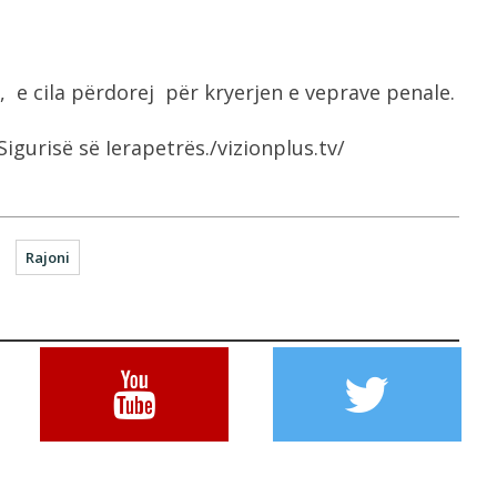
 e cila përdorej për kryerjen e veprave penale.
gurisë së Ierapetrës./vizionplus.tv/
Rajoni