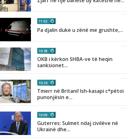
Zjarr në një banesë dy katëshe në...
11:02
Pa djalin duke u zënë me grushte,...
10:38
OKB i kërkon SHBA-ve të heqin
sanksionet...
10:24
Tmerr në Britani! Ish-kasapi c*pëtoi
punonjësin e...
10:09
Guterres: Sulmet ndaj civilëve në
Ukrainë dhe...