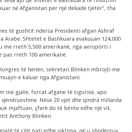
 sesa ajo që Shtetet e Bashkuara të rindiznin
kuar në Afganistan për një dekadë tjetër”, tha
es të gushtit ndërsa Presidenti afgan Ashraf
a Arabe. Shtetet e Bashkuara evakuuan 124,000
u me rreth 5,500 amerikanë, nga aeroporti i
në pas rreth 100 amerikanë.
ongres të hënën, sekretari Blinken mbrojti me
uajin e kaluar nga Afganistani.
m më gjatë, forcat afgane të sigurisë, apo
 e qëndrueshme. Nëse 20 vjet dhe qindra miliarda
nuk mjaftuan, çfarë do të bënte edhe një vit,
tetit Anthony Blinken.
jatë të cilit pati edhe viktima, që u shndërrua