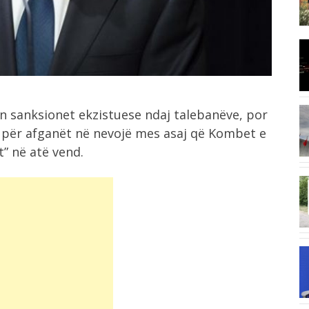
Konsumi i ulët i sheqerit për fëmijët...
8:03
I nxehti ekstrem, Italia zgjat oraret
e...
n sanksionet ekzistuese ndaj talebanëve, por
7:42
 për afganët në nevojë mes asaj që Kombet e
Ukraina godet rafineri ruse me dronë,
Moska...
t” në atë vend.
6:58
“E kemi humbur besimin te Infantino”,
UEFA...
6:41
Situatë e vështirë nga zjarri në
Mallakastër,...