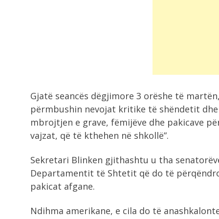
Gjatë seancës dëgjimore 3 orëshe të martën, 
përmbushin nevojat kritike të shëndetit dhe 
mbrojtjen e grave, fëmijëve dhe pakicave p
vajzat, që të kthehen në shkollë”.
Sekretari Blinken gjithashtu u tha senatorëve
Departamentit të Shtetit që do të përqëndr
pakicat afgane.
Ndihma amerikane, e cila do të anashkalonte