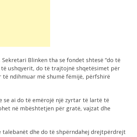
Sekretari Blinken tha se fondet shtesë “do të
të ushqyerit, do të trajtojnë shqetësimet për
ër të ndihmuar më shumë fëmijë, përfshirë
 se ai do të emërojë një zyrtar të lartë të
ohet në mbështetjen për gratë, vajzat dhe
 talebanët dhe do të shpërndahej drejtpërdrejt