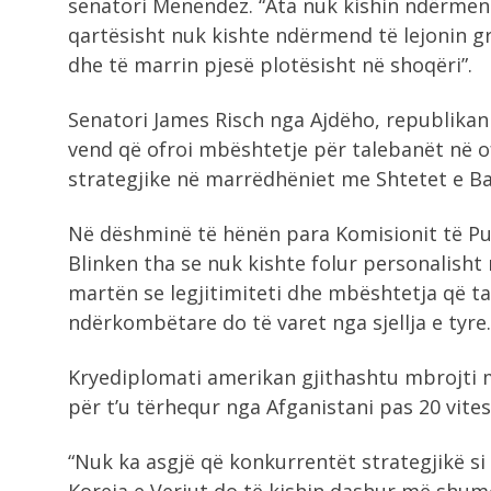
senatori Menendez. “Ata nuk kishin ndërmend
qartësisht nuk kishte ndërmend të lejonin gr
dhe të marrin pjesë plotësisht në shoqëri”.
Senatori James Risch nga Ajdëho, republikani 
vend që ofroi mbështetje për talebanët në of
strategjike në marrëdhëniet me Shtetet e B
Në dëshminë të hënën para Komisionit të P
Blinken tha se nuk kishte folur personalisht
martën se legjitimiteti dhe mbështetja që t
ndërkombëtare do të varet nga sjellja e tyre.
Kryediplomati amerikan gjithashtu mbrojti 
për t’u tërhequr nga Afganistani pas 20 vites
“Nuk ka asgjë që konkurrentët strategjikë si