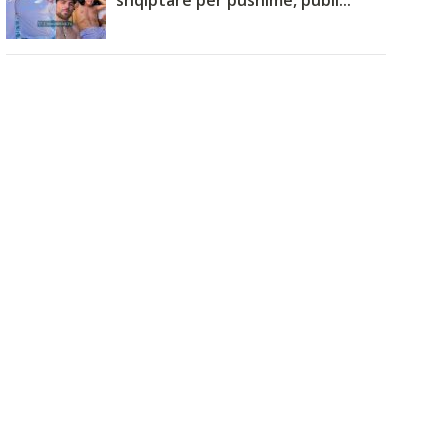
shqiptare për pushime, publi...