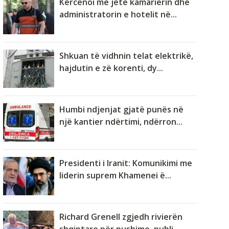
Kërcënoi me jetë kamarierin dhe
administratorin e hotelit në...
Shkuan të vidhnin telat elektrikë,
hajdutin e zë korenti, dy...
Humbi ndjenjat gjatë punës në
një kantier ndërtimi, ndërron...
Presidenti i Iranit: Komunikimi me
liderin suprem Khamenei ë...
Richard Grenell zgjedh rivierën