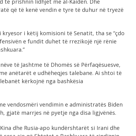
 të prishnin lidhjet me al-Kaidën. Dhe
atë që të kenë vendin e tyre të duhur në tryezë
kryesor i këtij komisioni të Senatit, tha se “çdo
ensivën e fundit duhet të rrezikojë një rënie
ashkuara.”
unëve të Jashtme të Dhomës së Përfaqësuesve,
 me anëtarët e udhëheqjes talebane. Ai shtoi të
alebanët kërkojnë nga bashkësia
me vendosmëri vendimin e administratës Biden
h, gjatë marrjes në pyetje nga disa ligjvënës.
 Kina dhe Rusia-apo kundërshtarët si Irani dhe