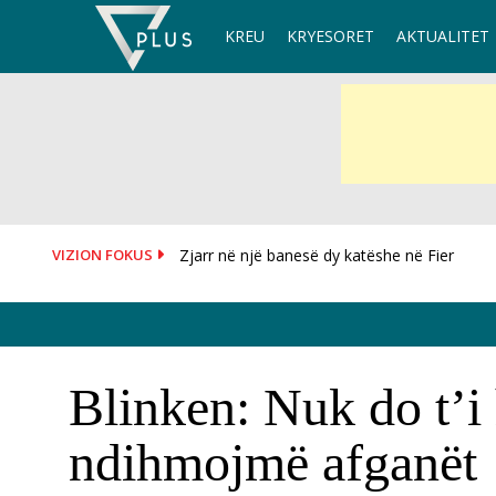
Skip
KREU
KRYESORET
AKTUALITET
to
content
VIZION FOKUS
OKB i kërkon SHBA-ve të heqin sanksionet 
Blinken: Nuk do t’i 
ndihmojmë afganët