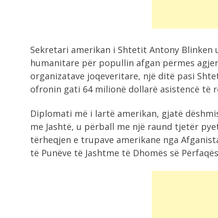
Sekretari amerikan i Shtetit Antony Blinken
humanitare për popullin afgan përmes agje
organizatave joqeveritare, një ditë pasi Sht
ofronin gati 64 milionë dollarë asistencë të 
Diplomati më i lartë amerikan, gjatë dëshmi
me Jashtë, u përball me një raund tjetër pye
tërheqjen e trupave amerikane nga Afganista
të Punëve të Jashtme të Dhomës së Përfaqës