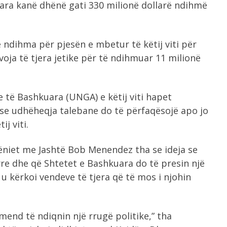
uara kanë dhënë gati 330 milionë dollarë ndihmë
ë ndihma për pjesën e mbetur të këtij viti për
oja të tjera jetike për të ndihmuar 11 milionë
të Bashkuara (UNGA) e këtij viti hapet
ëse udhëheqja talebane do të përfaqësojë apo jo
j viti.
hëniet me Jashtë Bob Menendez tha se ideja se
re dhe që Shtetet e Bashkuara do të presin një
 u kërkoi vendeve të tjera që të mos i njohin
mend të ndiqnin një rrugë politike,” tha