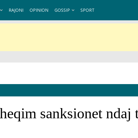
RAJONI
OPINION
GOSSIP
SPORT
ndaj Kubës
heqim sanksionet ndaj t