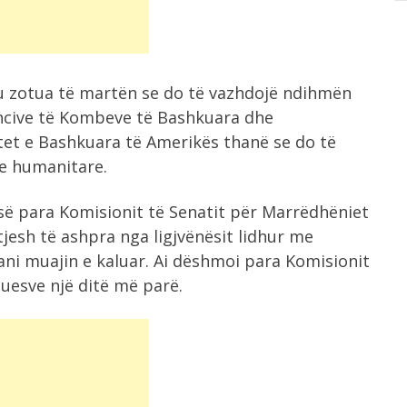
 u zotua të martën se do të vazhdojë ndihmën
ncive të Kombeve të Bashkuara dhe
etet e Bashkuara të Amerikës thanë se do të
re humanitare.
së para Komisionit të Senatit për Marrëdhëniet
tjesh të ashpra nga ligjvënësit lidhur me
ni muajin e kaluar. Ai dëshmoi para Komisionit
uesve një ditë më parë.