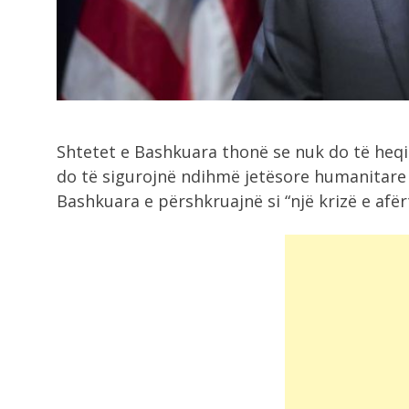
rrezikuar jetën...
9:05
Zelensky viziton Beogradin javën e
ardhshme, takim...
Shtetet e Bashkuara thonë se nuk do të heqi
9:00
do të sigurojnë ndihmë jetësore humanitare
Zjarri në Drenije mbetet aktiv,
Bashkuara e përshkruajnë si “një krizë e afër
zjarrfikësit e...
8:42
Rama mbledh ministrat në fund të
gushtit!...
8:21
Grabitqarët që sfidojnë uraganët,
kuriozitete të frikshme...