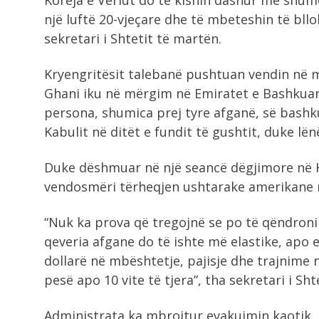
Koreja e Veriut do të kishin dashur më shumë
një luftë 20-vjeçare dhe të mbeteshin të bllo
sekretari i Shtetit të martën.
Kryengritësit talebanë pushtuan vendin në m
Ghani iku në mërgim në Emiratet e Bashkuar
persona, shumica prej tyre afganë, së bashk
Kabulit në ditët e fundit të gushtit, duke lë
Duke dëshmuar në një seancë dëgjimore në K
vendosmëri tërheqjen ushtarake amerikane m
“Nuk ka prova që tregojnë se po të qëndroni
qeveria afgane do të ishte më elastike, apo
dollarë në mbështetje, pajisje dhe trajnime 
pesë apo 10 vite të tjera”, tha sekretari i Sh
Administrata ka mbrojtur evakuimin kaotik, g