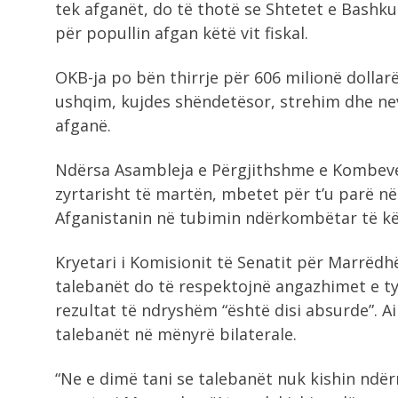
tek afganët, do të thotë se Shtetet e Bashk
për popullin afgan këtë vit fiskal.
OKB-ja po bën thirrje për 606 milionë dollar
ushqim, kujdes shëndetësor, strehim dhe nev
afganë.
Ndërsa Asambleja e Përgjithshme e Kombeve 
zyrtarisht të martën, mbetet për t’u parë n
Afganistanin në tubimin ndërkombëtar të këti
Kryetari i Komisionit të Senatit për Marrëd
talebanët do të respektojnë angazhimet e ty
rezultat të ndryshëm “është disi absurde”. Ai
talebanët në mënyrë bilaterale.
“Ne e dimë tani se talebanët nuk kishin ndër