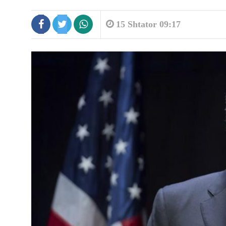
15 Shtator 09:17
9:19
Shkeli perimetrin e sigurisë duke