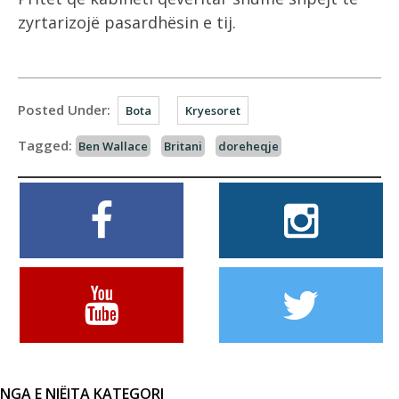
zyrtarizojë pasardhësin e tij.
Posted Under:
Bota
Kryesoret
Tagged:
Ben Wallace
Britani
doreheqje
NGA E NJËJTA KATEGORI