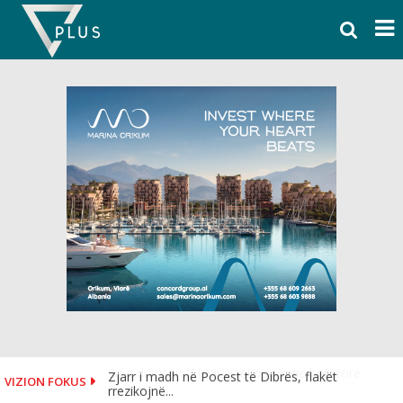
Skip
to
content
Zjarr i madh në Pocest të Dibrës, flakët
VIZION FOKUS
rrezikojnë...