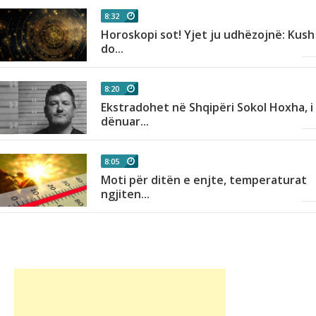
8:32
Horoskopi sot! Yjet ju udhëzojnë: Kush
do...
8:20
Ekstradohet në Shqipëri Sokol Hoxha, i
dënuar...
8:05
Moti për ditën e enjte, temperaturat
ngjiten...