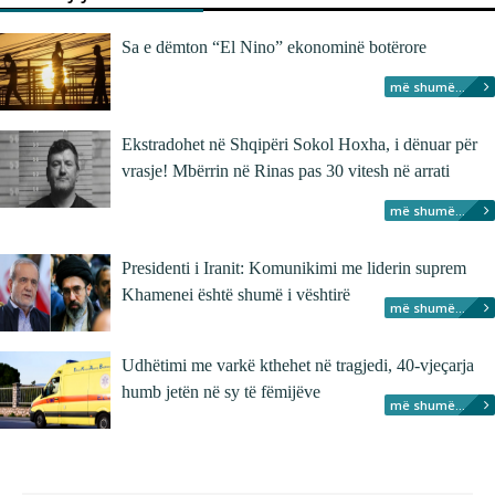
Sa e dëmton “El Nino” ekonominë botërore
më shumë...
Ekstradohet në Shqipëri Sokol Hoxha, i dënuar për
vrasje! Mbërrin në Rinas pas 30 vitesh në arrati
më shumë...
Presidenti i Iranit: Komunikimi me liderin suprem
Khamenei është shumë i vështirë
më shumë...
Udhëtimi me varkë kthehet në tragjedi, 40-vjeçarja
humb jetën në sy të fëmijëve
më shumë...