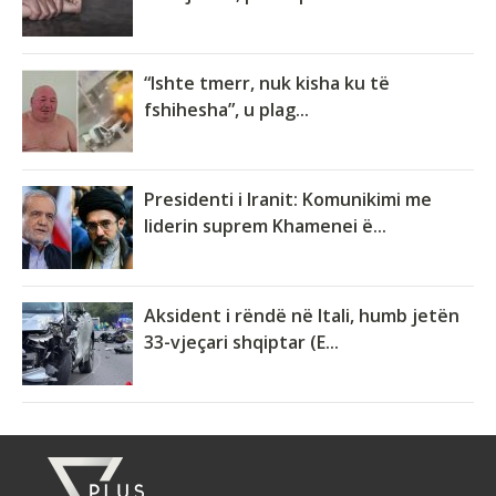
“Ishte tmerr, nuk kisha ku të
fshihesha”, u plag...
Presidenti i Iranit: Komunikimi me
liderin suprem Khamenei ë...
Aksident i rëndë në Itali, humb jetën
33-vjeçari shqiptar (E...