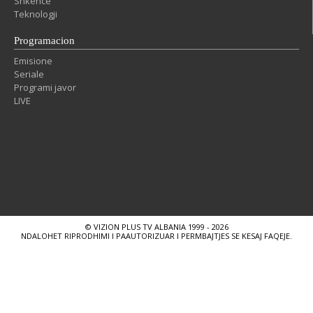
Shkencë
Teknologji
Programacion
Emisione
Seriale
Programi javor
LIVE
© VIZION PLUS TV ALBANIA 1999 - 2026
NDALOHET RIPRODHIMI I PAAUTORIZUAR I PERMBAJTJES SE KESAJ FAQEJE.