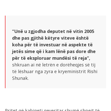
“Unë u zgjodha deputet në vitin 2005
dhe pas gjithë këtyre viteve është
koha për të investuar në aspekte të
jetës sime që i kam lënë pas dore dhe
për të eksploruar mundësi të reja”,
shkruan ai në letrën e dorëheqjes së tij
të lëshuar nga zyra e kryeministrit Rishi
Shunak.
Pritet që kabineti qeveritar shumë shpejt të