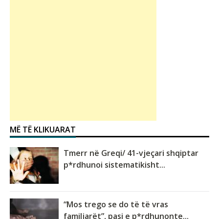
MË TË KLIKUARAT
Tmerr në Greqi/ 41-vjeçari shqiptar
p*rdhunoi sistematikisht...
“Mos trego se do të të vras
familjarët”, pasi e p*rdhunonte...