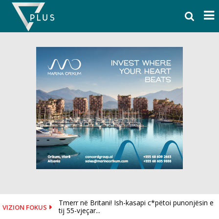
Skip
to
content
Tmerr në Britani! Ish-kasapi c*pëtoi punonjësin e
VIZION FOKUS
tij 55-vjeçar...