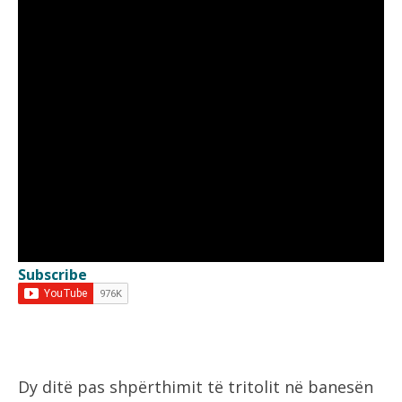
Subscribe
Dy ditë pas shpërthimit të tritolit në banesën