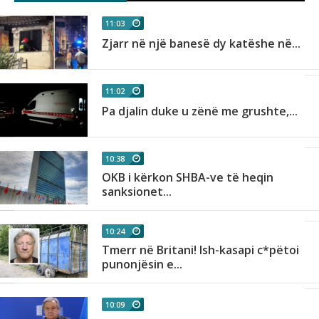
11:03
Zjarr në një banesë dy katëshe në...
11:02
Pa djalin duke u zënë me grushte,...
10:38
OKB i kërkon SHBA-ve të heqin
sanksionet...
10:24
Tmerr në Britani! Ish-kasapi c*pëtoi
punonjësin e...
10:09