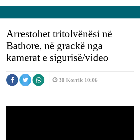
Arrestohet tritolvënësi në
Bathore, në grackë nga
kamerat e sigurisë/video
30 Korrik 10:06