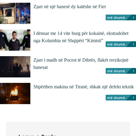
Zjarr në një banesë dy katëshe në Fier
më shumë...
I dënuar me 14 vite burg për kokainë, ekstradohet
nga Kolumbia në Shqipëri “Kimisti”
më shumë...
Zjarr i madh në Pocest të Dibrës, flakët rrezikojnë
banesat
më shumë...
Shpërthen makina në Tiranë, shkak një defekt teknik
më shumë...