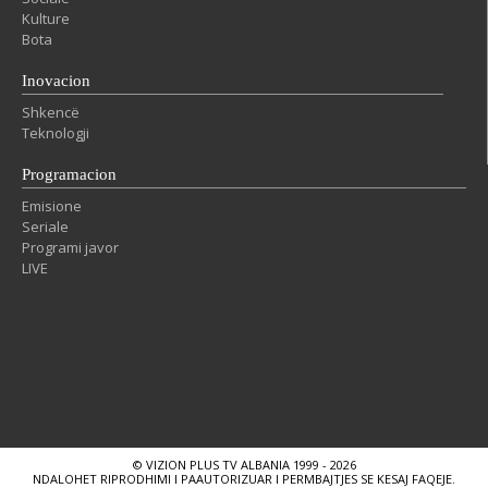
Kulture
Bota
Inovacion
Shkencë
Teknologji
Programacion
Emisione
Seriale
Programi javor
LIVE
© VIZION PLUS TV ALBANIA 1999 - 2026
NDALOHET RIPRODHIMI I PAAUTORIZUAR I PERMBAJTJES SE KESAJ FAQEJE.