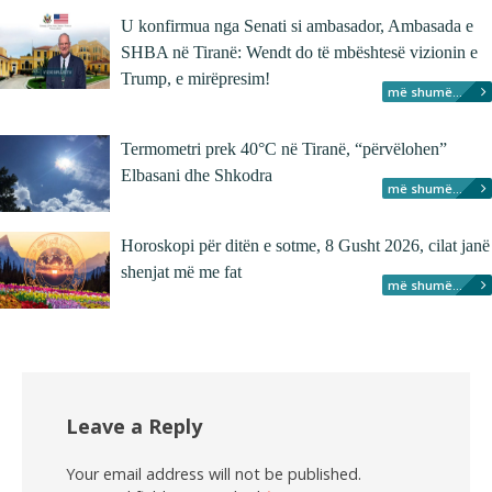
U konfirmua nga Senati si ambasador, Ambasada e
SHBA në Tiranë: Wendt do të mbështesë vizionin e
Trump, e mirëpresim!
më shumë...
Termometri prek 40°C në Tiranë, “përvëlohen”
Elbasani dhe Shkodra
më shumë...
Horoskopi për ditën e sotme, 8 Gusht 2026, cilat janë
shenjat më me fat
më shumë...
Leave a Reply
Your email address will not be published.