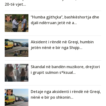
20-të vjet...
“Humba gjithçka”, bashkëshortja dhe
djali ndërruan jetë në a...
Aksident i rëndë në Greqi, humbin
jetën nënë e bir nga Shqip...
Skandal në bandën muzikore, drejtori
i grupit sulmon s*ksual...
Detaje nga aksidenti i rëndë në Greqi,
nënë e bir po shkonin...