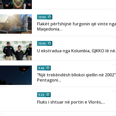
10:04
Flakët përfshijnë furgonin që vinte ng
.
Maqedonia...
10:04
U ekstradua nga Kolumbia, GJKKO lë në.
9:44
“Një trekëndësh bllokoi qiellin në 2002”
Pentagoni...
9:24
Fluks i shtuar në portin e Vlorës,...