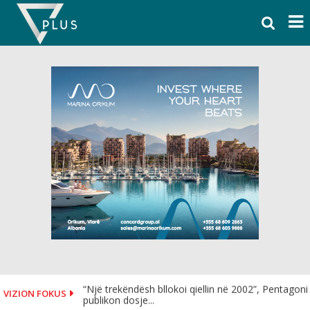
Skip
to
content
“Një trekëndësh bllokoi qiellin në 2002”, Pentagoni
VIZION FOKUS
publikon dosje...