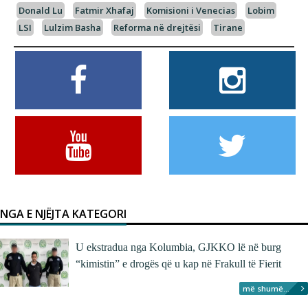
Donald Lu
Fatmir Xhafaj
Komisioni i Venecias
Lobim
LSI
Lulzim Basha
Reforma në drejtësi
Tirane
NGA E NJËJTA KATEGORI
U ekstradua nga Kolumbia, GJKKO lë në burg
“kimistin” e drogës që u kap në Frakull të Fierit
më shumë...