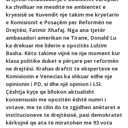
ka zhvilluar ne mesdite ne ambientet e
kryesisë se Kuvendit nje takim me kryetarin
e Komisionit e Posaçëm per Reformën ne
Drejtësi, Fatmir Xhafaj.
Nga ana tjetër
ambasadori amerikan ne Tirane, Donald Lu
ka drekuar me liderin e opozitës Lulzim
Basha. Këto takime vijnë ne nje moment kur
klasa politike duket e përçare per reformën
ne drejtësi. Krahas draftit te eksperteve ne
Komisionin e Venecias ka shkuar edhe nje
opinionin i PD, si dhe një opinion i LSI.
Çështja kyçe qe bllokon aktualisht
konsensusin me opozitën është numri i
votave, me te cilin do te zgjidhen anëtaret e
institucioneve te drejtësisë, pasi demokratet
kërkojnë qe ata te miratohen me 93 vota