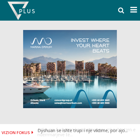
Skip
to
content
Dyshuan se ishte trupi i një viktime, por ajo...
VIZION FOKUS