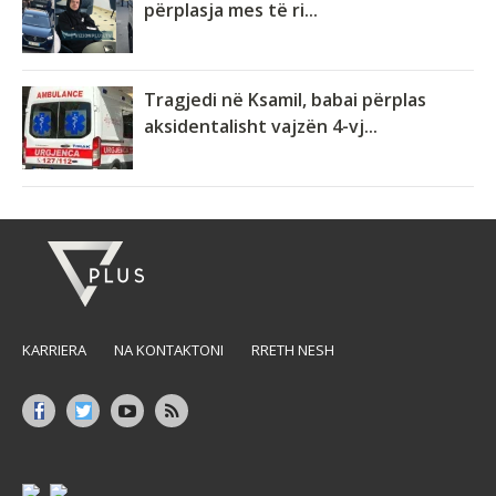
përplasja mes të ri...
Tragjedi në Ksamil, babai përplas
aksidentalisht vajzën 4-vj...
KARRIERA
NA KONTAKTONI
RRETH NESH