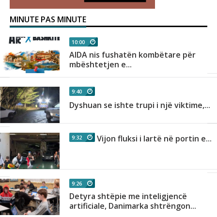
MINUTE PAS MINUTE
10:00
AIDA nis fushatën kombëtare për
mbështetjen e...
9:40
Dyshuan se ishte trupi i një viktime,...
Vijon fluksi i lartë në portin e...
9:32
9:26
Detyra shtëpie me inteligjencë
.
artificiale, Danimarka shtrëngon...