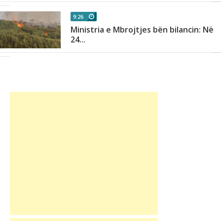
9:26
Ministria e Mbrojtjes bën bilancin: Në
n
24...