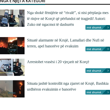
NGA E NJËJTA KATEGORI
Nga shokë fëmijërie në “rivalë”, si nisi përplasja mes
të rinjve në Korçë që përfundoi në tragjedi! Autori:
Zuko më ngacmoi të dashurën
më shumë...
Situatë alarmante në Krujë, Lamallari dhe Nufi në
terren, apel banorëve pë evakuim
më shumë...
Arrestohet vrasësi i 20 vjeçarit në Korçë
më shumë...
Situata jashtë kontrollit nga zjarret në Krujë, Bashkia
urdhëron evakuimin e banorëve
më shumë...