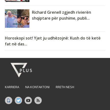
Richard Grenell zgjedh rivierën
shqiptare për pushime, publi...
Horoskopi sot! Yjet ju udhëzojnë: Kush do të ketë
fat në das...
KARRIERA
NA KONTAKTONI
RRETH NESH