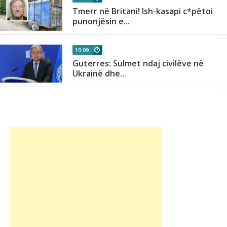
Tmerr në Britani! Ish-kasapi c*pëtoi
punonjësin e...
10:09
Guterres: Sulmet ndaj civilëve në
Ukrainë dhe...