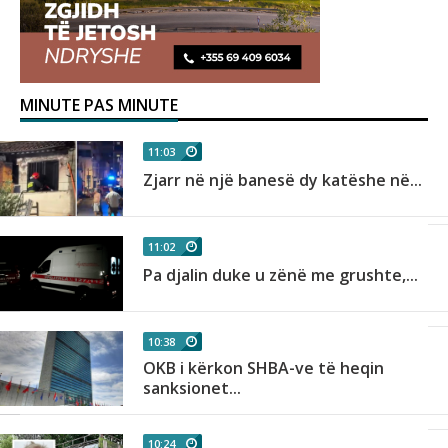
MINUTE PAS MINUTE
11:03
Zjarr në një banesë dy katëshe në...
11:02
Pa djalin duke u zënë me grushte,...
10:38
OKB i kërkon SHBA-ve të heqin
sanksionet...
10:24