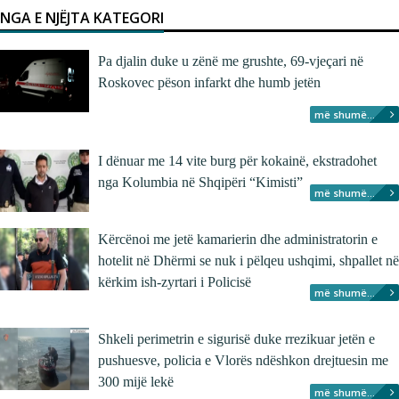
NGA E NJËJTA KATEGORI
Pa djalin duke u zënë me grushte, 69-vjeçari në
Roskovec pëson infarkt dhe humb jetën
më shumë...
I dënuar me 14 vite burg për kokainë, ekstradohet
nga Kolumbia në Shqipëri “Kimisti”
më shumë...
Kërcënoi me jetë kamarierin dhe administratorin e
hotelit në Dhërmi se nuk i pëlqeu ushqimi, shpallet në
kërkim ish-zyrtari i Policisë
më shumë...
Shkeli perimetrin e sigurisë duke rrezikuar jetën e
pushuesve, policia e Vlorës ndëshkon drejtuesin me
300 mijë lekë
më shumë...