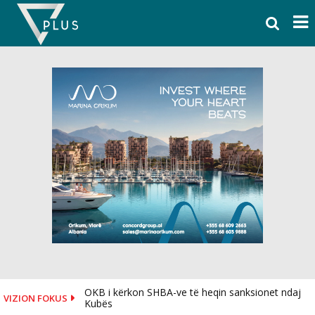
Skip
to
content
OKB i kërkon SHBA-ve të heqin sanksionet ndaj
VIZION FOKUS
Kubës