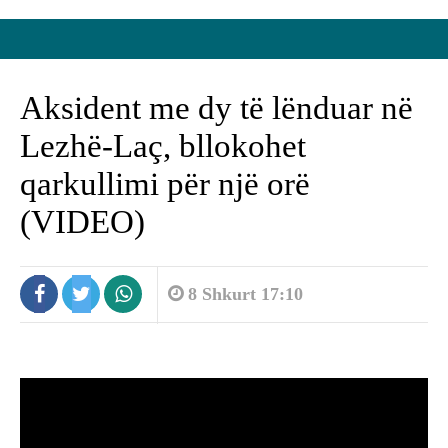
Aksident me dy të lënduar në
Lezhë-Laç, bllokohet
qarkullimi për një orë
(VIDEO)
8 Shkurt 17:10