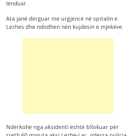
lënduar.
Ata janë dërguar me urgjencë në spitalin e
Lezhës dhe ndodhen nën kujdesin e mjekëve.
Ndërkohë nga aksidenti është bllokuar për
rreth 60 minuta aksi Lezhë-Laç, ndërsa policia