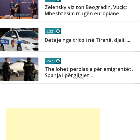
Zelensky viziton Beogradin, Vuçiç:
Mbështesim rrugën europiane...
.
3:22
Detaje nga tritoli në Tiranë, djali i...
2:47
Thellohet përplasja për emigrantët,
Spanja i përgjigjet...