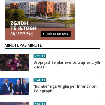
MINUTE PAS MINUTE
4:02
Broja jashtë planeve të trajnerit, ylli
kuqezi...
3:44
“Bombë” nga Anglia për Infantinon,
Telegraph: I...
3:28