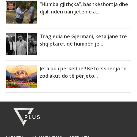
“Humba gjithçka”, bashkëshortja dhe
djali ndërruan jetë në a...
Tragjedia në Gjermani, këta janë tre
shqiptarët që humbën je...
Jeta po i përkëdhel! Këto 3 shenja të
zodiakut do të përjeto...