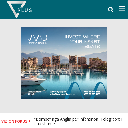
Skip
to
content
“Bombë” nga Anglia për Infantinon, Telegraph: I
VIZION FOKUS
dha shumë...