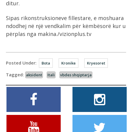
ditur.
Sipas rikonstruksioneve fillestare, e moshuara
ndodhej në një vendkalim për këmbësorë kur u
përplas nga makina./vizionplus.tv
Posted Under:
Bota
Kronike
Kryesoret
Tagged:
aksident
Itali
vbdes shqiptarja