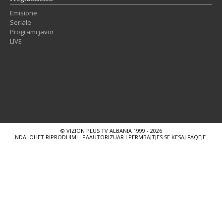
Emisione
Seriale
Programi javor
LIVE
© VIZION PLUS TV ALBANIA 1999 - 2026
NDALOHET RIPRODHIMI I PAAUTORIZUAR I PERMBAJTJES SE KESAJ FAQEJE.