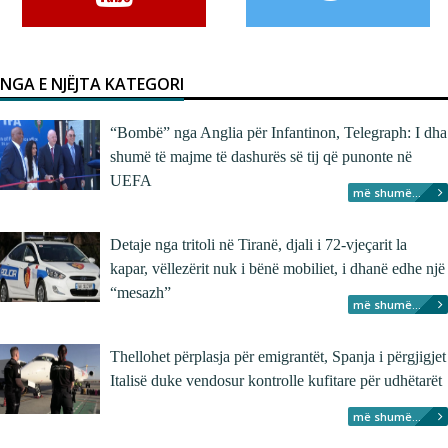
NGA E NJËJTA KATEGORI
“Bombë” nga Anglia për Infantinon, Telegraph: I dha
shumë të majme të dashurës së tij që punonte në
UEFA
më shumë...
Detaje nga tritoli në Tiranë, djali i 72-vjeçarit la
kapar, vëllezërit nuk i bënë mobiliet, i dhanë edhe një
“mesazh”
më shumë...
Thellohet përplasja për emigrantët, Spanja i përgjigjet
Italisë duke vendosur kontrolle kufitare për udhëtarët
më shumë...