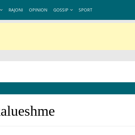
RAJONI
OPINION
GOSSIP
SPORT
ndaj Kubës
kalueshme