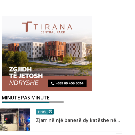
MINUTE PAS MINUTE
11:03
Zjarr në një banesë dy katëshe në...