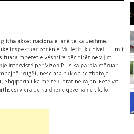
8:03
I nxehti ekstrem, Italia zgjat oraret
e...
7:42
 gjitha akset nacionale janë te kalueshme.
Ukraina godet rafineri ruse me dronë,
ke inspektuar zonën e Mulletit, ku niveli i lumit
Moska...
situata mbetet e vështire për ditët ne vijim.
nje intervistë per Vizon Plus ka paralajmëruar
6:58
ëmbajnë rrugët, nëse ata nuk do te zbatoje
“E kemi humbur besimin te Infantino”,
UEFA...
 Shqipëria i ka më të ulëtat në rajon. Këtë vit
gjithsesi vlera që ka dhënë qeveria nuk kalon
6:41
Situatë e vështirë nga zjarri në
Mallakastër,...