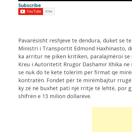
Subscribe
9:05
Zelensky viziton Beogradin javën e
ardhshme, takim...
9:00
Pavarësisht reshjeve te dendura, duket se te
Zjarri në Drenije mbetet aktiv,
Ministri i Transportit Edmond Haxhinasto, du
zjarrfikësit e...
ka arritur ne piken kritiken, paralajmëroi se 
Kreu i Autoritetit Rrugor Dashamir Xhika ne 
8:42
se nuk do te kete tolerim per firmat qe mir
Rama mbledh ministrat në fund të
kontratën. Fondet për të mirëmbajtur rrugët,
gushtit!...
ky zë në buxhet pati një rritje të lehtë, por 
shifrën e 13 milion dollarëve.
8:21
Grabitqarët që sfidojnë uraganët,
kuriozitete të frikshme...