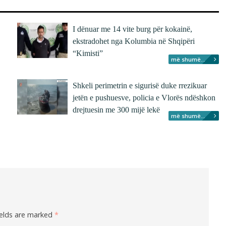
I dënuar me 14 vite burg për kokainë,
ekstradohet nga Kolumbia në Shqipëri
“Kimisti”
më shumë...
Shkeli perimetrin e sigurisë duke rrezikuar
jetën e pushuesve, policia e Vlorës ndëshkon
drejtuesin me 300 mijë lekë
më shumë...
ields are marked
*