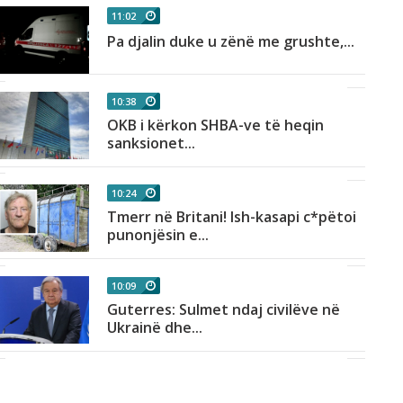
11:02
Pa djalin duke u zënë me grushte,...
10:38
OKB i kërkon SHBA-ve të heqin
sanksionet...
10:24
Tmerr në Britani! Ish-kasapi c*pëtoi
punonjësin e...
10:09
Guterres: Sulmet ndaj civilëve në
Ukrainë dhe...