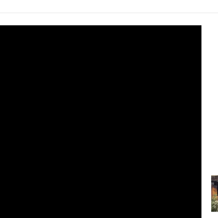
8:18
Konsumi i ulët i sheqerit për fëmijët...