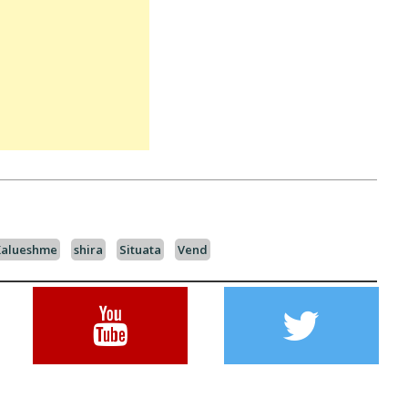
Kalueshme
shira
Situata
Vend