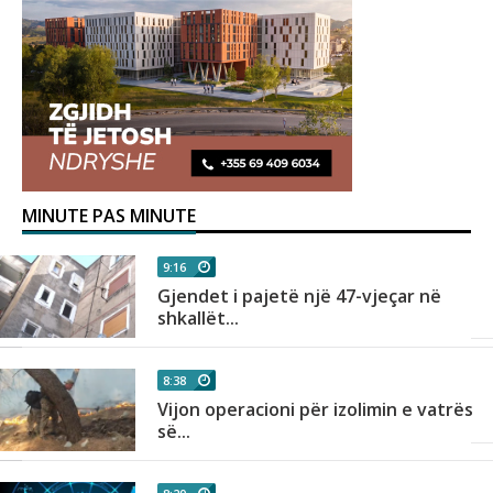
MINUTE PAS MINUTE
9:16
Gjendet i pajetë një 47-vjeçar në
shkallët...
8:38
Vijon operacioni për izolimin e vatrës
së...