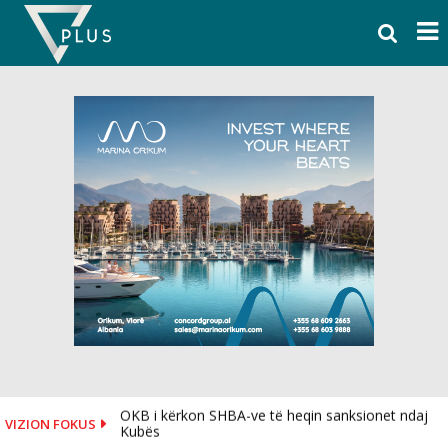
Skip
to
content
OKB i kërkon SHBA-ve të heqin sanksionet ndaj
VIZION FOKUS
Kubës