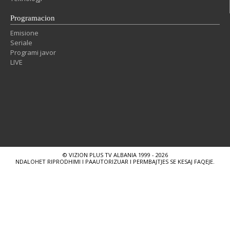
Programacion
Emisione
Seriale
Programi javor
LIVE
© VIZION PLUS TV ALBANIA 1999 - 2026
NDALOHET RIPRODHIMI I PAAUTORIZUAR I PERMBAJTJES SE KESAJ FAQEJE.