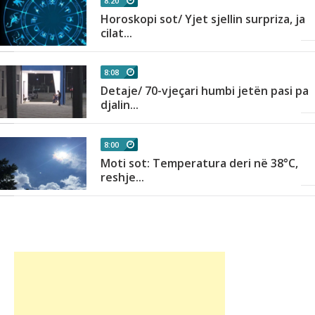
8:20
Horoskopi sot/ Yjet sjellin surpriza, ja
cilat...
8:08
Detaje/ 70-vjeçari humbi jetën pasi pa
djalin...
8:00
Moti sot: Temperatura deri në 38°C,
reshje...