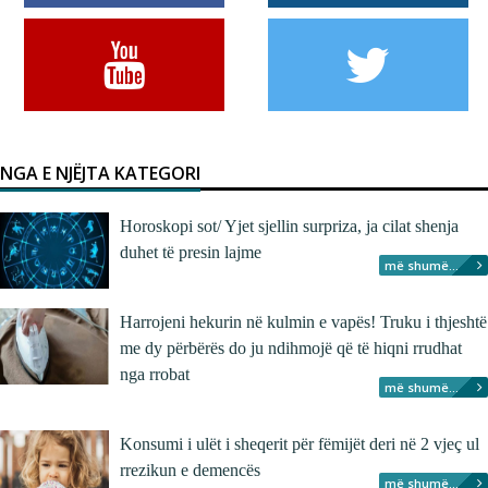
NGA E NJËJTA KATEGORI
Horoskopi sot/ Yjet sjellin surpriza, ja cilat shenja
duhet të presin lajme
më shumë...
Harrojeni hekurin në kulmin e vapës! Truku i thjeshtë
me dy përbërës do ju ndihmojë që të hiqni rrudhat
nga rrobat
më shumë...
Konsumi i ulët i sheqerit për fëmijët deri në 2 vjeç ul
rrezikun e demencës
më shumë...