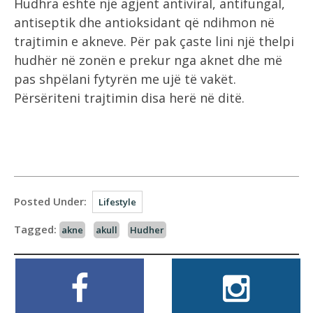
Hudhra është një agjent antiviral, antifungal,
antiseptik dhe antioksidant që ndihmon në
trajtimin e akneve. Për pak çaste lini një thelpi
hudhër në zonën e prekur nga aknet dhe më
pas shpëlani fytyrën me ujë të vakët.
Përsëriteni trajtimin disa herë në ditë.
Posted Under:
Lifestyle
Tagged:
akne
akull
Hudher