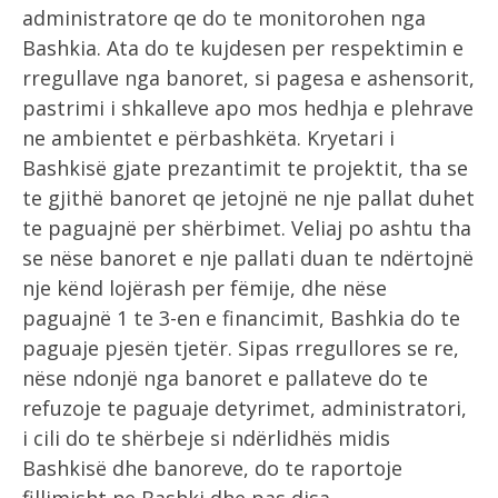
administratore qe do te monitorohen nga
Bashkia. Ata do te kujdesen per respektimin e
rregullave nga banoret, si pagesa e ashensorit,
pastrimi i shkalleve apo mos hedhja e plehrave
ne ambientet e përbashkëta.
Kryetari i
Bashkisë gjate prezantimit te projektit, tha se
te gjithë banoret qe jetojnë ne nje pallat duhet
te paguajnë per shërbimet. Veliaj po ashtu tha
se nëse banoret e nje pallati duan te ndërtojnë
nje kënd lojërash per fëmije, dhe nëse
paguajnë 1 te 3-en e financimit, Bashkia do te
paguaje pjesën tjetër. Sipas rregullores se re,
nëse ndonjë nga banoret e pallateve do te
refuzoje te paguaje detyrimet, administratori,
i cili do te shërbeje si ndërlidhës midis
Bashkisë dhe banoreve, do te raportoje