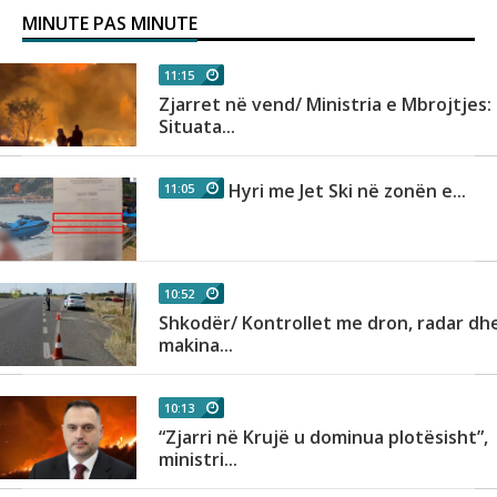
MINUTE PAS MINUTE
11:15
Zjarret në vend/ Ministria e Mbrojtjes:
Situata...
Hyri me Jet Ski në zonën e...
11:05
10:52
Shkodër/ Kontrollet me dron, radar dh
makina...
10:13
“Zjarri në Krujë u dominua plotësisht”,
ministri...