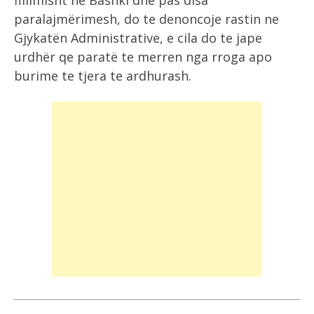
fillimisht ne Bashki dhe pas disa
paralajmërimesh, do te denoncoje rastin ne
Gjykatën Administrative, e cila do te jape
urdhër qe paratë te merren nga rroga apo
burime te tjera te ardhurash.