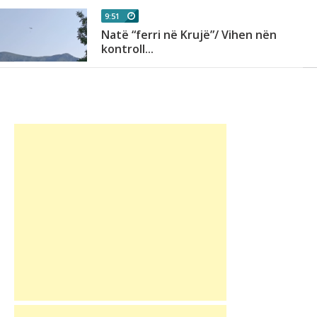
9:51
Natë “ferri në Krujë”/ Vihen nën
kontroll...