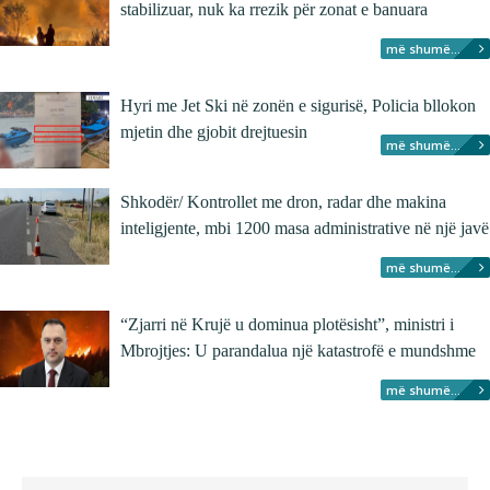
stabilizuar, nuk ka rrezik për zonat e banuara
më shumë...
Hyri me Jet Ski në zonën e sigurisë, Policia bllokon
mjetin dhe gjobit drejtuesin
më shumë...
Shkodër/ Kontrollet me dron, radar dhe makina
inteligjente, mbi 1200 masa administrative në një javë
më shumë...
“Zjarri në Krujë u dominua plotësisht”, ministri i
Mbrojtjes: U parandalua një katastrofë e mundshme
më shumë...