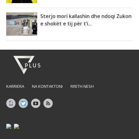
Sterjo mori kallashin dhe ndoqi Zukon
e shokët e tij për t’i...
KARRIERA
NA KONTAKTONI
RRETH NESH