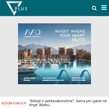
Skip
to
content
“Betejë e jashtëzakonshme”, Rama për zjarrin në
VIZION FOKUS
Krujë: Bilanci...