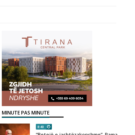
MINUTE PAS MINUTE
8:40
“Betejë e jashtëzakonshme”, Rama