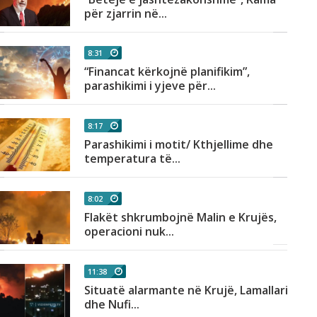
për zjarrin në...
8:31
“Financat kërkojnë planifikim”,
parashikimi i yjeve për...
8:17
Parashikimi i motit/ Kthjellime dhe
temperatura të...
8:02
Flakët shkrumbojnë Malin e Krujës,
operacioni nuk...
11:38
Situatë alarmante në Krujë, Lamallari
dhe Nufi...