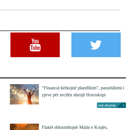
“Financat kërkojnë planifikim”, parashikimi i
yjeve për secilën shenjë Horoskopi
më shumë...
Flakët shkrumbojnë Malin e Krujës,