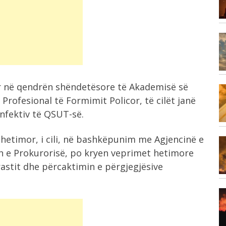
reagon...
8:24
Aksident në aksin Elbasan-Librazhd,
makina përplas motorin,...
r në qendrën shëndetësore të Akademisë së
8:13
,
 Profesional të Formimit Policor, të cilët janë
Vrasja e 20-vjeçarit, RENEA rrethon
varrezat e...
nfektiv të QSUT-së.
hetimor, i cili, në bashkëpunim me Agjencinë e
7:59
tuar
n e Prokurorisë, po kryen veprimet hetimore
Dita e 70-të e protestës, qytetarët
nisin...
astit dhe përcaktimin e përgjegjësive
7:34
Vrasja e 20-vjeçarit në Korçë, flet
banorja:...