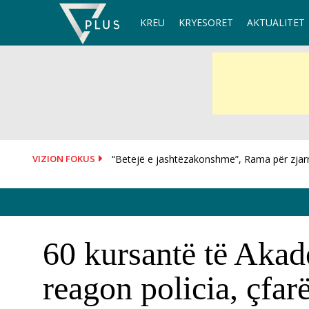
Skip
KREU
KRYESORET
AKTUALITET
to
content
VIZION FOKUS
“Betejë e jashtëzakonshme”, Rama për zjarrin
Situatë alarmante në Krujë, Lamallari dhe Nuf
60 kursantë të Akad
reagon policia, çfa