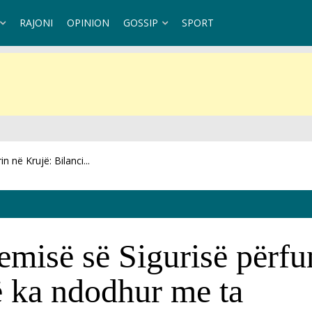
RAJONI
OPINION
GOSSIP
SPORT
 në Krujë: Bilanci...
i në terren,...
emisë së Sigurisë përfun
rë ka ndodhur me ta