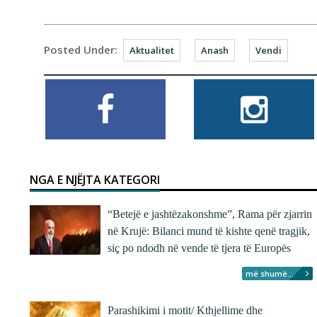
Posted Under:
Aktualitet
Anash
Vendi
NGA E NJËJTA KATEGORI
“Betejë e jashtëzakonshme”, Rama për zjarrin
në Krujë: Bilanci mund të kishte qenë tragjik,
siç po ndodh në vende të tjera të Europës
më shumë...
Parashikimi i motit/ Kthjellime dhe