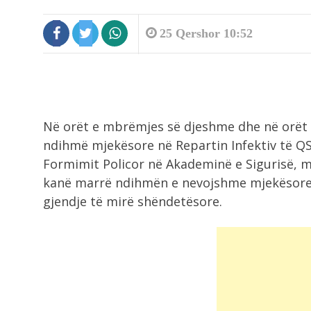
25 Qershor 10:52
Në orët e mbrëmjes së djeshme dhe në orët 
ndihmë mjekësore në Repartin Infektiv të QS
Formimit Policor në Akademinë e Sigurisë, m
kanë marrë ndihmën e nevojshme mjekësore 
gjendje të mirë shëndetësore.
10:14
A mund të ndikojnë ëndrrat në