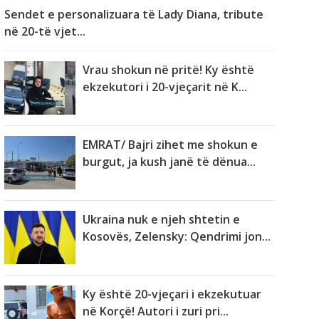
Sendet e personalizuara të Lady Diana, tribute
në 20-të vjet...
Vrau shokun në pritë! Ky është
ekzekutori i 20-vjeçarit në K...
EMRAT/ Bajri zihet me shokun e
burgut, ja kush janë të dënua...
Ukraina nuk e njeh shtetin e
Kosovës, Zelensky: Qendrimi jon...
Ky është 20-vjeçari i ekzekutuar
në Korçë! Autori i zuri pri...