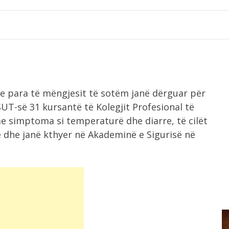
e para të mëngjesit të sotëm janë dërguar për
UT-së 31 kursantë të Kolegjit Profesional të
e simptoma si temperaturë dhe diarre, të cilët
dhe janë kthyer në Akademinë e Sigurisë në
8:51
Vrasja e 20 vjeçarit në Korçë,