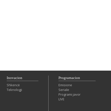
Inovacion
Programacion
Shkencë
Emisione
Teknologji
Seriale
Programi javor
LIVE