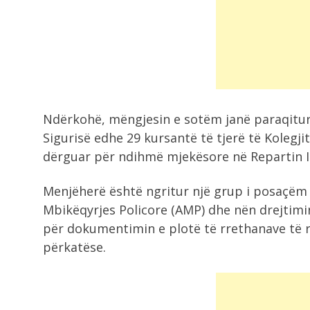
gjendjen...
9:43
Aksident i trefishtë në Gjirokastër
Ndërkohë, mëngjesin e sotëm janë paraqitu
9:40
Përfundon dita e 70-të e protestës
Sigurisë edhe 29 kursantë të tjerë të Kolegjit
nis...
dërguar për ndihmë mjekësore në Repartin I
Menjëherë është ngritur një grup i posaçëm 
9:29
Lamallari në Krujë: Policia ka arres
Mbikëqyrjes Policore (AMP) dhe nën drejtimi
autorin...
për dokumentimin e plotë të rrethanave të r
përkatëse.
9:17
Irani vendos kushte për rihapjen e
Hormuzit