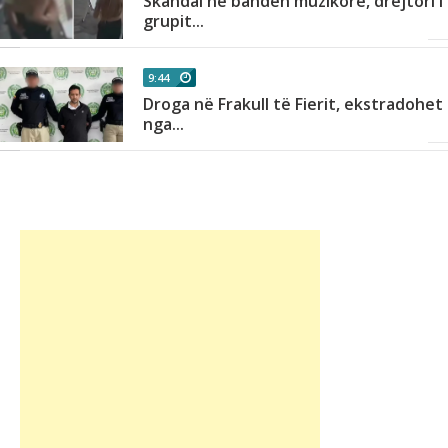
Skandal në bandën muzikore, drejtori i
grupit...
9:44
Droga në Frakull të Fierit, ekstradohet
nga...