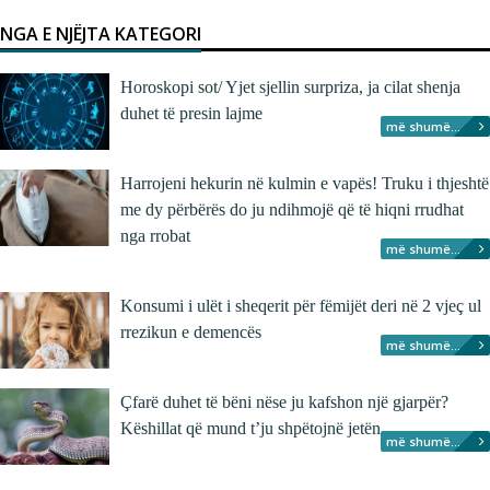
NGA E NJËJTA KATEGORI
Horoskopi sot/ Yjet sjellin surpriza, ja cilat shenja
duhet të presin lajme
më shumë...
Harrojeni hekurin në kulmin e vapës! Truku i thjeshtë
me dy përbërës do ju ndihmojë që të hiqni rrudhat
nga rrobat
më shumë...
Konsumi i ulët i sheqerit për fëmijët deri në 2 vjeç ul
rrezikun e demencës
më shumë...
Çfarë duhet të bëni nëse ju kafshon një gjarpër?
Këshillat që mund t’ju shpëtojnë jetën
më shumë...