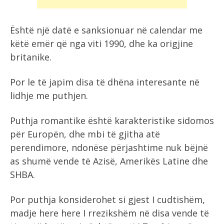
Është një datë e sanksionuar në calendar me
këtë emër që nga viti 1990, dhe ka origjine
britanike.
Por le të japim disa të dhëna interesante në
lidhje me puthjen.
Puthja romantike është karakteristike sidomos
për Europën, dhe mbi të gjitha atë
perendimore, ndonëse përjashtime nuk bëjnë
as shumë vende të Azisë, Amerikës Latine dhe
SHBA.
Por puthja konsiderohet si gjest I cudtishëm,
madje here here I rrezikshëm në disa vende të