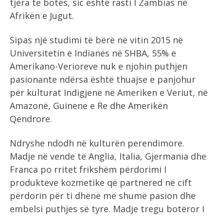
tjera të botës, sic është rasti I Zambias në
Afrikën e Jugut.
Sipas një studimi të bërë në vitin 2015 në
Universitetin e Indianës në SHBA, 55% e
Amerikano-Verioreve nuk e njohin puthjen
pasionante ndërsa është thuajse e panjohur
për kulturat Indigjene në Ameriken e Veriut, në
Amazonë, Guinene e Re dhe Amerikën
Qëndrore.
Ndryshe ndodh në kulturën perendimore.
Madje në vende të Anglia, Italia, Gjermania dhe
Franca po rritet frikshëm përdorimi I
produkteve kozmetike që partnered në cift
përdorin për ti dhënë më shumë pasion dhe
embelsi puthjes së tyre. Madje tregu botëror I