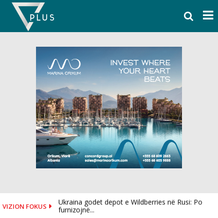
Skip
to
content
Ukraina godet depot e Wildberries në Rusi: Po
VIZION FOKUS
furnizojnë...