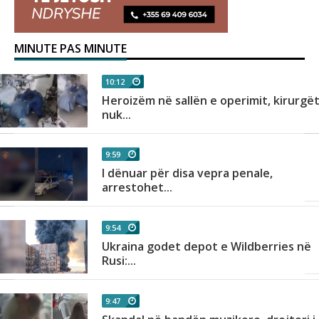
MINUTE PAS MINUTE
10:12
Heroizëm në sallën e operimit, kirurgë
nuk...
9:59
I dënuar për disa vepra penale,
arrestohet...
9:54
Ukraina godet depot e Wildberries në
Rusi:...
9:47