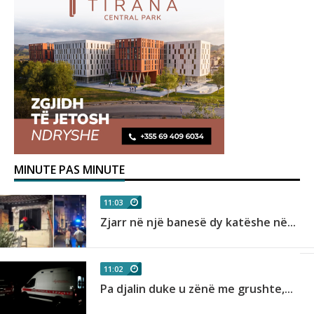
MINUTE PAS MINUTE
11:03
Zjarr në një banesë dy katëshe në...
11:02
Pa djalin duke u zënë me grushte,...