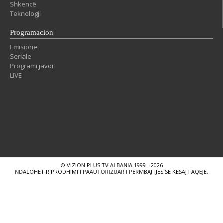
Shkencë
Teknologji
Programacion
Emisione
Seriale
Programi javor
LIVE
© VIZION PLUS TV ALBANIA 1999 - 2026
NDALOHET RIPRODHIMI I PAAUTORIZUAR I PERMBAJTJES SE KESAJ FAQEJE.