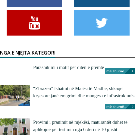
NGA E NJËJTA KATEGORI
Parashikimi i motit për ditën e premte
më shumë...
“Zbrazen” fshatrat në Malësi të Madhe, shkaqet
kryesore janë emigrimi dhe mungesa e infrastrukturës
më shumë...
Provimi i pranimit në mjekësi, maturantët duhet të
aplikojnë për testimin nga 6 deri në 10 gusht