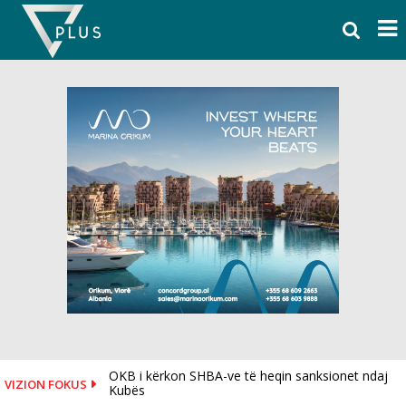
Skip
to
content
OKB i kërkon SHBA-ve të heqin sanksionet ndaj
VIZION FOKUS
Kubës