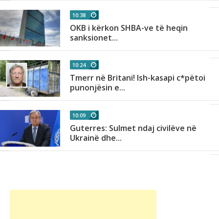
10:38
OKB i kërkon SHBA-ve të heqin
sanksionet...
10:24
Tmerr në Britani! Ish-kasapi c*pëtoi
punonjësin e...
10:09
Guterres: Sulmet ndaj civilëve në
Ukrainë dhe...