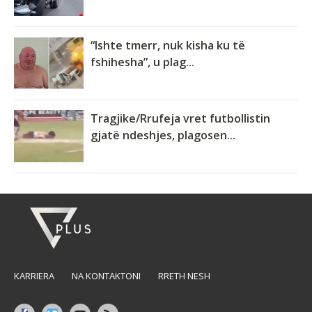
“Ishte tmerr, nuk kisha ku të
fshihesha”, u plag...
Tragjike/Rrufeja vret futbollistin
gjatë ndeshjes, plagosen...
KARRIERA
NA KONTAKTONI
RRETH NESH