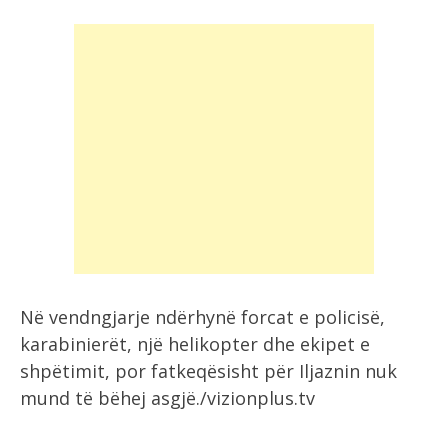
Në vendngjarje ndërhynë forcat e policisë,
karabinierët, një helikopter dhe ekipet e
shpëtimit, por fatkeqësisht për Iljaznin nuk
mund të bëhej asgjë./vizionplus.tv