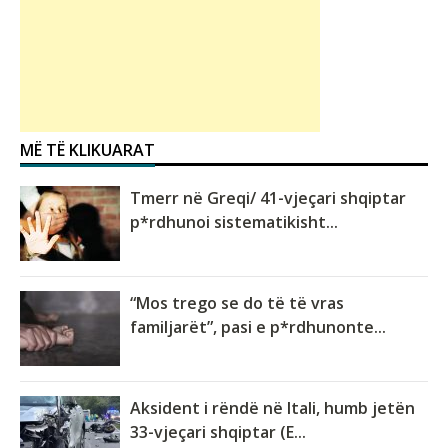
MË TË KLIKUARAT
Tmerr në Greqi/ 41-vjeçari shqiptar
p*rdhunoi sistematikisht...
“Mos trego se do të të vras
familjarët”, pasi e p*rdhunonte...
Aksident i rëndë në Itali, humb jetën
33-vjeçari shqiptar (E...