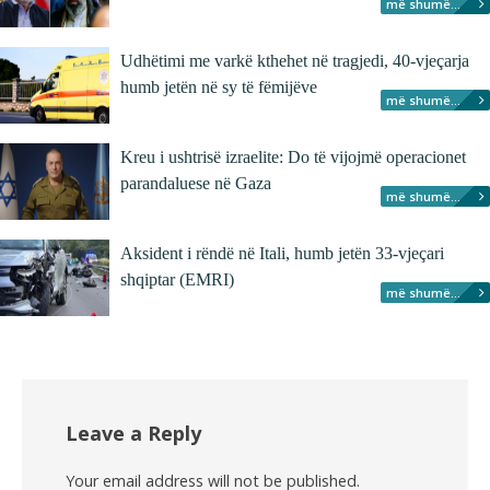
më shumë...
Udhëtimi me varkë kthehet në tragjedi, 40-vjeçarja
humb jetën në sy të fëmijëve
më shumë...
Kreu i ushtrisë izraelite: Do të vijojmë operacionet
parandaluese në Gaza
më shumë...
Aksident i rëndë në Itali, humb jetën 33-vjeçari
shqiptar (EMRI)
më shumë...
Leave a Reply
Your email address will not be published.