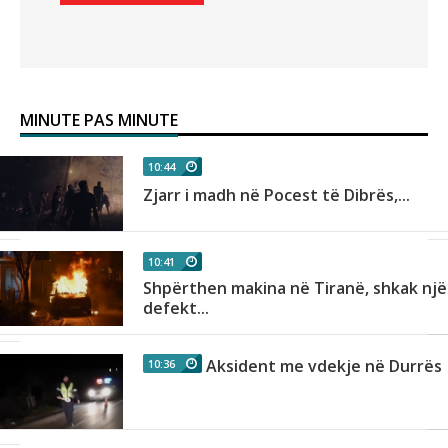
MINUTE PAS MINUTE
10:44
n
Zjarr i madh në Pocest të Dibrës,...
10:41
Shpërthen makina në Tiranë, shkak një
as
defekt...
Aksident me vdekje në Durrës
10:36
r