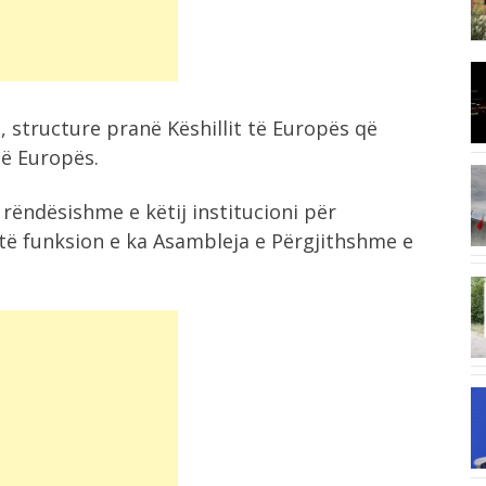
Konsumi i ulët i sheqerit për fëmijët...
8:03
I nxehti ekstrem, Italia zgjat oraret
e...
, structure pranë Këshillit të Europës që
ë Europës.
7:42
rëndësishme e këtij institucioni për
Ukraina godet rafineri ruse me dronë,
Moska...
të funksion e ka Asambleja e Përgjithshme e
6:58
“E kemi humbur besimin te Infantino”,
UEFA...
6:41
Situatë e vështirë nga zjarri në
Mallakastër,...