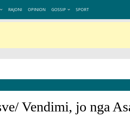
RAJONI
OPINION
GOSSIP
SPORT
ndaj Kubës
ve/ Vendimi, jo nga Asa