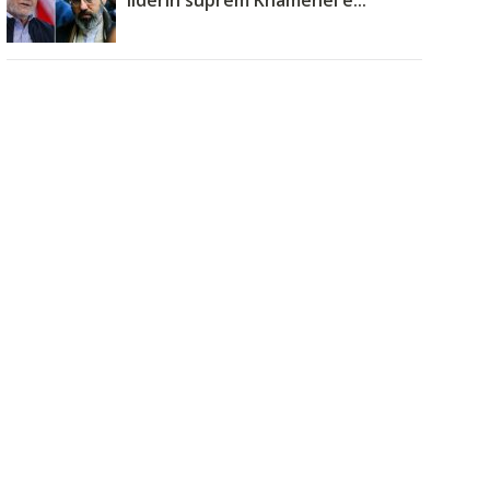
liderin suprem Khamenei ë...