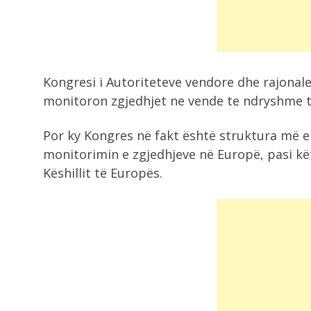
rrezikuar jetën...
9:05
Zelensky viziton Beogradin javën e
Kongresi i Autoriteteve vendore dhe rajonale
ardhshme, takim...
monitoron zgjedhjet ne vende te ndryshme t
9:00
Por ky Kongres në fakt është struktura më e 
Zjarri në Drenije mbetet aktiv,
monitorimin e zgjedhjeve në Europë, pasi kë
zjarrfikësit e...
Këshillit të Europës.
8:42
Rama mbledh ministrat në fund të
gushtit!...
8:21
Grabitqarët që sfidojnë uraganët,
kuriozitete të frikshme...