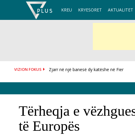
Skip
KREU
KRYESORET
AKTUALITET
to
content
VIZION FOKUS
Zjarr në një banesë dy katëshe në Fier
OKB i kërkon SHBA-ve të heqin sanksionet 
Tërheqja e vëzhgues
të Europës