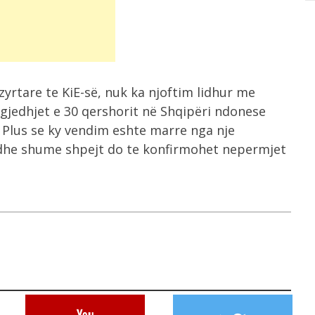
yrtare te KiE-së, nuk ka njoftim lidhur me
zgjedhjet e 30 qershorit në Shqipëri ndonese
n Plus se ky vendim eshte marre nga nje
s dhe shume shpejt do te konfirmohet nepermjet