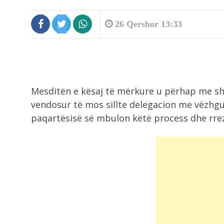
26 Qershor 13:33
Mesditën e kësaj të mërkure u përhap me shpe
vendosur të mos sillte delegacion me vëzhgu
paqartësisë së mbulon këtë process dhe rrez
9:19
Shkeli perimetrin e sigurisë duke