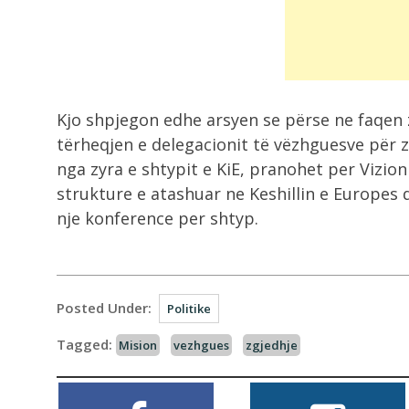
Kjo shpjegon edhe arsyen se përse ne faqen z
tërheqjen e delegacionit të vëzhguesve për 
nga zyra e shtypit e KiE, pranohet per Vizio
strukture e atashuar ne Keshillin e Europe
nje konference per shtyp.
Posted Under:
Politike
Tagged:
Mision
vezhgues
zgjedhje