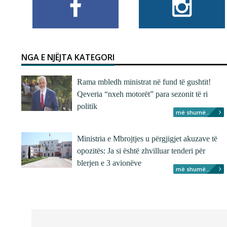
NGA E NJËJTA KATEGORI
Rama mbledh ministrat në fund të gushtit!
Qeveria “nxeh motorët” para sezonit të ri
politik
më shumë...
Ministria e Mbrojtjes u përgjigjet akuzave të
opozitës: Ja si është zhvilluar tenderi për
blerjen e 3 avionëve
më shumë...