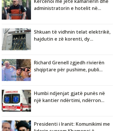
Kërcënoi me jetë kamarierin dhe
administratorin e hotelit në...
Shkuan të vidhnin telat elektrikë,
hajdutin e zë korenti, dy...
Richard Grenell zgjedh rivierën
shqiptare për pushime, publi...
Humbi ndjenjat gjatë punës në
një kantier ndërtimi, ndërron...
Presidenti i Iranit: Komunikimi me