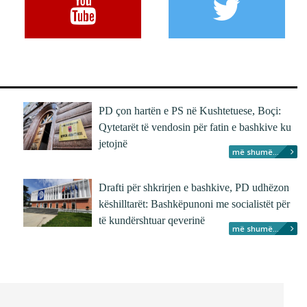
PD çon hartën e PS në Kushtetuese, Boçi:
Qytetarët të vendosin për fatin e bashkive ku
jetojnë
më shumë...
Drafti për shkrirjen e bashkive, PD udhëzon
këshilltarët: Bashkëpunoni me socialistët për
të kundërshtuar qeverinë
më shumë...