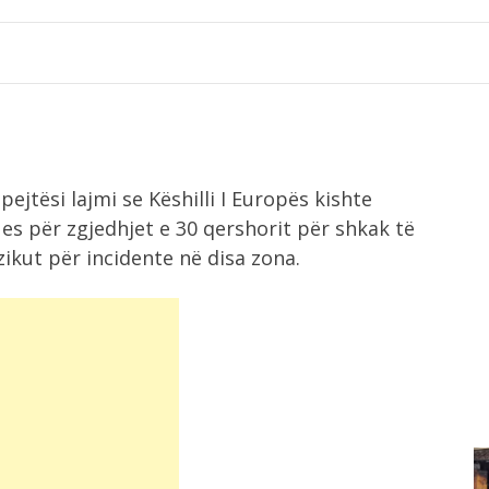
jtësi lajmi se Këshilli I Europës kishte
es për zgjedhjet e 30 qershorit për shkak të
ikut për incidente në disa zona.
8:18