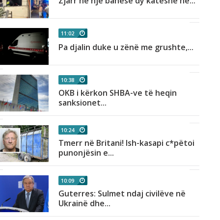
Zjarr në një banesë dy katëshe në...
11:02
Pa djalin duke u zënë me grushte,...
10:38
OKB i kërkon SHBA-ve të heqin
sanksionet...
10:24
Tmerr në Britani! Ish-kasapi c*pëtoi
punonjësin e...
10:09
Guterres: Sulmet ndaj civilëve në
Ukrainë dhe...