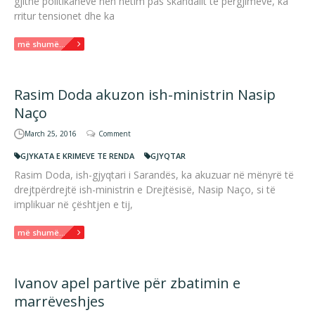
gjithë politikaneve nen hetim pas skandalit te përgjimeve, ka
rritur tensionet dhe ka
më shumë...
Rasim Doda akuzon ish-ministrin Nasip
Naço
March 25, 2016
Comment
GJYKATA E KRIMEVE TE RENDA
GJYQTAR
Rasim Doda, ish-gjyqtari i Sarandës, ka akuzuar në mënyrë të
drejtpërdrejtë ish-ministrin e Drejtësisë, Nasip Naço, si të
implikuar në çështjen e tij,
më shumë...
Ivanov apel partive për zbatimin e
marrëveshjes