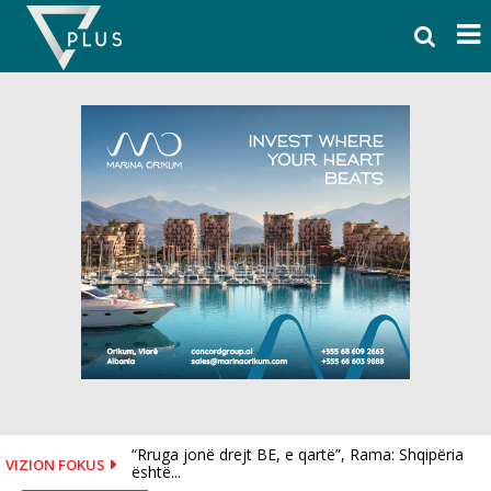
Skip
to
content
“Rruga jonë drejt BE, e qartë”, Rama: Shqipëria
Reali, dy goditje në pak orë! Blen Diomande dhe...
VIZION FOKUS
është...