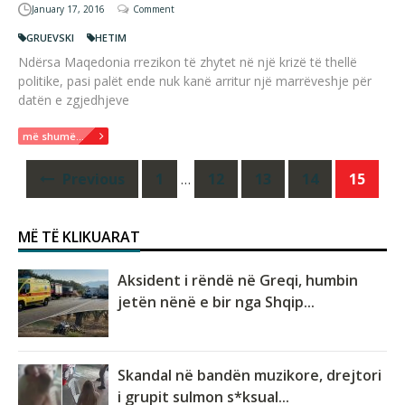
January 17, 2016
Comment
GRUEVSKI
HETIM
Ndërsa Maqedonia rrezikon të zhytet në një krizë të thellë
politike, pasi palët ende nuk kanë arritur një marrëveshje për
datën e zgjedhjeve
më shumë...
Posts
Previous
1
…
12
13
14
15
navigation
MË TË KLIKUARAT
Aksident i rëndë në Greqi, humbin
jetën nënë e bir nga Shqip...
Skandal në bandën muzikore, drejtori
i grupit sulmon s*ksual...