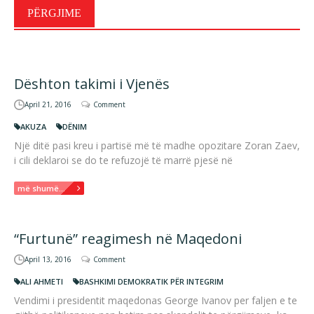
PËRGJIME
Dështon takimi i Vjenës
April 21, 2016
Comment
AKUZA
DËNIM
Një ditë pasi kreu i partisë më të madhe opozitare Zoran Zaev,
i cili deklaroi se do te refuzojë të marrë pjesë në
më shumë...
“Furtunë” reagimesh në Maqedoni
April 13, 2016
Comment
ALI AHMETI
BASHKIMI DEMOKRATIK PËR INTEGRIM
Vendimi i presidentit maqedonas George Ivanov per faljen e te