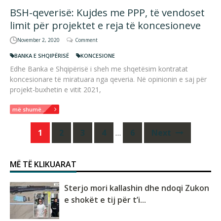
BSH-qeverisë: Kujdes me PPP, të vendoset
limit për projektet e reja të koncesioneve
November 2, 2020
Comment
BANKA E SHQIPËRISË
KONCESIONE
Edhe Banka e Shqipërisë i sheh me shqetësim kontratat
koncesionare të miratuara nga qeveria. Në opinionin e saj për
projekt-buxhetin e vitit 2021,
më shumë...
Posts
1
2
3
4
…
6
Next
navigation
MË TË KLIKUARAT
Sterjo mori kallashin dhe ndoqi Zukon
e shokët e tij për t’i...