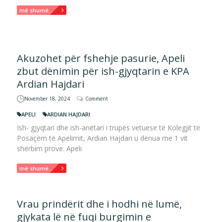
më shumë...
Akuzohet për fshehje pasurie, Apeli
zbut dënimin për ish-gjyqtarin e KPA
Ardian Hajdari
November 18, 2024
Comment
APELI
ARDIAN HAJDARI
Ish- gjyqtari dhe ish-anëtari i trupës vetuese të Kolegjit të
Posaçëm të Apelimit, Ardian Hajdari u dënua me 1 vit
shërbim prove. Apeli
më shumë...
Vrau prindërit dhe i hodhi në lumë,
gjykata lë në fuqi burgimin e