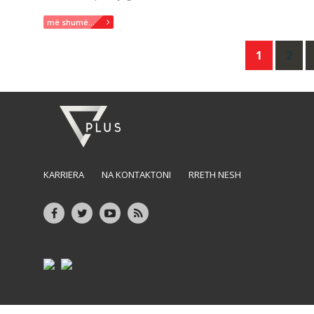
më shumë...
Posts
1
2
navigation
KARRIERA
NA KONTAKTONI
RRETH NESH