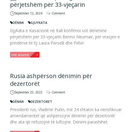
përjetshëm për 33-vjeçarin
September 12, 2024
Comment
DËNIMI
GJUYKATA
Gjykata e Kasacionit në Itali konfimoi sot dënimine
përjetshëm për 33-vjeçarin Benno Neumair, për vrasjen e
prindërve të tij Laura Perselli dhe Peter
më shumë...
Rusia ashpërson dënimin për
dezertorët
September 25, 2022
Comment
DËNIMI
DEZERTORET
Presidenti rus, Vladimir Putin, më 24 shtator ka nënshkruar
amendamentet që ashpërsojnë dënimin për dezertorët
dhe ata që refuzojnë të luftojnë. Dënimi parashihet