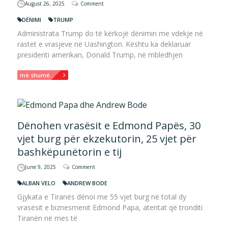
August 26, 2025
Comment
DËNIMI
TRUMP
Administrata Trump do të kërkojë dënimin me vdekje në
rastet e vrasjeve në Uashington. Kështu ka deklaruar
presidenti amerikan, Donald Trump, në mbledhjen
më shumë...
Dënohen vrasësit e Edmond Papës, 30
vjet burg për ekzekutorin, 25 vjet për
bashkëpunëtorin e tij
June 9, 2025
Comment
ALBAN VELO
ANDREW BODE
Gjykata e Tiranës dënoi me 55 vjet burg në total dy
vrasësit e biznesmenit Edmond Papa, atentat që tronditi
Tiranën në mes të