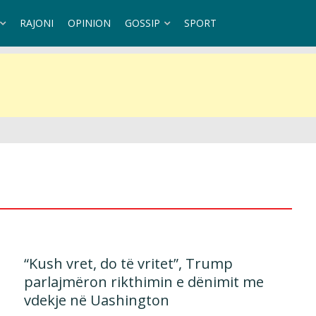
RAJONI
OPINION
GOSSIP
SPORT
ndaj Kubës
“Kush vret, do të vritet”, Trump
parlajmëron rikthimin e dënimit me
vdekje në Uashington