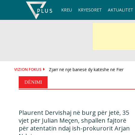
Skip
KREU
KRYESORET
AKTUALITET
to
content
VIZION FOKUS
Zjarr në një banesë dy katëshe në Fier
OKB i kërkon SHBA-ve të heqin sanksionet 
DËNIMI
Plaurent Dervishaj në burg për jetë, 35
vjet për Julian Meçen, shpallen fajtorë
për atentatin ndaj ish-prokurorit Arjan