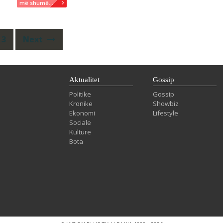
më shumë...
3
Next
Aktualitet
Gossip
Politike
Gossip
Kronike
Showbiz
Ekonomi
Lifestyle
Sociale
Kulture
Bota