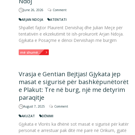
Ndoj
June 26, 2026
Comment
ARJAN NDOJA
ATENTATI
Shpallet fajtor Plaurent Dervishaj dhe Julian Meçe për
tentativën e ekzekutimit të ish-prokurorit Arjan Ndoja.
Gjykata e Posaçme e dënoi Dervishajn me burgim
më shumë...
Vrasja e Gentian Bejtjas! Gjykata jep
masat e sigurisë për bashkëpunëtorët
e Plakut: Tre në burg, një me detyrim
paraqitje
August 7, 2025
Comment
AKUZAT
DËNIMI
Gjykata e Vlorës ka dhënë sot masat e sigurisë për katër
personat e arrestuar pak ditë më parë në Orikum, gjatë