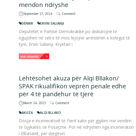
mendon ndryshe
September 27, 2024
Comment
DËNIMI
ERVIN SALIANJI
Deputetët e Partisë Demokratike po diskutojnë të
ngujohen në seli e të mos lejojnë arrestimin e kolegut të
tyre, Ervin Salianji. Kryetari i
më shumë...
Lehtësohet akuza për Alqi Bllakon/
SPAK rikualifikon veprën penale edhe
për 4 të pandehur të tjerë
March 24, 2023
Comment
AKUZA
ALQI BLLAKO
Dosja e inceneratorit të Fierit kaloi për gjykim me vendim
të Gjykatës së Posaçme. Por në ndryshim nga inceneratori
i Elbasanit, për djegësin