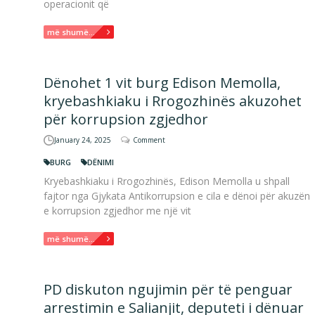
operacionit që
më shumë...
Dënohet 1 vit burg Edison Memolla,
kryebashkiaku i Rrogozhinës akuzohet
për korrupsion zgjedhor
January 24, 2025
Comment
BURG
DËNIMI
Kryebashkiaku i Rrogozhinës, Edison Memolla u shpall
fajtor nga Gjykata Antikorrupsion e cila e dënoi për akuzën
e korrupsion zgjedhor me një vit
më shumë...
PD diskuton ngujimin për të penguar
arrestimin e Salianjit, deputeti i dënuar