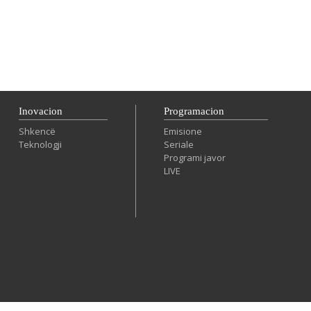
Inovacion
Programacion
Shkencë
Emisione
Teknologji
Seriale
Programi javor
LIVE