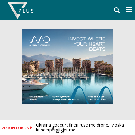
Skip
to
content
Ukraina godet rafineri ruse me dronë, Moska
VIZION FOKUS
kundërpërgjigjet me...