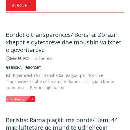
BORDET
Bordet e transparencës/ Berisha: Zbrazin
xhepat e qytetarëve dhe mbushin valixhet
e qeveritarëve
June 14, 2022
Comment
BERISHA
BORDET
Ish-Kryeministri Sali Berisha ka reaguar për Bordin e
Transparencës dhe deklaratën e Ramës i cili i quajti borde
komuniste. Përmes një postimi
më shumë...
Berisha: Rama plaçkit me borde/ Kemi 44
mijë luftëtarë që mund të udhëheqin