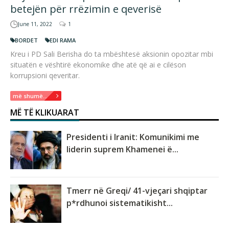
betejën për rrëzimin e qeverisë
June 11, 2022
1
BORDET
EDI RAMA
Kreu i PD Sali Berisha do ta mbështesë aksionin opozitar mbi
situatën e vështirë ekonomike dhe atë që ai e cilëson
korrupsioni qeveritar.
më shumë...
MË TË KLIKUARAT
Presidenti i Iranit: Komunikimi me
liderin suprem Khamenei ë...
Tmerr në Greqi/ 41-vjeçari shqiptar
p*rdhunoi sistematikisht...