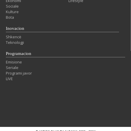
Ekonomi
Lifestyle
Sociale
Kulture
Bota
Inovacion
Shkencë
Teknologji
Programacion
Emisione
Seriale
Programi javor
LIVE