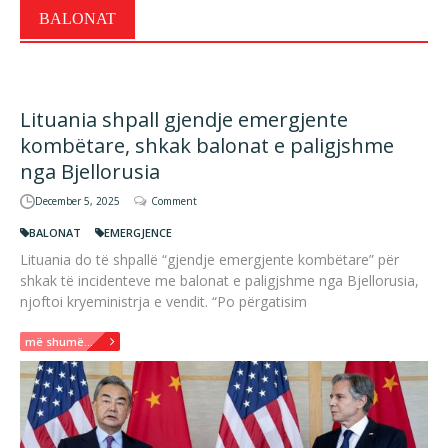
BALONAT
Lituania shpall gjendje emergjente
kombëtare, shkak balonat e paligjshme
nga Bjellorusia
December 5, 2025
Comment
BALONAT
EMERGJENCE
Lituania do të shpallë “gjendje emergjente kombëtare” për
shkak të incidenteve me balonat e paligjshme nga Bjellorusia,
njoftoi kryeministrja e vendit. “Po përgatisim
më shumë...