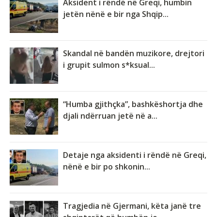
Aksident i rëndë në Greqi, humbin
jetën nënë e bir nga Shqip...
Skandal në bandën muzikore, drejtori
i grupit sulmon s*ksual...
“Humba gjithçka”, bashkëshortja dhe
djali ndërruan jetë në a...
Detaje nga aksidenti i rëndë në Greqi,
nënë e bir po shkonin...
Tragjedia në Gjermani, këta janë tre