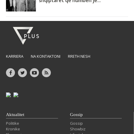
shqiptarët që humbën je...
KARRIERA
NA KONTAKTONI
RRETH NESH
Aktualitet
Gossip
Politike
Gossip
Kronike
Showbiz