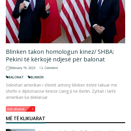
Blinken takon homologun kinez/ SHBA:
Pekini të kërkojë ndjesë për balonat
February 19, 2023
Comment
BALONAT
BLINKEN
Sekretari amerikan i shtetit antony blinken është takuar me
shefin e diplomacise kineze Uang Ji ne Berlin. Zyrtari i lartë
amerikan ka deklaruar
më shumë...
MË TË KLIKUARAT