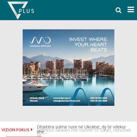
Skip
to
content
Dhjetëra sulme ruse në Ukrainë, dy të vdekur
I dorëzoi fanelën me numrin 10 Salah, mësohet
VIZION FOKUS
dhe...
se...