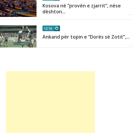
,
Kosova në “provën e zjarrit”, nëse
dështon...
12:10
Ankand për topin e “Dorës së Zotit”,...