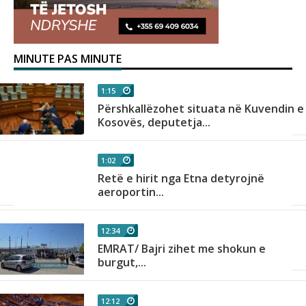
MINUTE PAS MINUTE
1:15
Përshkallëzohet situata në Kuvendin e
Kosovës, deputetja...
1:02
Retë e hirit nga Etna detyrojnë
aeroportin...
12:34
EMRAT/ Bajri zihet me shokun e
burgut,...
12:12