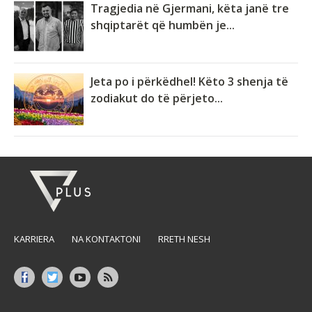
Tragjedia në Gjermani, këta janë tre
shqiptarët që humbën je...
Jeta po i përkëdhel! Këto 3 shenja të
zodiakut do të përjeto...
KARRIERA
NA KONTAKTONI
RRETH NESH