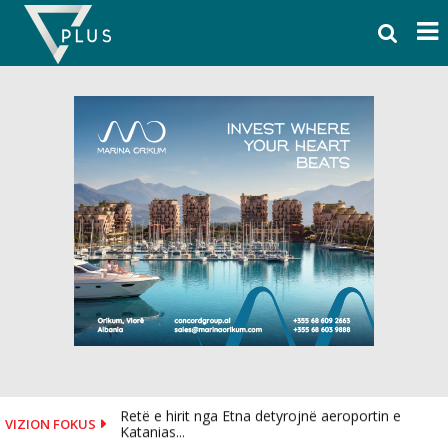
Skip
to
content
Retë e hirit nga Etna detyrojnë aeroportin e
VIZION FOKUS
Katanias...