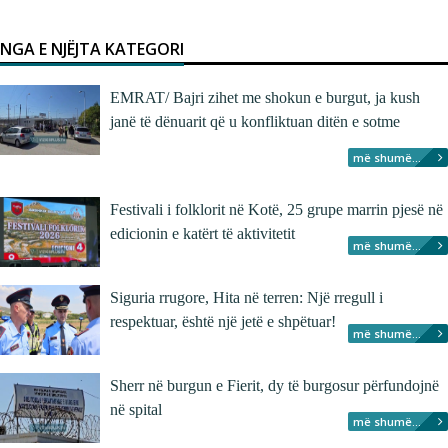
NGA E NJËJTA KATEGORI
EMRAT/ Bajri zihet me shokun e burgut, ja kush
janë të dënuarit që u konfliktuan ditën e sotme
më shumë...
Festivali i folklorit në Kotë, 25 grupe marrin pjesë në
edicionin e katërt të aktivitetit
më shumë...
Siguria rrugore, Hita në terren: Një rregull i
respektuar, është një jetë e shpëtuar!
më shumë...
Sherr në burgun e Fierit, dy të burgosur përfundojnë
në spital
më shumë...