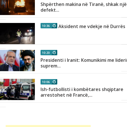
Shpërthen makina në Tiranë, shkak një
as
defekt...
Aksident me vdekje në Durrës
10:36
r
10:20
Presidenti i Iranit: Komunikimi me lider
h
suprem...
10:06
Ish-futbollisti i kombëtares shqiptare
arrestohet në Francë,...