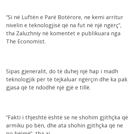
“Si në Luftën e Parë Botërore, ne kemi arritur
nivelin e teknologjisë që na fut në një ngërç”,
tha Zaluzhniy në komentet e publikuara nga
The Economist.
Sipas gjeneralit, do të duhej një hap i madh
teknologjik për të tejkaluar ngërçin dhe ka pak
gjasa që të ndodhë një gjë e tillë.
“Fakti i thjeshtë është se ne shohim gjithçka që
armiku po bën, dhe ata shohin gjithçka që ne
po bëjmë”, tha ai.