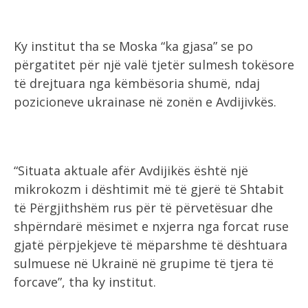
Ky institut tha se Moska “ka gjasa” se po
përgatitet për një valë tjetër sulmesh tokësore
të drejtuara nga këmbësoria shumë, ndaj
pozicioneve ukrainase në zonën e Avdijivkës.
“Situata aktuale afër Avdijikës është një
mikrokozm i dështimit më të gjerë të Shtabit
të Përgjithshëm rus për të përvetësuar dhe
shpërndarë mësimet e nxjerra nga forcat ruse
gjatë përpjekjeve të mëparshme të dështuara
sulmuese në Ukrainë në grupime të tjera të
forcave”, tha ky institut.