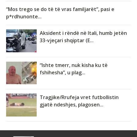
“Mos trego se do të të vras familjarët”, pasi e
p*rdhunonte...
Aksident i rëndë në Itali, humb jetën
33-vjeçari shqiptar (E...
“Ishte tmerr, nuk kisha ku të
fshihesha”, u plag...
Tragjike/Rrufeja vret futbollistin
gjatë ndeshjes, plagosen...